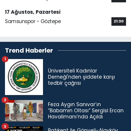
17 Ağustos, Pazartesi
Samsunspor - Göztepe
21:30
Trend Haberler
1
Üniversiteli Kadınlar
Derneği'nden şiddete karşı
tedbir çağrısı
2
Feza Aygın Sanıvar’ın
“Babamın Oltası” Sergisi Ercan
Havalimanı’nda Açıldı
3
Batıkent ile Gönyeli-Alayköy