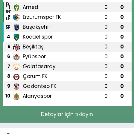
Amed
0
0
1
Erzurumspor FK
0
0
2
Başakşehir
0
0
3
Kocaelispor
0
0
4
Beşiktaş
0
0
5
Eyüpspor
0
0
6
Galatasaray
0
0
7
Çorum FK
0
0
8
Gaziantep FK
0
0
9
Alanyaspor
0
0
10
Detaylar için tıklayın