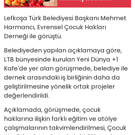
tavsiye dışı bitki
koruma ürünü tespit
SAĞLIK
Lefkoşa Türk Belediyesi Başkanı Mehmet
edildi
Harmancı, Evrensel Çocuk Hakları
Spor
Derneği ile görüştü.
Teknoloji
Belediyeden yapılan açıklamaya göre,
LTB bünyesinde kurulan Yeni Dünya +1
TÜRKiYE
Kafe'de yer alan görüşmede, belediye ile
Video Galeri
dernek arasındaki iş birliğinin daha da
geliştirilmesine yönelik ortak projeler
YAŞAM
değerlendirildi.
Yazarlar
Açıklamada, görüşmede, çocuk
haklarına ilişkin farklı eğitim ve atölye
çalışmalarının takvimlendirilmesi, Çocuk