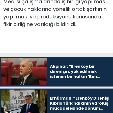
Meclisi çalışmalarında iş birliği yapılması
ve çocuk haklarına yönelik ortak şarkının
yapılması ve prodüksiyonu konusunda
fikir birliğine varıldığı bildirildi.
Akpınar: “Erenköy bir
direnişin, yok edilmek
istenen bir halkın ‘Ben
buradayım ve var olmaya
devam edeceğim’ dediği
yer
Erhürman: “Erenköy Direnişi
Kıbrıs Türk halkının varoluş
mücadelesinde dönüm