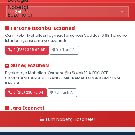
Tersane İstanbul Eczanesi
Camiikebir Mahallesi Taşkızak Tersanesi Caddesi 6 6B Tersane
İstanbul içerisi ama yol üzerinde
0 (533) 395 65 65
Yol Tarifi Al
Güneş Eczanesi
Piyalepaşa Mahallesi Osmanoğlu Sokak 10 A ESKİ ÖZEL
OKMEYDANI HASTANESİ YANI CEMAL KAMACI SPOR KOMPLEKSI
KARŞISI
0 (212) 235 72 04
Yol Tarifi Al
Lara Eczanesi
Cihangir Mahallesi Sıraselviler Caddesi 73 A TAKSİM İLK YARDIM
Tüm Nöbetçi Eczaneler
HASTANESİ KARŞISI
0 (212) 293 90 86
Yol Tarifi Al