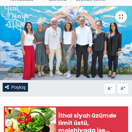
Gündem
KKTC
KKTC YEREL SEÇİM 2018
Kültür Sanat
Magazin
Moda
Paylaş
-
+
A
A
Nöbetçi Eczaneler
İthal siyah üzümde
Otomobil Dünyası
limit üstü,
molehiyada ise
Politika