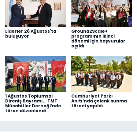
Liderler 26 Ağustos'ta
Ground2Scale+
buluşuyor
programının ikinci
dönemi için başvurular
açıldı
1 Ağustos Toplumsal
Cumhuriyet Parkı
Direniş Bayramı... TMT
Anıtı’nda çelenk sunma
Mücahitler Derneği’nde
töreni yapıldı
tören düzenlendi