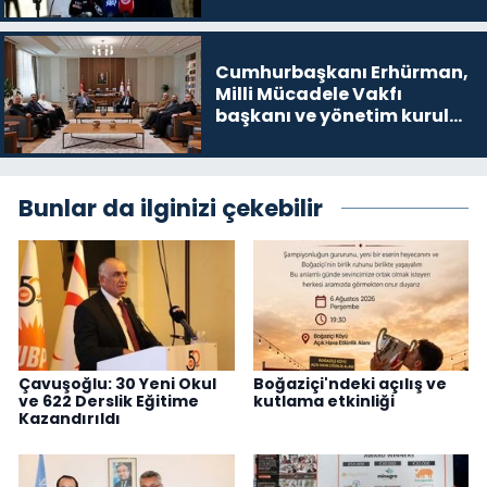
noktalarından biri”
Cumhurbaşkanı Erhürman,
Milli Mücadele Vakfı
başkanı ve yönetim kurulu
üyelerini kabul etti
Bunlar da ilginizi çekebilir
Çavuşoğlu: 30 Yeni Okul
Boğaziçi'ndeki açılış ve
ve 622 Derslik Eğitime
kutlama etkinliği
Kazandırıldı