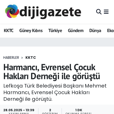
ADVERTORIAL
Hava Durumu
KKTC
Güney Kıbrıs
Türkiye
Gündem
Dünya
Ek
Dijigazete
Trafik Durumu
Dünya
Süper Lig Puan Durumu ve Fikstür
HABERLER
KKTC
Eğitim
Tüm Manşetler
Harmancı, Evrensel Çocuk
Ekonomi
Son Dakika Haberleri
Hakları Derneği ile görüştü
Foto Galeri
Haber Arşivi
Lefkoşa Türk Belediyesi Başkanı Mehmet
Harmancı, Evrensel Çocuk Hakları
GEZİ
Derneği ile görüştü.
Güncel
28.05.2025 - 13:39
2
1 DK
YAYINLANMA
GÖSTERIM
OKUNMA SÜRESI