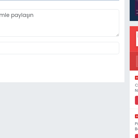
C
N
P
B