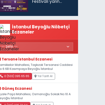
Festivali yarın
başlıyor
İstanbul Beyoğlu Nöbetçi
Eczaneler
Tersane İstanbul Eczanesi
amiikebir Mahallesi, Taşkızak Tersanesi Caddesi
o:6 6B Kasımpaşa Beyoğlu İstanbul
0 (533) 395 65 65
Yol Tarifi Al
Güneş Eczanesi
iyale Paşa Mahallesi, Osmanoğlu Sokak No:10 A
eyoğlu İstanbul