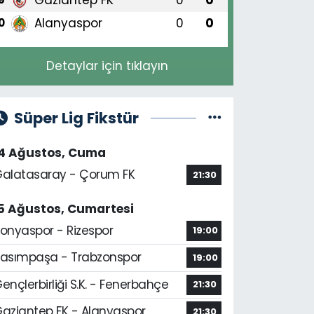
Alanyaspor
0
0
0
Detaylar için tıklayın
Süper Lig Fikstür
14 Ağustos, Cuma
alatasaray - Çorum FK
21:30
5 Ağustos, Cumartesi
onyaspor - Rizespor
19:00
asımpaşa - Trabzonspor
19:00
ençlerbirliği S.K. - Fenerbahçe
21:30
aziantep FK - Alanyaspor
21:30