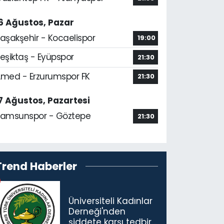
6 Ağustos, Pazar
aşakşehir - Kocaelispor
19:00
eşiktaş - Eyüpspor
21:30
med - Erzurumspor FK
21:30
7 Ağustos, Pazartesi
amsunspor - Göztepe
21:30
Trend Haberler
Üniversiteli Kadınlar
Derneği'nden
şiddete karşı tedbir