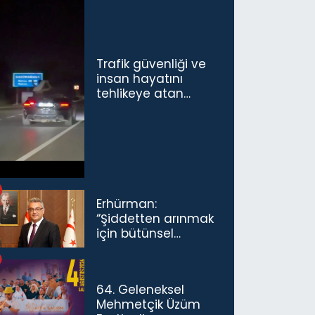
Trafik güvenliği ve
insan hayatını
tehlikeye atan
sürücü ve yolcuya
ceza...
Erhürman:
“Şiddetten arınmak
için bütünsel
politikaları
konuşmamız
gerekiyor”
64. Geleneksel
Mehmetçik Üzüm