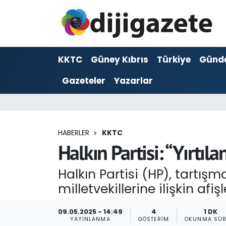
ADVERTORIAL
Hava Durumu
KKTC
Güney Kıbrıs
Türkiye
Günd
Dijigazete
Trafik Durumu
Gazeteler
Yazarlar
Dünya
Süper Lig Puan Durumu ve Fikstür
Eğitim
Tüm Manşetler
HABERLER
KKTC
Ekonomi
Son Dakika Haberleri
Halkın Partisi: “Yırtıla
Foto Galeri
Haber Arşivi
Halkın Partisi (HP), tartışm
milletvekillerine ilişkin afiş
GEZİ
09.05.2025 - 14:49
4
1 DK
Güncel
YAYINLANMA
GÖSTERIM
OKUNMA SÜR