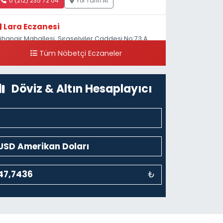
0 (212) 235 72 04
Yol Tarifi Al
Lara Eczanesi
ihangir Mahallesi, Sıraselviler Caddesi No:73 A
ihangir Beyoğlu İstanbul
Tüm Nöbetçi Eczaneler
0 (212) 293 90 86
Yol Tarifi Al
Döviz & Altın Hesaplayıcı
₺