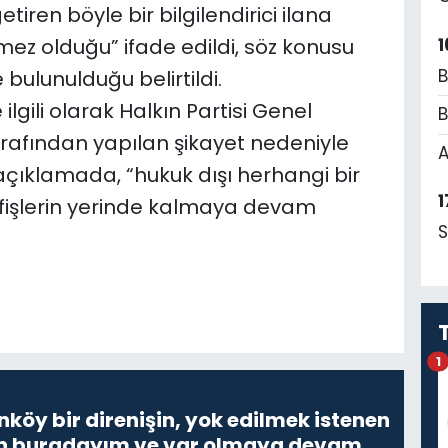
iren böyle bir bilgilendirici ilana
1
mez olduğu” ifade edildi, söz konusu
B
 bulunulduğu belirtildi.
lgili olarak Halkın Partisi Genel
B
tarafından yapılan şikayet nedeniyle
A
açıklamada, “hukuk dışı herhangi bir
1
fişlerin yerinde kalmaya devam
S
1
nköy bir direnişin, yok edilmek istenen
Ben buradayım ve var olmaya devam