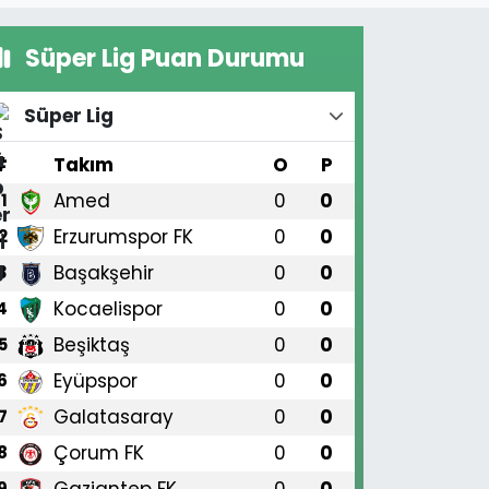
Süper Lig Puan Durumu
Süper Lig
#
Takım
O
P
Amed
0
0
1
Erzurumspor FK
0
0
2
Başakşehir
0
0
3
Kocaelispor
0
0
4
Beşiktaş
0
0
5
Eyüpspor
0
0
6
Galatasaray
0
0
7
Çorum FK
0
0
8
Gaziantep FK
0
0
9