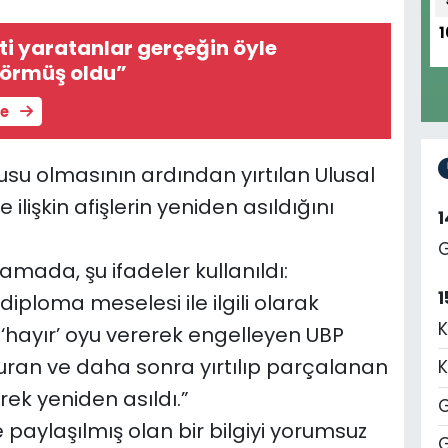
1
nti yaratanlar gerçeğin öyle
madığını görmüş oldu”
le
nusu olmasının ardından yırtılan Ulusal
ne ilişkin afişlerin yeniden asıldığını
G
amada, şu ifadeler kullanıldı:
1
diploma meselesi ile ilgili olarak
K
‘hayır’ oyu vererek engelleyen UBP
uran ve daha sonra yırtılıp parçalanan
K
rek yeniden asıldı.”
G
paylaşılmış olan bir bilgiyi yorumsuz
G