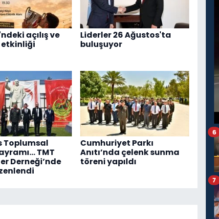
ndeki açılış ve
Liderler 26 Ağustos'ta
etkinliği
buluşuyor
6
s Toplumsal
Cumhuriyet Parkı
Bayramı... TMT
Anıtı’nda çelenk sunma
er Derneği’nde
töreni yapıldı
zenlendi
7