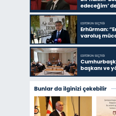
edeceğim’ de
EDITÖRÜN SEÇTIĞI
Erhürman: “Er
varoluş müca
EDITÖRÜN SEÇTIĞI
Cumhurbaşkan
başkanı ve yö
Bunlar da ilginizi çekebilir