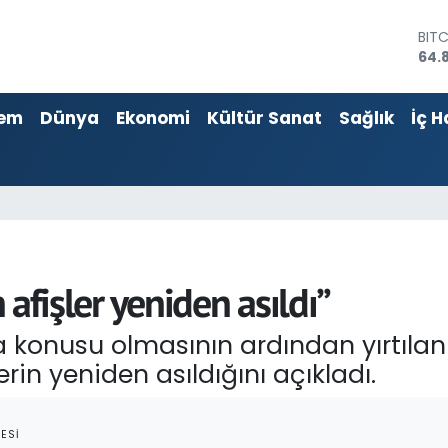
64.
DOL
47,
EU
55,
em
Dünya
Ekonomi
Kültür Sanat
Sağlık
İç H
STE
64,4
GRA
666
BİS
13.
n afişler yeniden asıldı”
a konusu olmasının ardından yırtılan U
lerin yeniden asıldığını açıkladı.
ESI