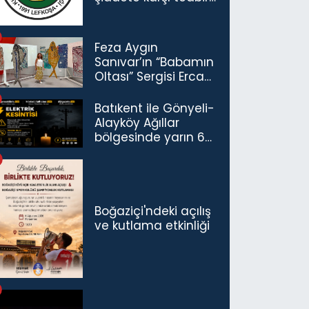
çağrısı
Feza Aygın
Sanıvar’ın “Babamın
Oltası” Sergisi Ercan
Havalimanı’nda
Açıldı
Batıkent ile Gönyeli-
Alayköy Ağıllar
bölgesinde yarın 6
saatlik elektrik
kesintisi…
Boğaziçi'ndeki açılış
ve kutlama etkinliği