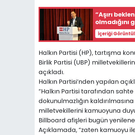
“Aşırı bekle
SAĞLIK
ol
Spor
İçeriği Görüntü
Teknoloji
Halkın Partisi (HP), tartışma ko
TÜRKiYE
Birlik Partisi (UBP) milletvekilleri
açıkladı.
Video Galeri
Halkın Partisi’nden yapılan açıkl
“Halkın Partisi tarafından sahte 
YAŞAM
dokunulmazlığın kaldırılmasına 
Yazarlar
milletvekillerini kamuoyuna duy
Billboard afişleri bugün yenilene
Açıklamada, “zaten kamuoyu ile 