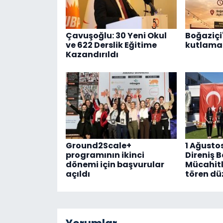
Çavuşoğlu: 30 Yeni Okul
Boğaziçi'
ve 622 Derslik Eğitime
kutlama 
Kazandırıldı
Ground2Scale+
1 Ağusto
programının ikinci
Direniş 
dönemi için başvurular
Mücahitl
açıldı
tören dü