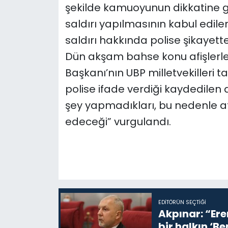
şekilde kamuoyunun dikkatine get
saldırı yapılmasının kabul edile
saldırı hakkında polise şikayette
Dün akşam bahse konu afişlerle i
Başkanı’nın UBP milletvekilleri 
polise ifade verdiği kaydedilen 
şey yapmadıkları, bu nedenle a
edeceği” vurgulandı.
EDITÖRÜN SEÇTIĞI
Akpınar: “Ere
bir halkın ‘