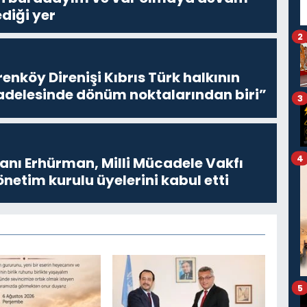
diği yer
2
enköy Direnişi Kıbrıs Türk halkının
delesinde dönüm noktalarından biri”
3
4
ı Erhürman, Milli Mücadele Vakfı
netim kurulu üyelerini kabul etti
5