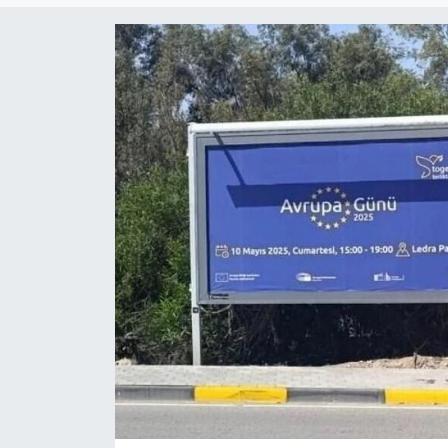
Gündem
KKTC
KKTC YEREL SEÇİM 2018
Kültür Sanat
Magazin
Moda
Nöbetçi Eczaneler
Otomobil Dünyası
Politika