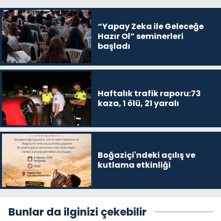
“Yapay Zeka ile Geleceğe
Hazır Ol” seminerleri
başladı
Haftalık trafik raporu:73
kaza, 1 ölü, 21 yaralı
Boğaziçi'ndeki açılış ve
kutlama etkinliği
Bunlar da ilginizi çekebilir