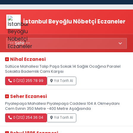
İstanbul Beyoğlu Nöbetçi Eczaneler
Nihal Eczanesi
Sütlüce Mahallesi Talip Paşa Sokak 14 Sağlık Ocağına Paralel
Sokakta Bademlik Cami Karşısı
0 (212) 255 78 99
Yol Tarifi Al
Seher Eczanesi
Piyalepaşa Mahallesi Piyalepaşa Caddesi 104 A Okmeydanı
Cem Evinin 350 Metre -400 Metre Aşağısında
0 (212) 254 36 04
Yol Tarifi Al