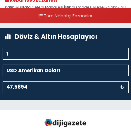
Rebul 1895 Eczanesi
Katip Mustafa Çelebi Mahallesi İstiklal Caddesi Meşelik Sokak, 3B
Akbank Sanat karşısı, Fransız Konsolosluğu Çaprazı
Tüm Nöbetçi Eczaneler
0 (212) 243 69 36
Yol Tarifi Al
Döviz & Altın Hesaplayıcı
₺