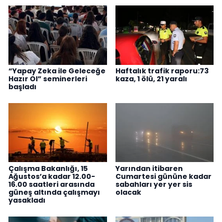
“Yapay Zeka ile Geleceğe
Haftalık trafik raporu:73
Hazır Ol” seminerleri
kaza, 1 ölü, 21 yaralı
başladı
Çalışma Bakanlığı, 15
Yarından itibaren
Ağustos’a kadar 12.00-
Cumartesi gününe kadar
16.00 saatleri arasında
sabahları yer yer sis
güneş altında çalışmayı
olacak
yasakladı