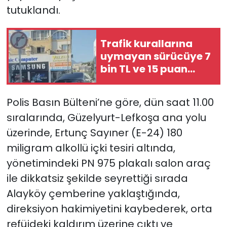
tutuklandı.
SAĞLIK
Trafik kurallarına
Spor
uymayan sürücüye 7
bin TL ve 15 puan
Teknoloji
ceza…
TÜRKiYE
Polis Basın Bülteni’ne göre, dün saat 11.00
sıralarında, Güzelyurt-Lefkoşa ana yolu
Video Galeri
üzerinde, Ertunç Sayıner (E-24) 180
miligram alkollü içki tesiri altında,
YAŞAM
yönetimindeki PN 975 plakalı salon araç
ile dikkatsiz şekilde seyrettiği sırada
Yazarlar
Alayköy çemberine yaklaştığında,
direksiyon hakimiyetini kaybederek, orta
refüjdeki kaldırım üzerine çıktı ve