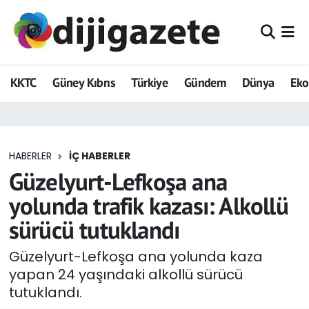
ADVERTORIAL
Hava Durumu
KKTC
Güney Kıbrıs
Türkiye
Gündem
Dünya
Ek
Dijigazete
Trafik Durumu
Dünya
Süper Lig Puan Durumu ve Fikstür
HABERLER
İÇ HABERLER
Eğitim
Tüm Manşetler
Güzelyurt-Lefkoşa ana
Ekonomi
Son Dakika Haberleri
yolunda trafik kazası: Alkollü
sürücü tutuklandı
Foto Galeri
Haber Arşivi
Güzelyurt-Lefkoşa ana yolunda kaza
GEZİ
yapan 24 yaşındaki alkollü sürücü
tutuklandı.
Güncel