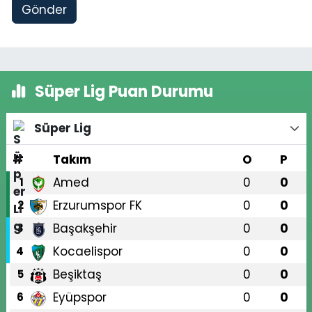
Gönder
Süper Lig Puan Durumu
Süper Lig
#
Takım
O
P
Amed
0
0
1
Erzurumspor FK
0
0
2
Başakşehir
0
0
3
Kocaelispor
0
0
4
Beşiktaş
0
0
5
Eyüpspor
0
0
6