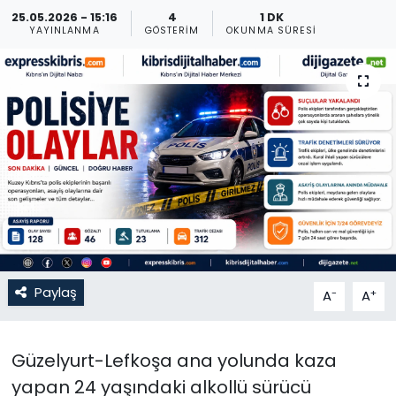
25.05.2026 - 15:16
4
1 DK
Gündem
YAYINLANMA
GÖSTERIM
OKUNMA SÜRESI
KKTC
KKTC YEREL SEÇİM 2018
Kültür Sanat
Magazin
Moda
Paylaş
-
+
A
A
Nöbetçi Eczaneler
Otomobil Dünyası
Güzelyurt-Lefkoşa ana yolunda kaza
yapan 24 yaşındaki alkollü sürücü
Politika