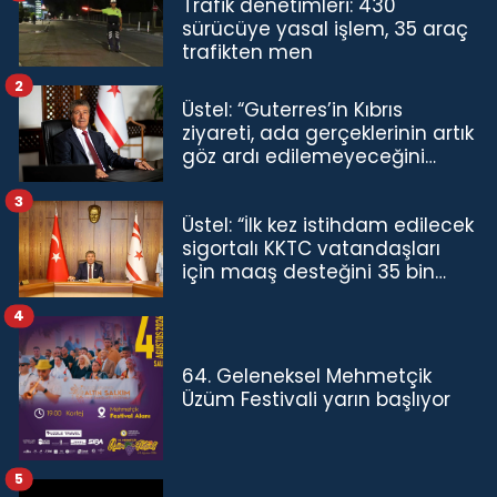
Trafik denetimleri: 430
sürücüye yasal işlem, 35 araç
trafikten men
2
Üstel: “Guterres’in Kıbrıs
ziyareti, ada gerçeklerinin artık
göz ardı edilemeyeceğini
göstermiştir”
3
Üstel: “İlk kez istihdam edilecek
sigortalı KKTC vatandaşları
için maaş desteğini 35 bin
TL'ye çıkardık”
4
64. Geleneksel Mehmetçik
Üzüm Festivali yarın başlıyor
5