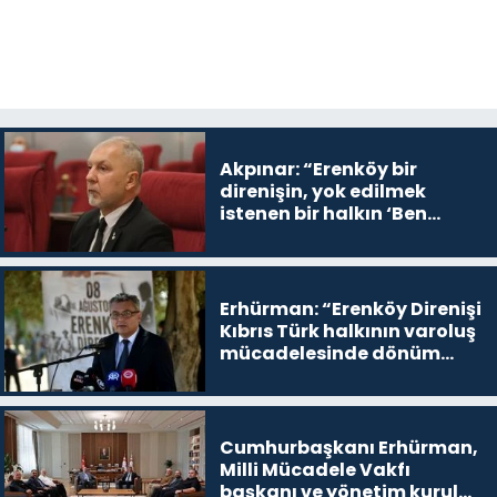
Akpınar: “Erenköy bir
direnişin, yok edilmek
istenen bir halkın ‘Ben
buradayım ve var olmaya
devam edeceğim’ dediği
yer
Erhürman: “Erenköy Direnişi
Kıbrıs Türk halkının varoluş
mücadelesinde dönüm
noktalarından biri”
Cumhurbaşkanı Erhürman,
Milli Mücadele Vakfı
başkanı ve yönetim kurulu