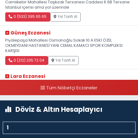
Camiikebir Mahallesi Taşkızak Tersanesi Caddesi 6 6B Tersane
İstanbul içerisi ama yol üzerinde
0 (533) 395 65 65
Yol Tarifi Al
Güneş Eczanesi
Piyalepaşa Mahallesi Osmanoğlu Sokak 10 A ESKİ ÖZEL
OKMEYDANI HASTANESİ YANI CEMAL KAMACI SPOR KOMPLEKSI
KARŞISI
0 (212) 235 72 04
Yol Tarifi Al
Lara Eczanesi
Cihangir Mahallesi Sıraselviler Caddesi 73 A TAKSİM İLK YARDIM
Tüm Nöbetçi Eczaneler
HASTANESİ KARŞISI
0 (212) 293 90 86
Yol Tarifi Al
Döviz & Altın Hesaplayıcı