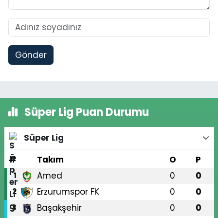
Gönder
Süper Lig Puan Durumu
Süper Lig
#
Takım
O
P
Amed
0
0
1
Erzurumspor FK
0
0
2
Başakşehir
0
0
3