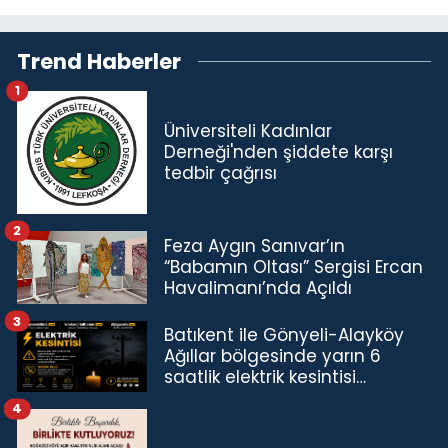
Trend Haberler
1
Üniversiteli Kadınlar
Derneği'nden şiddete karşı
tedbir çağrısı
2
Feza Aygın Sanıvar’ın
“Babamın Oltası” Sergisi Ercan
Havalimanı’nda Açıldı
3
Batıkent ile Gönyeli-Alayköy
Ağıllar bölgesinde yarın 6
saatlik elektrik kesintisi…
4