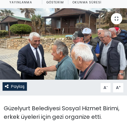
YAYINLANMA
GÖSTERIM
OKUNMA SÜRESI
Gündem
KKTC
KKTC YEREL SEÇİM 2018
Kültür Sanat
Magazin
Moda
Paylaş
-
+
A
A
Nöbetçi Eczaneler
Güzelyurt Belediyesi Sosyal Hizmet Birimi,
Otomobil Dünyası
erkek üyeleri için gezi organize etti.
Politika