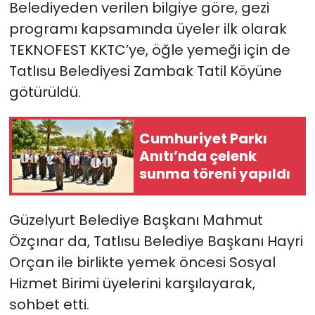
Belediyeden verilen bilgiye göre, gezi
programı kapsamında üyeler ilk olarak
SAĞLIK
TEKNOFEST KKTC’ye, öğle yemeği için de
Spor
Tatlısu Belediyesi Zambak Tatil Köyüne
götürüldü.
Teknoloji
Cumhuriyet Parkı
TÜRKiYE
Anıtı’nda çelenk
sunma töreni yapıldı
Video Galeri
YAŞAM
Güzelyurt Belediye Başkanı Mahmut
Özçınar da, Tatlısu Belediye Başkanı Hayri
Yazarlar
Orçan ile birlikte yemek öncesi Sosyal
Hizmet Birimi üyelerini karşılayarak,
sohbet etti.