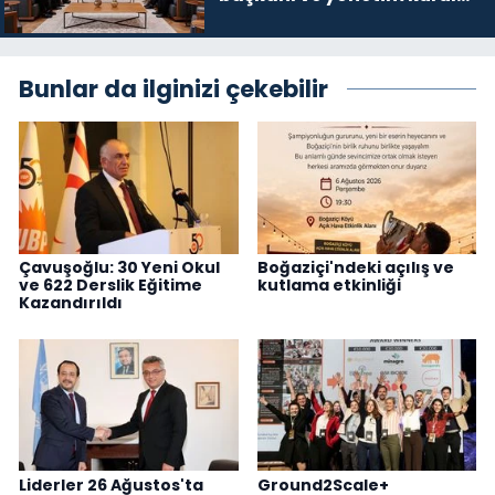
üyelerini kabul etti
Bunlar da ilginizi çekebilir
Çavuşoğlu: 30 Yeni Okul
Boğaziçi'ndeki açılış ve
ve 622 Derslik Eğitime
kutlama etkinliği
Kazandırıldı
Liderler 26 Ağustos'ta
Ground2Scale+