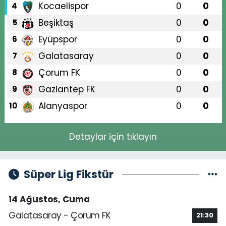
Kocaelispor
0
0
4
Beşiktaş
0
0
5
Eyüpspor
0
0
6
Galatasaray
0
0
7
Çorum FK
0
0
8
Gaziantep FK
0
0
9
Alanyaspor
0
0
10
Detaylar için tıklayın
Süper Lig Fikstür
14 Ağustos, Cuma
Galatasaray - Çorum FK
21:30