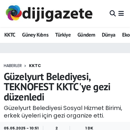
ADVERTORIAL
Hava Durumu
KKTC
Güney Kıbrıs
Türkiye
Gündem
Dünya
Ek
Dijigazete
Trafik Durumu
Dünya
Süper Lig Puan Durumu ve Fikstür
HABERLER
KKTC
Eğitim
Tüm Manşetler
Güzelyurt Belediyesi,
Ekonomi
Son Dakika Haberleri
TEKNOFEST KKTC'ye gezi
düzenledi
Foto Galeri
Haber Arşivi
Güzelyurt Belediyesi Sosyal Hizmet Birimi,
GEZİ
erkek üyeleri için gezi organize etti.
Güncel
05.05.2025 - 10:51
2
1 DK