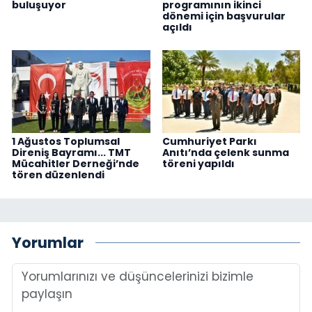
buluşuyor
programının ikinci
dönemi için başvurular
açıldı
1 Ağustos Toplumsal
Cumhuriyet Parkı
Direniş Bayramı... TMT
Anıtı’nda çelenk sunma
Mücahitler Derneği’nde
töreni yapıldı
tören düzenlendi
Yorumlar