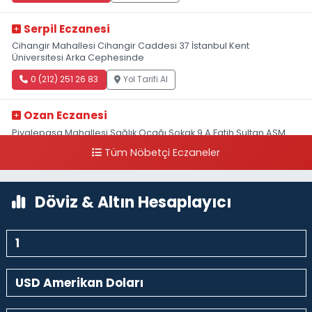
Serpil Eczanesi
Cihangir Mahallesi Cihangir Caddesi 37 İstanbul Kent
Üniversitesi Arka Cephesinde
0 (212) 251 26 83
Yol Tarifi Al
Ozan Eczanesi
Piyalepaşa Mahallesi Sağlık Ocağı Sokak 9 A Fatih Sultan ASM
Yanı
Tüm Nöbetçi Eczaneler
0 (212) 297 30 13
Yol Tarifi Al
Döviz & Altın Hesaplayıcı