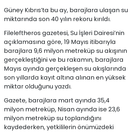
getirildi
Güney Kıbrıs’ta bu ay, barajlara ulaşan su
SAĞLIK
miktarında son 40 yılın rekoru kırıldı.
Spor
Fileleftheros gazetesi, Su İşleri Dairesi’nin
açıklamasına göre, 19 Mayıs itibarıyla
Teknoloji
barajlara 9,6 milyon metreküp su akışının
gerçekleştiğini ve bu rakamın, barajlara
TÜRKiYE
Mayıs ayında gerçekleşen su akışlarında
Video Galeri
son yıllarda kayıt altına alınan en yüksek
miktar olduğunu yazdı.
YAŞAM
Gazete, barajlara mart ayında 35,4
Yazarlar
milyon metreküp, Nisan ayında ise 23,6
milyon metreküp su toplandığını
kaydederken, yetkililerin önümüzdeki