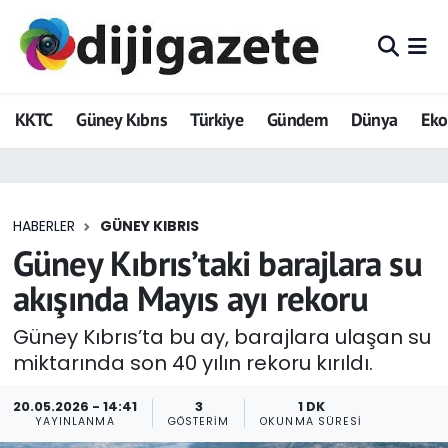
ADVERTORIAL
Hava Durumu
KKTC
Güney Kıbrıs
Türkiye
Gündem
Dünya
Ek
Dijigazete
Trafik Durumu
Dünya
Süper Lig Puan Durumu ve Fikstür
HABERLER
GÜNEY KIBRIS
Eğitim
Tüm Manşetler
Güney Kıbrıs’taki barajlara su
Ekonomi
Son Dakika Haberleri
akışında Mayıs ayı rekoru
Foto Galeri
Haber Arşivi
Güney Kıbrıs’ta bu ay, barajlara ulaşan su
miktarında son 40 yılın rekoru kırıldı.
GEZİ
20.05.2026 - 14:41
3
1 DK
YAYINLANMA
GÖSTERIM
OKUNMA SÜRESI
Güncel