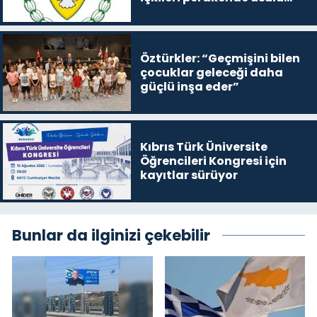
satışa çıkaracak
Öztürkler: “Geçmişini bilen
çocuklar geleceği daha
güçlü inşa eder”
Kıbrıs Türk Üniversite
Öğrencileri Kongresi için
kayıtlar sürüyor
Bunlar da ilginizi çekebilir