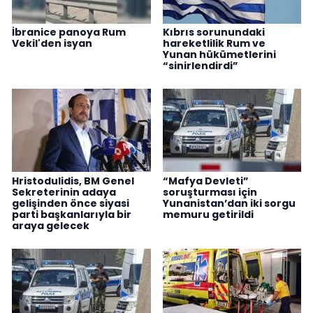
İbranice panoya Rum
Kıbrıs sorunundaki
Vekil'den isyan
hareketlilik Rum ve
Yunan hükümetlerini
“sinirlendirdi”
Hristodulidis, BM Genel
“Mafya Devleti”
Sekreterinin adaya
soruşturması için
gelişinden önce siyasi
Yunanistan’dan iki sorgu
parti başkanlarıyla bir
memuru getirildi
araya gelecek