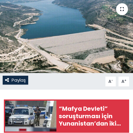
Gündem
KKTC
KKTC YEREL SEÇİM 2018
Kültür Sanat
Magazin
Paylaş
-
+
A
A
Moda
Nöbetçi Eczaneler
“Mafya Devleti”
soruşturması için
Otomobil Dünyası
Yunanistan’dan iki
sorgu memuru
Politika