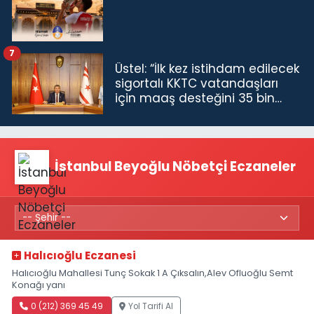
7
Üstel: “İlk kez istihdam edilecek
sigortalı KKTC vatandaşları
için maaş desteğini 35 bin
TL'ye çıkardık”
İstanbul Beyoğlu Nöbetçi Eczaneler
Halıcıoğlu Eczanesi
Halıcıoğlu Mahallesi Tunç Sokak 1 A Çıksalın,Alev Ofluoğlu Semt
Konağı yanı
0 (212) 369 45 49
Yol Tarifi Al