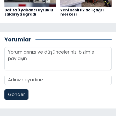
Baf’ta 3 yabancı uyruklu
Yeni nesil 112 acil çağrı
saldırıya uğradı
merkezi
Yorumlar
Gönder