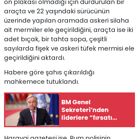
ön plakası olmadığı için durdurulan bir
araçta ve 22 yaşındaki sürücünün
SAĞLIK
üzerinde yapılan aramada
askeri silaha
ait mermiler ele geçirildiğini, araçta ise iki
Spor
adet bıçak, bir tahta sopa, çeşitli
Teknoloji
sayılarda fişek ve askeri tüfek mermisi ele
geçirildiğini aktardı.
TÜRKiYE
Habere göre şahıs çıkarıldığı
Video Galeri
mahkemece tutuklandı.
YAŞAM
BM Genel
Sekreteri’nden
Yazarlar
liderlere “fırsatı
yakalama” çağrısı
Haravgi gazetesi ise, Rum polisinin