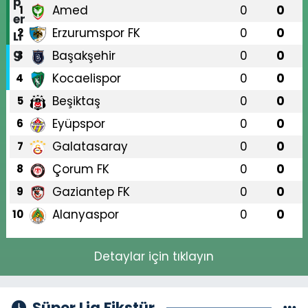
Amed
0
0
1
Erzurumspor FK
0
0
2
Başakşehir
0
0
3
Kocaelispor
0
0
4
Beşiktaş
0
0
5
Eyüpspor
0
0
6
Galatasaray
0
0
7
Çorum FK
0
0
8
Gaziantep FK
0
0
9
Alanyaspor
0
0
10
Detaylar için tıklayın
Süper Lig Fikstür