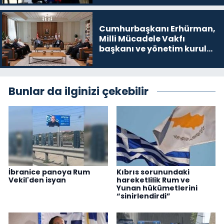
Cumhurbaşkanı Erhürman,
Milli Mücadele Vakfı
başkanı ve yönetim kurulu
üyelerini kabul etti
Bunlar da ilginizi çekebilir
İbranice panoya Rum
Kıbrıs sorunundaki
Vekil'den isyan
hareketlilik Rum ve
Yunan hükümetlerini
“sinirlendirdi”