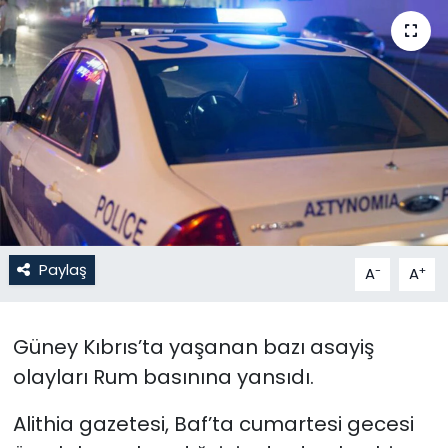
Gündem
KKTC
KKTC YEREL SEÇİM 2018
Kültür Sanat
Magazin
Paylaş
-
+
A
A
Moda
Nöbetçi Eczaneler
Güney Kıbrıs’ta yaşanan bazı asayiş
olayları Rum basınına yansıdı.
Otomobil Dünyası
Alithia gazetesi, Baf’ta cumartesi gecesi
Politika