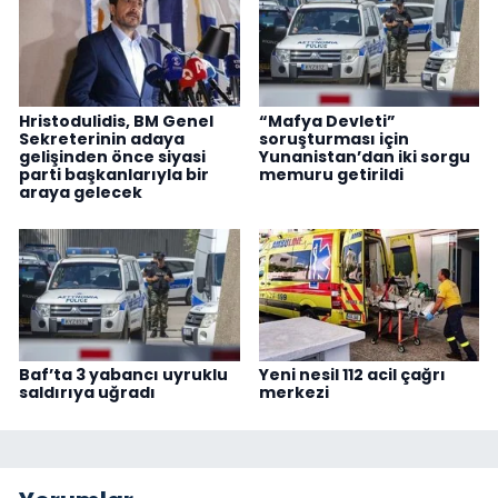
Hristodulidis, BM Genel
“Mafya Devleti”
Sekreterinin adaya
soruşturması için
gelişinden önce siyasi
Yunanistan’dan iki sorgu
parti başkanlarıyla bir
memuru getirildi
araya gelecek
Baf’ta 3 yabancı uyruklu
Yeni nesil 112 acil çağrı
saldırıya uğradı
merkezi