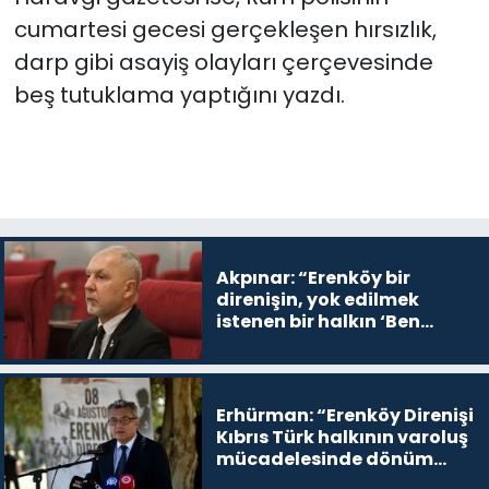
cumartesi gecesi gerçekleşen hırsızlık,
darp gibi asayiş olayları çerçevesinde
beş tutuklama yaptığını yazdı.
Akpınar: “Erenköy bir
direnişin, yok edilmek
istenen bir halkın ‘Ben
buradayım ve var olmaya
devam edeceğim’ dediği
yer
Erhürman: “Erenköy Direnişi
Kıbrıs Türk halkının varoluş
mücadelesinde dönüm
noktalarından biri”