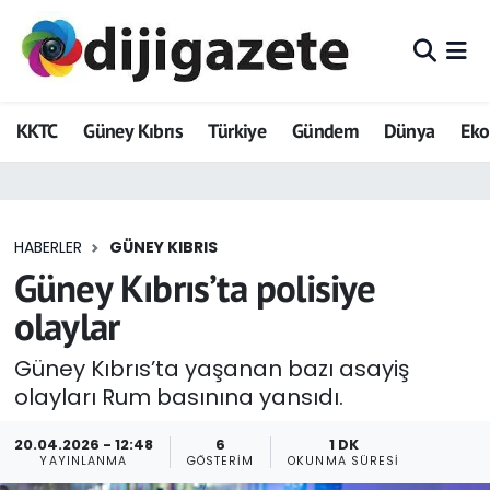
ADVERTORIAL
Hava Durumu
KKTC
Güney Kıbrıs
Türkiye
Gündem
Dünya
Ek
Dijigazete
Trafik Durumu
Dünya
Süper Lig Puan Durumu ve Fikstür
HABERLER
GÜNEY KIBRIS
Eğitim
Tüm Manşetler
Güney Kıbrıs’ta polisiye
Ekonomi
Son Dakika Haberleri
olaylar
Foto Galeri
Haber Arşivi
Güney Kıbrıs’ta yaşanan bazı asayiş
olayları Rum basınına yansıdı.
GEZİ
20.04.2026 - 12:48
6
1 DK
YAYINLANMA
GÖSTERIM
OKUNMA SÜRESI
Güncel