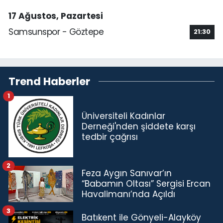
17 Ağustos, Pazartesi
Samsunspor - Göztepe
21:30
Trend Haberler
1
Üniversiteli Kadınlar
Derneği'nden şiddete karşı
tedbir çağrısı
2
Feza Aygın Sanıvar’ın
“Babamın Oltası” Sergisi Ercan
Havalimanı’nda Açıldı
3
Batıkent ile Gönyeli-Alayköy