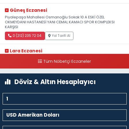
Güneş Eczanesi
Piyalepaşa Mahallesi Osmanoğlu Sokak 10 A ESKİ ÖZEL
OKMEYDANI HASTANESİ YANI CEMAL KAMACI SPOR KOMPLEKSI
KARŞISI
0 (212) 235 72 04
Yol Tarifi Al
Lara Eczanesi
Cihangir Mahallesi Sıraselviler Caddesi 73 A TAKSİM İLK YARDIM
Tüm Nöbetçi Eczaneler
HASTANESİ KARŞISI
0 (212) 293 90 86
Yol Tarifi Al
Döviz & Altın Hesaplayıcı