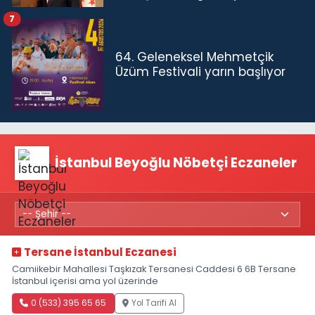
7
64. Geleneksel Mehmetçik
Üzüm Festivali yarın başlıyor
İstanbul Beyoğlu Nöbetçi Eczaneler
Tersane İstanbul Eczanesi
Camiikebir Mahallesi Taşkızak Tersanesi Caddesi 6 6B Tersane
İstanbul içerisi ama yol üzerinde
0 (533) 395 65 65
Yol Tarifi Al