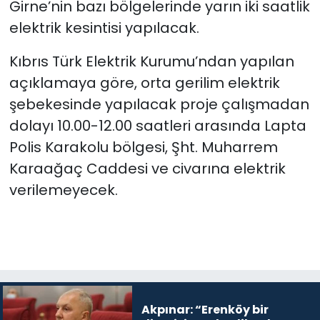
Girne’nin bazı bölgelerinde yarın iki saatlik
noktalarından biri”
elektrik kesintisi yapılacak.
SAĞLIK
Kıbrıs Türk Elektrik Kurumu’ndan yapılan
Spor
açıklamaya göre, orta gerilim elektrik
şebekesinde yapılacak proje çalışmadan
Teknoloji
dolayı 10.00-12.00 saatleri arasında Lapta
TÜRKiYE
Polis Karakolu bölgesi, Şht. Muharrem
Karaağaç Caddesi ve civarına elektrik
Video Galeri
verilemeyecek.
YAŞAM
Yazarlar
Akpınar: “Erenköy bir