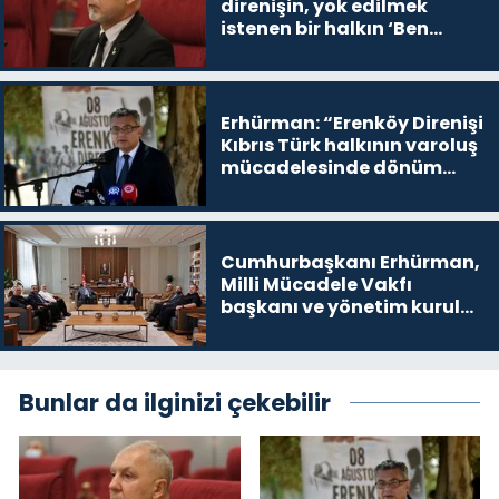
direnişin, yok edilmek
istenen bir halkın ‘Ben
buradayım ve var olmaya
devam edeceğim’ dediği
yer
Erhürman: “Erenköy Direnişi
Kıbrıs Türk halkının varoluş
mücadelesinde dönüm
noktalarından biri”
Cumhurbaşkanı Erhürman,
Milli Mücadele Vakfı
başkanı ve yönetim kurulu
üyelerini kabul etti
Bunlar da ilginizi çekebilir