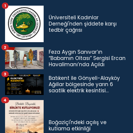
1
Üniversiteli Kadınlar
Derneği'nden şiddete karşı
tedbir çağrısı
2
Feza Aygın Sanıvar’ın
“Babamın Oltası” Sergisi Ercan
Havalimanı’nda Açıldı
3
Batıkent ile Gönyeli-Alayköy
Ağıllar bölgesinde yarın 6
saatlik elektrik kesintisi…
4
Boğaziçi'ndeki açılış ve
kutlama etkinliği