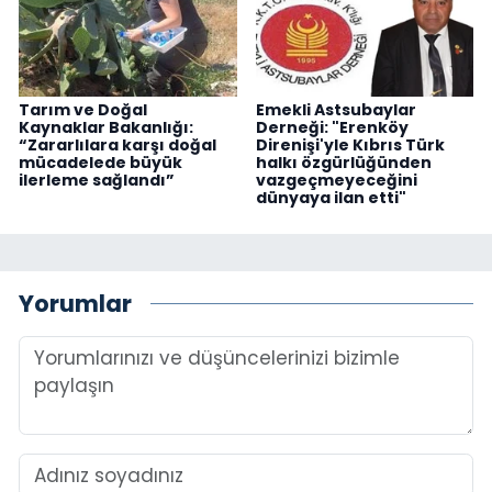
Tarım ve Doğal
Emekli Astsubaylar
Kaynaklar Bakanlığı:
Derneği: "Erenköy
“Zararlılara karşı doğal
Direnişi'yle Kıbrıs Türk
mücadelede büyük
halkı özgürlüğünden
ilerleme sağlandı”
vazgeçmeyeceğini
dünyaya ilan etti"
Yorumlar