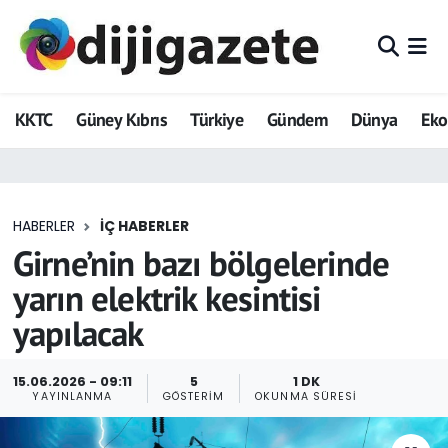
ADVERTORIAL
Hava Durumu
KKTC
Güney Kıbrıs
Türkiye
Gündem
Dünya
Ek
Dijigazete
Trafik Durumu
Dünya
Süper Lig Puan Durumu ve Fikstür
HABERLER
İÇ HABERLER
Eğitim
Tüm Manşetler
Girne’nin bazı bölgelerinde
Ekonomi
Son Dakika Haberleri
yarın elektrik kesintisi
yapılacak
Foto Galeri
Haber Arşivi
GEZİ
15.06.2026 - 09:11
5
1 DK
YAYINLANMA
GÖSTERIM
OKUNMA SÜRESI
Güncel