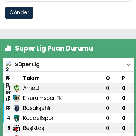
Gönder
Süper Lig Puan Durumu
Süper Lig
#
Takım
O
P
Amed
0
0
1
Erzurumspor FK
0
0
2
Başakşehir
0
0
3
Kocaelispor
0
0
4
Beşiktaş
0
0
5