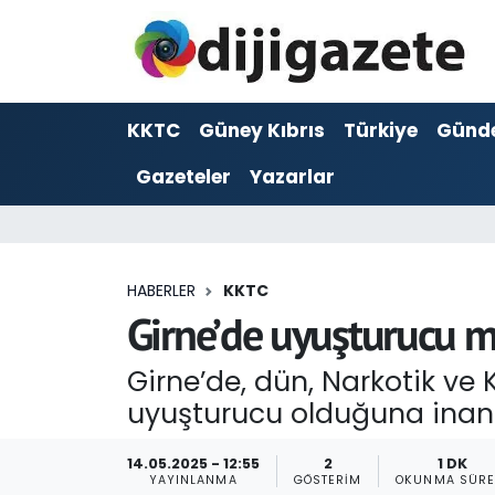
ADVERTORIAL
Hava Durumu
KKTC
Güney Kıbrıs
Türkiye
Günd
Dijigazete
Trafik Durumu
Gazeteler
Yazarlar
Dünya
Süper Lig Puan Durumu ve Fikstür
Eğitim
Tüm Manşetler
HABERLER
KKTC
Ekonomi
Son Dakika Haberleri
Girne’de uyuşturucu m
Foto Galeri
Haber Arşivi
Girne’de, dün, Narkotik ve
uyuşturucu olduğuna inanıl
GEZİ
14.05.2025 - 12:55
2
1 DK
Güncel
YAYINLANMA
GÖSTERIM
OKUNMA SÜRE