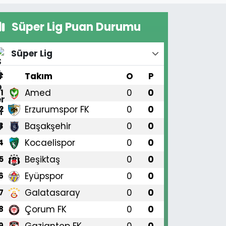
Süper Lig Puan Durumu
Süper Lig
#
Takım
O
P
Amed
0
0
1
Erzurumspor FK
0
0
2
Başakşehir
0
0
3
Kocaelispor
0
0
4
Beşiktaş
0
0
5
Eyüpspor
0
0
6
Galatasaray
0
0
7
Çorum FK
0
0
8
Gaziantep FK
0
0
9