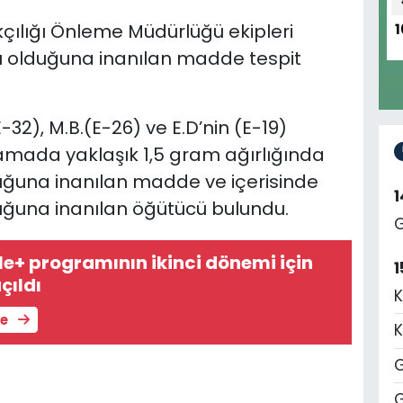
kçılığı Önleme Müdürlüğü ekipleri
1
u olduğuna inanılan madde tespit
-32), M.B.(E-26) ve E.D’nin (E-19)
aramada
yaklaşık 1,5 gram ağırlığında
duğuna inanılan madde ve içerisinde
duğuna inanılan öğütücü bulundu.
G
+ programının ikinci dönemi için
1
çıldı
K
le
K
G
G