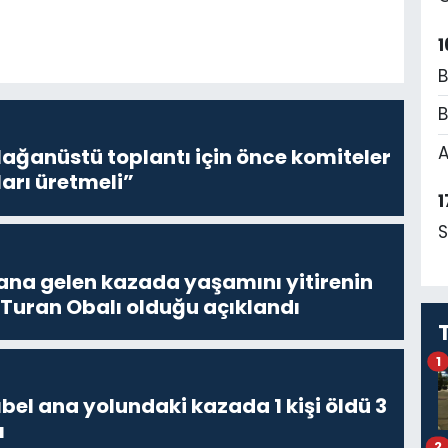
1
B
B
A
lağanüstü toplantı için önce komiteler
ları üretmeli”
1
S
a gelen kazada yaşamını yitirenin
 Turan Obalı olduğu açıklandı
1
bel ana yolundaki kazada 1 kişi öldü 3
ı
2