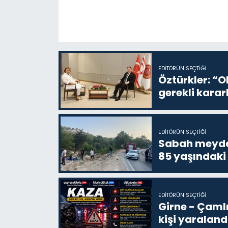
EDITÖRÜN SEÇTIĞI
Öztürkler: “O
gerekli karar
EDITÖRÜN SEÇTIĞI
Sabah meydan
85 yaşındaki
EDITÖRÜN SEÇTIĞI
Girne - Çamlı
kişi yaraland