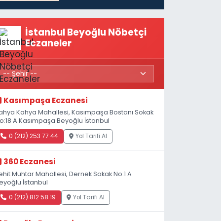
İstanbul Beyoğlu Nöbetçi
Eczaneler
Kasımpaşa Eczanesi
ahya Kahya Mahallesi, Kasımpaşa Bostanı Sokak
o:18 A Kasımpaşa Beyoğlu İstanbul
0 (212) 253 77 44
Yol Tarifi Al
360 Eczanesi
ehit Muhtar Mahallesi, Dernek Sokak No:1 A
eyoğlu İstanbul
0 (212) 812 58 19
Yol Tarifi Al