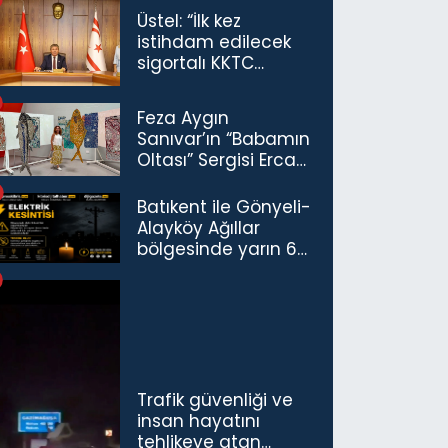
Üstel: “İlk kez
istihdam edilecek
sigortalı KKTC
vatandaşları için
maaş desteğini 35
Feza Aygın
bin TL'ye çıkardık”
Sanıvar’ın “Babamın
Oltası” Sergisi Ercan
Havalimanı’nda
Açıldı
Batıkent ile Gönyeli-
Alayköy Ağıllar
bölgesinde yarın 6
saatlik elektrik
kesintisi…
Trafik güvenliği ve
insan hayatını
tehlikeye atan