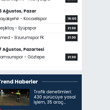
6 Ağustos, Pazar
aşakşehir - Kocaelispor
19:00
eşiktaş - Eyüpspor
21:30
med - Erzurumspor FK
21:30
7 Ağustos, Pazartesi
amsunspor - Göztepe
21:30
Trend Haberler
Trafik denetimleri:
430 sürücüye yasal
işlem, 35 araç
trafikten men