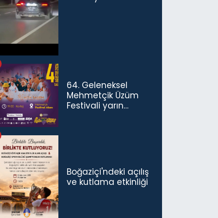
sürücü ve yolcuya
ceza...
64. Geleneksel
Mehmetçik Üzüm
Festivali yarın
başlıyor
Boğaziçi'ndeki açılış
ve kutlama etkinliği