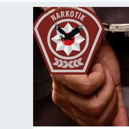
Gündem
KKTC
KKTC YEREL SEÇİM 2018
Kültür Sanat
Magazin
Moda
Nöbetçi Eczaneler
Otomobil Dünyası
Politika