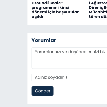
Ground2Scale+
1 Ağusto
programının ikinci
Direniş 
dönemi için başvurular
Mücahitl
açıldı
tören dü
Yorumlar
Gönder