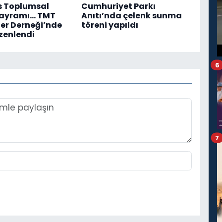
s Toplumsal
Cumhuriyet Parkı
Bayramı... TMT
Anıtı’nda çelenk sunma
er Derneği’nde
töreni yapıldı
zenlendi
6
7