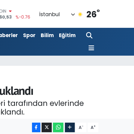
60,53
%-0.76
°
AR
26
İstanbul
143
%0.16
O
317
%-0.02
aberler
Spor
Bilim
Eğitim
LİN
2463
%0.07
 ALTIN
.81
%1.44
100
87
%64
tuklandı
ri tarafından evlerinde
klandı.
-
+
A
A