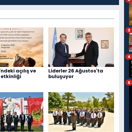
3
4
ndeki açılış ve
Liderler 26 Ağustos'ta
etkinliği
buluşuyor
5