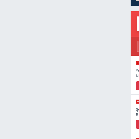
Y
N
Ş
B