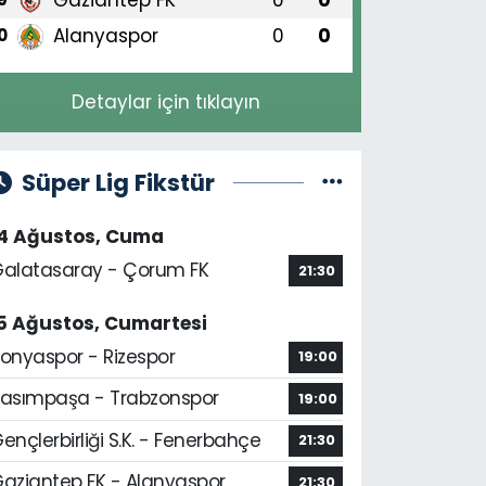
Alanyaspor
0
0
0
Detaylar için tıklayın
Süper Lig Fikstür
14 Ağustos, Cuma
alatasaray - Çorum FK
21:30
5 Ağustos, Cumartesi
onyaspor - Rizespor
19:00
asımpaşa - Trabzonspor
19:00
ençlerbirliği S.K. - Fenerbahçe
21:30
aziantep FK - Alanyaspor
21:30