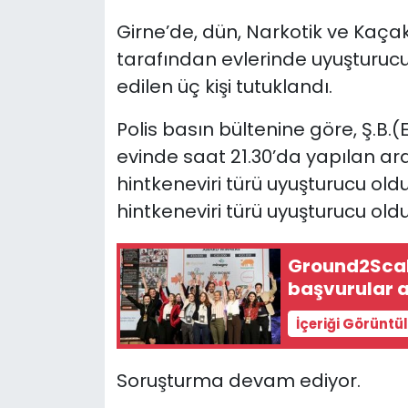
Girne’de, dün, Narkotik ve Kaça
SAĞLIK
tarafından evlerinde uyuşturuc
edilen üç kişi tutuklandı.
Spor
Polis basın bültenine göre, Ş.B.(E
Teknoloji
evinde
saat 21.30’da yapılan 
TÜRKiYE
hintkeneviri türü uyuşturucu ol
hintkeneviri türü uyuşturucu ol
Video Galeri
Ground2Scale
YAŞAM
başvurular a
Yazarlar
İçeriği Görüntü
Soruşturma devam ediyor.