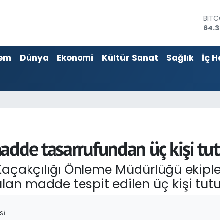
64.3
DOL
47,7
EUR
55,0
em
Dünya
Ekonomi
Kültür Sanat
Sağlık
İç H
STER
64,
GRAM
6574
BİST
13.8
adde tasarrufundan üç kişi tu
 Kaçakçılığı Önleme Müdürlüğü ekiple
an madde tespit edilen üç kişi tutu
SI