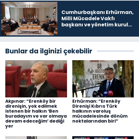
Cumhurbaşkanı Erhürman,
Milli Mücadele Vakfı
başkanı ve yönetim kurulu
üyelerini kabul etti
Bunlar da ilginizi çekebilir
Akpınar: “Erenköy bir
Erhürman: “Erenköy
direnişin, yok edilmek
Direnişi Kıbrıs Türk
istenen bir halkın ‘Ben
halkının varoluş
buradayım ve var olmaya
mücadelesinde dönüm
devam edeceğim’ dediği
noktalarından biri”
yer