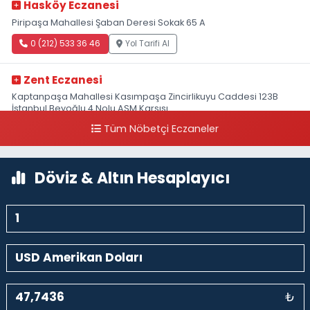
Hasköy Eczanesi
Piripaşa Mahallesi Şaban Deresi Sokak 65 A
0 (212) 533 36 46
Yol Tarifi Al
Zent Eczanesi
Kaptanpaşa Mahallesi Kasımpaşa Zincirlikuyu Caddesi 123B
İstanbul Beyoğlu 4 Nolu ASM Karşısı
Tüm Nöbetçi Eczaneler
0 (212) 297 96 92
Yol Tarifi Al
Döviz & Altın Hesaplayıcı
₺