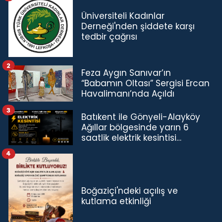
Üniversiteli Kadınlar
Derneği'nden şiddete karşı
tedbir çağrısı
2
Feza Aygın Sanıvar’ın
“Babamın Oltası” Sergisi Ercan
Havalimanı’nda Açıldı
3
Batıkent ile Gönyeli-Alayköy
Ağıllar bölgesinde yarın 6
saatlik elektrik kesintisi…
4
Boğaziçi'ndeki açılış ve
kutlama etkinliği