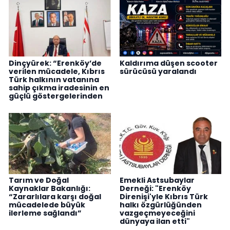
Dinçyürek: “Erenköy’de
Kaldırıma düşen scooter
verilen mücadele, Kıbrıs
sürücüsü yaralandı
Türk halkının vatanına
sahip çıkma iradesinin en
güçlü göstergelerinden
Tarım ve Doğal
Emekli Astsubaylar
Kaynaklar Bakanlığı:
Derneği: "Erenköy
“Zararlılara karşı doğal
Direnişi'yle Kıbrıs Türk
mücadelede büyük
halkı özgürlüğünden
ilerleme sağlandı”
vazgeçmeyeceğini
dünyaya ilan etti"