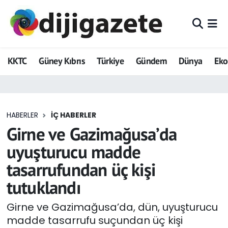
ADVERTORIAL
Hava Durumu
KKTC
Güney Kıbrıs
Türkiye
Gündem
Dünya
Ek
Dijigazete
Trafik Durumu
Dünya
Süper Lig Puan Durumu ve Fikstür
HABERLER
İÇ HABERLER
Eğitim
Tüm Manşetler
Girne ve Gazimağusa’da
Ekonomi
Son Dakika Haberleri
uyuşturucu madde
tasarrufundan üç kişi
Foto Galeri
Haber Arşivi
tutuklandı
GEZİ
Girne ve Gazimağusa’da, dün, uyuşturucu
madde tasarrufu suçundan üç kişi
Güncel