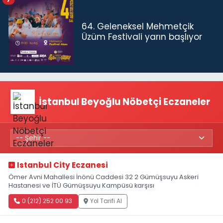
64. Geleneksel Mehmetçik
Üzüm Festivali yarın başlıyor
İstanbul Beyoğlu Nöbetçi Eczaneler
Istanbul City Eczanesi
Ömer Avni Mahallesi İnönü Caddesi 32 2 Gümüşsuyu Askeri
Hastanesi ve İTÜ Gümüşsuyu Kampüsü karşısı
0 (212) 252 00 93
Yol Tarifi Al