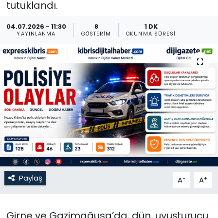
tutuklandı.
Gündem
04.07.2026 - 11:30
8
1 DK
YAYINLANMA
GÖSTERIM
OKUNMA SÜRESI
KKTC
KKTC YEREL SEÇİM 2018
Kültür Sanat
Magazin
Moda
Nöbetçi Eczaneler
Paylaş
-
+
A
A
Otomobil Dünyası
Girne ve Gazimağusa’da, dün, uyuşturucu
Politika