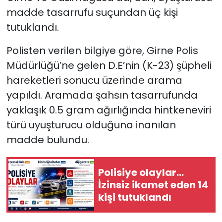
madde tasarrufu suçundan üç kişi
SAĞLIK
tutuklandı.
Spor
Polisten verilen bilgiye göre, Girne Polis
Müdürlüğü’ne gelen D.E’nin (K-23) şüpheli
Teknoloji
hareketleri sonucu üzerinde arama
yapıldı. Aramada şahsın tasarrufunda
TÜRKiYE
yaklaşık 0.5 gram ağırlığında hintkeneviri
türü uyuşturucu olduğuna inanılan
Video Galeri
madde bulundu.
YAŞAM
Polisiye olaylar…
Yazarlar
İzinsiz ikamet eden 14
kişi tutuklandı