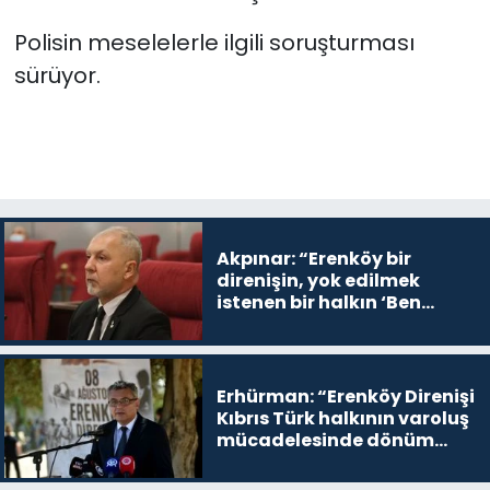
Polisin meselelerle ilgili soruşturması
sürüyor.
Akpınar: “Erenköy bir
direnişin, yok edilmek
istenen bir halkın ‘Ben
buradayım ve var olmaya
devam edeceğim’ dediği
yer
Erhürman: “Erenköy Direnişi
Kıbrıs Türk halkının varoluş
mücadelesinde dönüm
noktalarından biri”