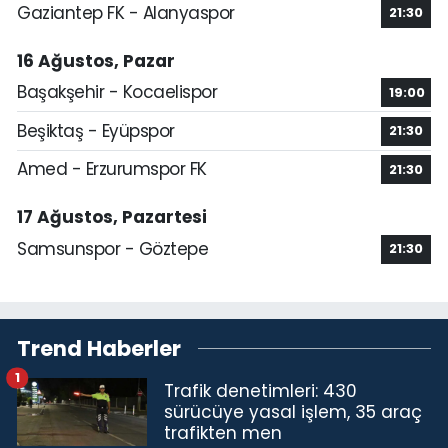
Gaziantep FK - Alanyaspor
21:30
16 Ağustos, Pazar
Başakşehir - Kocaelispor
19:00
Beşiktaş - Eyüpspor
21:30
Amed - Erzurumspor FK
21:30
17 Ağustos, Pazartesi
Samsunspor - Göztepe
21:30
Trend Haberler
1
Trafik denetimleri: 430
sürücüye yasal işlem, 35 araç
trafikten men