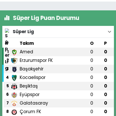
Süper Lig Puan Durumu
Süper Lig
#
Takım
O
P
Amed
0
0
1
Erzurumspor FK
0
0
2
Başakşehir
0
0
3
Kocaelispor
0
0
4
Beşiktaş
0
0
5
Eyüpspor
0
0
6
Galatasaray
0
0
7
Çorum FK
0
0
8