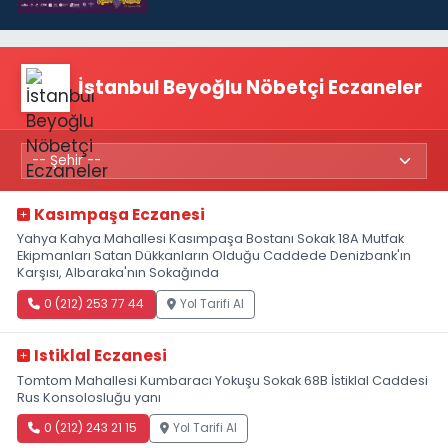
İstanbul Beyoğlu Nöbetçi Eczaneler
Kasımpaşa Eczanesi
Yahya Kahya Mahallesi Kasımpaşa Bostanı Sokak 18A Mutfak
Ekipmanları Satan Dükkanların Olduğu Caddede Denizbank'ın
Karşısı, Albaraka'nın Sokağında
0 (212) 253 77 44
Yol Tarifi Al
Istiklal Eczanesi
Tomtom Mahallesi Kumbaracı Yokuşu Sokak 68B İstiklal Caddesi
Rus Konsolosluğu yanı
0 (212) 243 21 15
Yol Tarifi Al