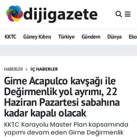
ADVERTORIAL
Hava Durumu
KKTC
Güney Kıbrıs
Türkiye
Gündem
Dünya
Ek
Dijigazete
Trafik Durumu
Dünya
Süper Lig Puan Durumu ve Fikstür
HABERLER
İÇ HABERLER
Eğitim
Tüm Manşetler
Girne Acapulco kavşağı ile
Ekonomi
Son Dakika Haberleri
Değirmenlik yol ayrımı, 22
Haziran Pazartesi sabahına
Foto Galeri
Haber Arşivi
kadar kapalı olacak
GEZİ
KKTC Karayolu Master Plan kapsamında
yapımı devam eden Girne Değirmenlik
Güncel