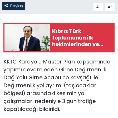
Paylaş
-
+
A
A
SAĞLIK
Spor
Kıbrıs Türk
toplumunun ilk
Teknoloji
hekimlerinden ve
siyasi isimlerinden
TÜRKiYE
Dr. Şemsi Kazım
KKTC Karayolu Master Plan kapsamında
Erkman hayatını
Video Galeri
yapımı devam eden Girne Değirmenlik
kaybetti
Dağ Yolu Girne Acapulco kavşağı ile
YAŞAM
Değirmenlik yol ayrımı (taş ocakları
bölgesi) arasındaki kesimin yol
Yazarlar
çalışmaları nedeniyle 3 gün trafiğe
kapatılacağı bildirildi.