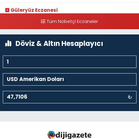
Güleryüz Eczanesi
Piripaşa Mahallesi Şaban Deresi Sokak 7 D Koç Müzesi Arkası-
Tüm Nöbetçi Eczaneler
kalaycıbahçe Meydana Doğru
0 (212) 369 95 85
Yol Tarifi Al
Döviz & Altın Hesaplayıcı
₺