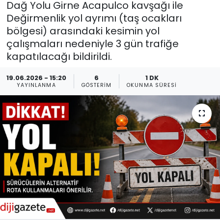
Dağ Yolu Girne Acapulco kavşağı ile
Değirmenlik yol ayrımı (taş ocakları
Gündem
bölgesi) arasındaki kesimin yol
KKTC
çalışmaları nedeniyle 3 gün trafiğe
kapatılacağı bildirildi.
KKTC YEREL SEÇİM 2018
19.06.2026 - 15:20
6
1 DK
YAYINLANMA
GÖSTERIM
OKUNMA SÜRESI
Kültür Sanat
Magazin
Moda
Nöbetçi Eczaneler
Otomobil Dünyası
Politika