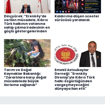
Dinçyürek: “Erenköy’de
Kaldırıma düşen scooter
verilen mücadele, Kıbrıs
sürücüsü yaralandı
Türk halkının vatanına
sahip çıkma iradesinin en
güçlü göstergelerinden
Tarım ve Doğal
Emekli Astsubaylar
Kaynaklar Bakanlığı:
Derneği: "Erenköy
“Zararlılara karşı doğal
Direnişi'yle Kıbrıs Türk
mücadelede büyük
halkı özgürlüğünden
ilerleme sağlandı”
vazgeçmeyeceğini
dünyaya ilan etti"