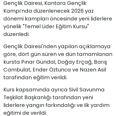
Gençlik Dairesi, Kantara Gençlik
Kampı’nda düzenlenecek 2026 yaz
SAĞLIK
dönemi kampları öncesinde yeni liderlere
Spor
yönelik "Temel Lider Eğitim Kursu"
düzenledi.
Teknoloji
Gençlik Dairesi'nden yapılan açıklamaya
TÜRKiYE
göre, dört gün süren ve dün tamamlanan
kursta Pınar Gündal, Doğay Erçağ, Barış
Video Galeri
Cambulat, Ender Öztunca ve Nazen Asil
tarafından eğitim verildi.
YAŞAM
Kurs kapsamında ayrıca Sivil Savunma
Yazarlar
Teşkilat Başkanlığı tarafından yeni
liderlere yangın farkındalığı ve ilk yardım
eğitimi de verildi.