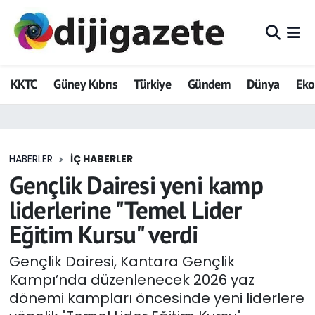
ADVERTORIAL
Hava Durumu
KKTC
Güney Kıbrıs
Türkiye
Gündem
Dünya
Ek
Dijigazete
Trafik Durumu
Dünya
Süper Lig Puan Durumu ve Fikstür
HABERLER
İÇ HABERLER
Eğitim
Tüm Manşetler
Gençlik Dairesi yeni kamp
Ekonomi
Son Dakika Haberleri
liderlerine "Temel Lider
Eğitim Kursu" verdi
Foto Galeri
Haber Arşivi
Gençlik Dairesi, Kantara Gençlik
GEZİ
Kampı’nda düzenlenecek 2026 yaz
dönemi kampları öncesinde yeni liderlere
Güncel