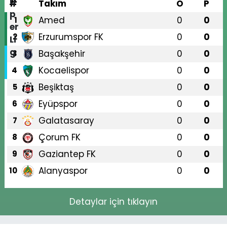
#
Takım
O
P
Amed
0
0
1
Erzurumspor FK
0
0
2
Başakşehir
0
0
3
Kocaelispor
0
0
4
Beşiktaş
0
0
5
Eyüpspor
0
0
6
Galatasaray
0
0
7
Çorum FK
0
0
8
Gaziantep FK
0
0
9
Alanyaspor
0
0
10
Detaylar için tıklayın