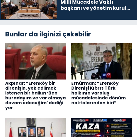
Milli Mücadele Vakfı
başkanı ve yönetim kurulu
üyelerini kabul etti
Bunlar da ilginizi çekebilir
Akpınar: “Erenköy bir
Erhürman: “Erenköy
direnişin, yok edilmek
Direnişi Kıbrıs Türk
istenen bir halkın ‘Ben
halkının varoluş
buradayım ve var olmaya
mücadelesinde dönüm
devam edeceğim’ dediği
noktalarından biri”
yer