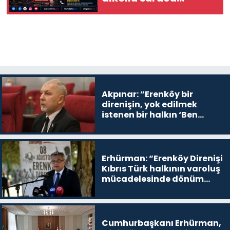
yaralandı
Akpınar: “Erenköy bir
direnişin, yok edilmek
istenen bir halkın ‘Ben
buradayım ve var olmaya
devam edeceğim’ dediği
yer
Erhürman: “Erenköy Direnişi
Kıbrıs Türk halkının varoluş
mücadelesinde dönüm
noktalarından biri”
Cumhurbaşkanı Erhürman,