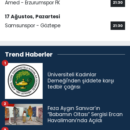
Amed - Erzurumspor FK
21:30
17 Ağustos, Pazartesi
Samsunspor - Göztepe
21:30
Trend Haberler
1
Üniversiteli Kadınlar
Derneği'nden şiddete karşı
tedbir çağrısı
2
Feza Aygın Sanıvar’ın
“Babamın Oltası” Sergisi Ercan
Havalimanı’nda Açıldı
3