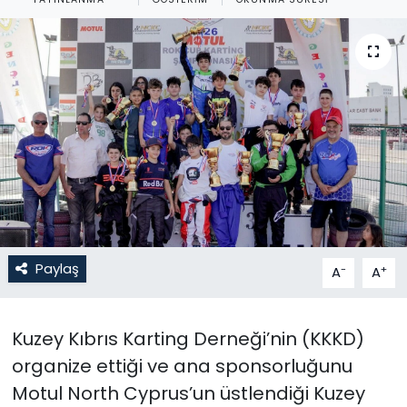
Gündem
KKTC
KKTC YEREL SEÇİM 2018
Kültür Sanat
Magazin
Moda
Paylaş
-
+
A
A
Nöbetçi Eczaneler
Kuzey Kıbrıs Karting Derneği’nin (KKKD)
Otomobil Dünyası
organize ettiği ve ana sponsorluğunu
Motul North Cyprus’un üstlendiği Kuzey
Politika