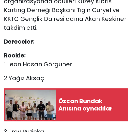
organizasyonda ödülleri Kuzey Kıbrıs
Karting Derneği Başkanı Tigin Güryel ve
KKTC Gençlik Dairesi adına Akan Keskiner
takdim etti.
Dereceler:
Rookie:
1.Leon Hasan Görgüner
2.Yağız Aksaç
Özcan Bundak
Anısına oynadılar
3.Troy Ruzicka