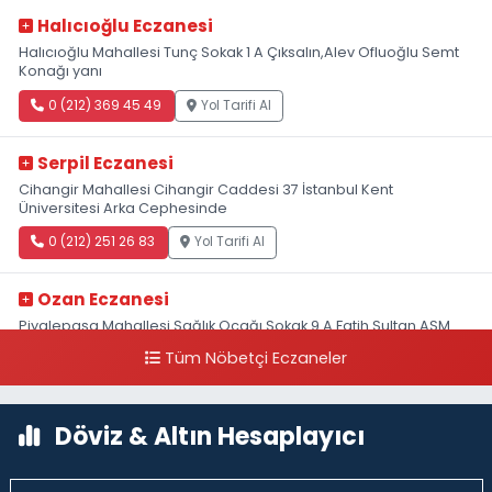
Halıcıoğlu Eczanesi
Halıcıoğlu Mahallesi Tunç Sokak 1 A Çıksalın,Alev Ofluoğlu Semt
Konağı yanı
0 (212) 369 45 49
Yol Tarifi Al
Serpil Eczanesi
Cihangir Mahallesi Cihangir Caddesi 37 İstanbul Kent
Üniversitesi Arka Cephesinde
0 (212) 251 26 83
Yol Tarifi Al
Ozan Eczanesi
Piyalepaşa Mahallesi Sağlık Ocağı Sokak 9 A Fatih Sultan ASM
Yanı
Tüm Nöbetçi Eczaneler
0 (212) 297 30 13
Yol Tarifi Al
Döviz & Altın Hesaplayıcı