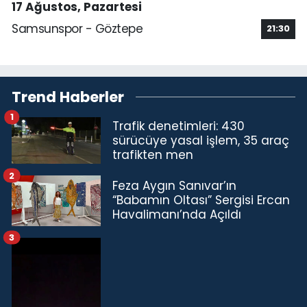
17 Ağustos, Pazartesi
Samsunspor - Göztepe
21:30
Trend Haberler
1
Trafik denetimleri: 430
sürücüye yasal işlem, 35 araç
trafikten men
2
Feza Aygın Sanıvar’ın
“Babamın Oltası” Sergisi Ercan
Havalimanı’nda Açıldı
3