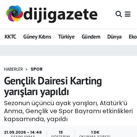
ADVERTORIAL
Hava Durumu
KKTC
Güney Kıbrıs
Türkiye
Gündem
Dünya
Ek
Dijigazete
Trafik Durumu
Dünya
Süper Lig Puan Durumu ve Fikstür
HABERLER
SPOR
Eğitim
Tüm Manşetler
Gençlik Dairesi Karting
Ekonomi
Son Dakika Haberleri
yarışları yapıldı
Foto Galeri
Haber Arşivi
Sezonun üçüncü ayak yarışları, Atatürk’ü
Anma, Gençlik ve Spor Bayramı etkinlikleri
GEZİ
kapsamında, yapıldı
Güncel
21.05.2026 - 14:46
13
1 DK
YAYINLANMA
GÖSTERIM
OKUNMA SÜRESI