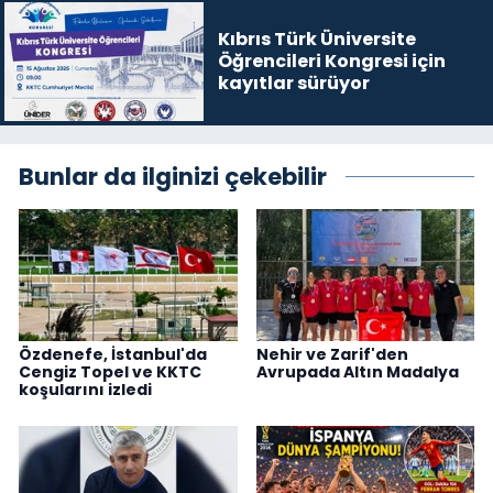
Kıbrıs Türk Üniversite
Öğrencileri Kongresi için
kayıtlar sürüyor
Bunlar da ilginizi çekebilir
Özdenefe, İstanbul'da
Nehir ve Zarif'den
Cengiz Topel ve KKTC
Avrupada Altın Madalya
koşularını izledi