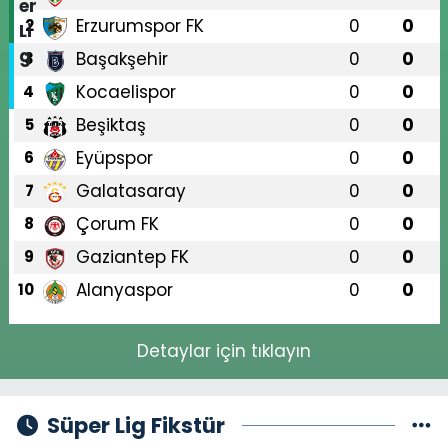
Erzurumspor FK
0
0
2
Başakşehir
0
0
3
Kocaelispor
0
0
4
Beşiktaş
0
0
5
Eyüpspor
0
0
6
Galatasaray
0
0
7
Çorum FK
0
0
8
Gaziantep FK
0
0
9
Alanyaspor
0
0
10
Detaylar için tıklayın
Süper Lig Fikstür