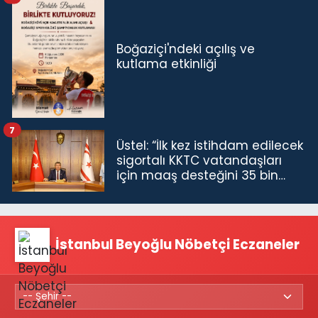
Boğaziçi'ndeki açılış ve
kutlama etkinliği
7
Üstel: “İlk kez istihdam edilecek
sigortalı KKTC vatandaşları
için maaş desteğini 35 bin
TL'ye çıkardık”
İstanbul Beyoğlu Nöbetçi Eczaneler