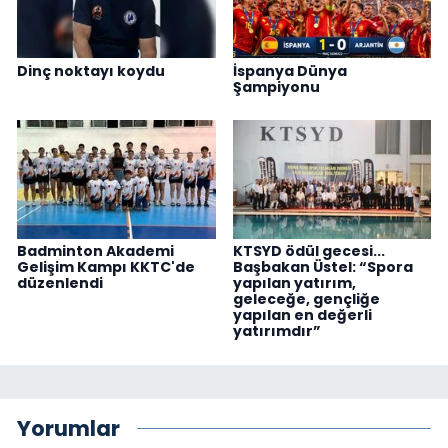
Dinç noktayı koydu
İspanya Dünya
Şampiyonu
Badminton Akademi
KTSYD ödül gecesi...
Gelişim Kampı KKTC'de
Başbakan Üstel: “Spora
düzenlendi
yapılan yatırım,
geleceğe, gençliğe
yapılan en değerli
yatırımdır”
Yorumlar