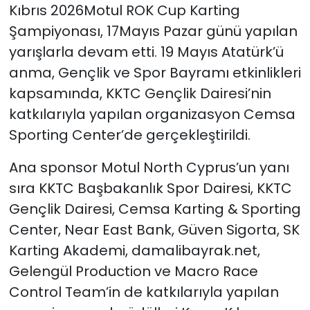
Kıbrıs 2026Motul ROK Cup Karting
Şampiyonası, 17Mayıs Pazar günü yapılan
SAĞLIK
yarışlarla devam etti. 19 Mayıs Atatürk’ü
Spor
anma, Gençlik ve Spor Bayramı etkinlikleri
kapsamında, KKTC Gençlik Dairesi’nin
Teknoloji
katkılarıyla yapılan organizasyon Cemsa
Sporting Center’de gerçekleştirildi.
TÜRKiYE
Ana sponsor Motul North Cyprus’un yanı
Video Galeri
sıra KKTC Başbakanlık Spor Dairesi, KKTC
Gençlik Dairesi, Cemsa Karting & Sporting
YAŞAM
Center, Near East Bank, Güven Sigorta, SK
Yazarlar
Karting Akademi, damalibayrak.net,
Gelengül Production ve Macro Race
Control Team’in de katkılarıyla yapılan