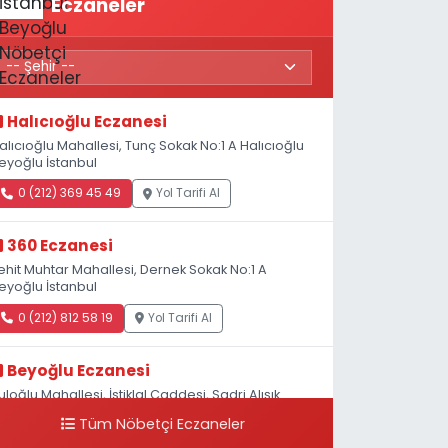
Eczaneler
Halıcıoğlu Eczanesi
alıcıoğlu Mahallesi, Tunç Sokak No:1 A Halıcıoğlu
eyoğlu İstanbul
0 (212) 369 45 49
Yol Tarifi Al
360 Eczanesi
ehit Muhtar Mahallesi, Dernek Sokak No:1 A
eyoğlu İstanbul
0 (212) 812 58 19
Yol Tarifi Al
Beyoğlu Eczanesi
uloğlu Mahallesi, İstiklal Caddesi, Sadri Alışık
okak No:4 Beyoğlu İstanbul
Tüm Nöbetçi Eczaneler
0 (212) 522 03 18
Yol Tarifi Al