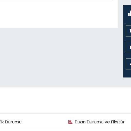
K
N
C
C
K
C
fik Durumu
Puan Durumu ve Fikstür
H