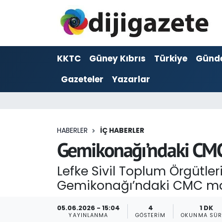
ADVERTORIAL
Hava Durumu
KKTC
Güney Kıbrıs
Türkiye
Günd
Dijigazete
Trafik Durumu
Gazeteler
Yazarlar
Dünya
Süper Lig Puan Durumu ve Fikstür
Eğitim
Tüm Manşetler
HABERLER
İÇ HABERLER
Ekonomi
Son Dakika Haberleri
Gemikonağı’ndaki CMC m
Foto Galeri
Haber Arşivi
Lefke Sivil Toplum Örgütle
Gemikonağı’ndaki CMC maden 
GEZİ
05.06.2026 - 15:04
4
1 DK
Güncel
YAYINLANMA
GÖSTERIM
OKUNMA SÜR