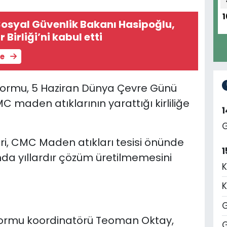
1
osyal Güvenlik Bakanı Hasipoğlu,
 Birliği’ni kabul etti
le
atformu, 5 Haziran Dünya Çevre Günü
maden atıklarının yarattığı kirliliğe
G
ri, CMC Maden atıkları tesisi önünde
1
nda yıllardır çözüm üretilmemesini
K
K
G
atformu koordinatörü Teoman Oktay,
G