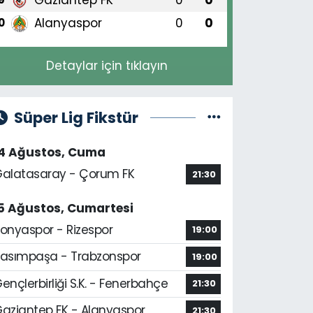
Alanyaspor
0
0
0
Detaylar için tıklayın
Süper Lig Fikstür
14 Ağustos, Cuma
alatasaray - Çorum FK
21:30
5 Ağustos, Cumartesi
onyaspor - Rizespor
19:00
asımpaşa - Trabzonspor
19:00
ençlerbirliği S.K. - Fenerbahçe
21:30
aziantep FK - Alanyaspor
21:30