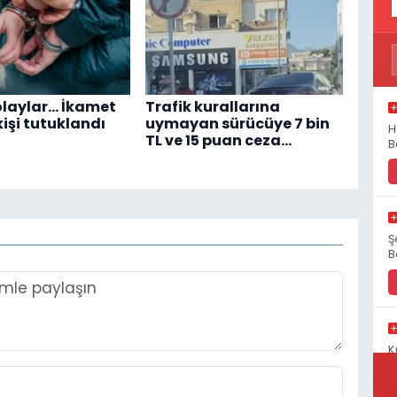
 olaylar… İkamet
Trafik kurallarına
 kişi tutuklandı
uymayan sürücüye 7 bin
H
TL ve 15 puan ceza…
B
Ş
B
K
S