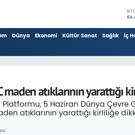
DO
47,
EU
55,
em
Dünya
Ekonomi
Kültür Sanat
Sağlık
İç H
STE
64,
GRA
651
BİS
13.
BIT
64.
aden atıklarının yarattığı kirl
ri Platformu, 5 Haziran Dünya Çevre
atıklarının yarattığı kirliliğe dikk
ESI