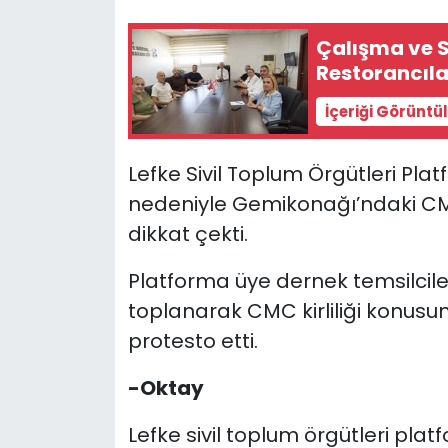
Çalışma ve S
SAĞLIK
Restorancılar
Spor
İçeriği Görüntü
Teknoloji
Lefke Sivil Toplum Örgütleri Pl
TÜRKiYE
nedeniyle Gemikonağı’ndaki CMC 
dikkat çekti.
Video Galeri
Platforma üye dernek temsilcile
YAŞAM
toplanarak CMC kirliliği konusu
protesto etti.
Yazarlar
-Oktay
Lefke sivil toplum örgütleri pl