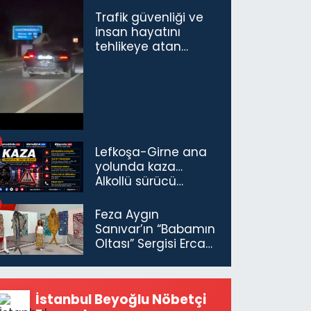
Trafik güvenliği ve
insan hayatını
tehlikeye atan
sürücü ve yolcuya
ceza...
Lefkoşa-Girne ana
yolunda kaza…
Alkollü sürücü
tutuklandı
Feza Aygın
Sanıvar’ın “Babamın
Oltası” Sergisi Ercan
Havalimanı’nda
Açıldı
İstanbul Beyoğlu Nöbetçi