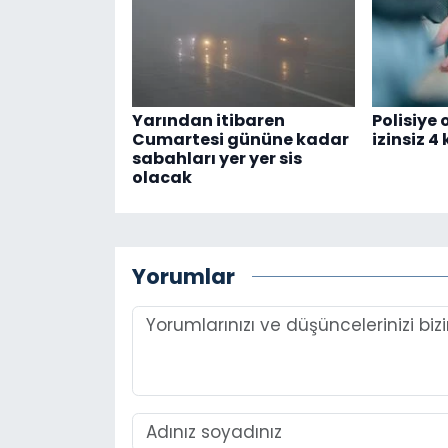
Yarından itibaren
Polisiye
Cumartesi gününe kadar
izinsiz 4
sabahları yer yer sis
olacak
Yorumlar