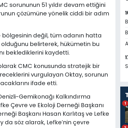
 sorununun 51 yıldır devam ettiğini
1
unun çözümüne yönelik ciddi bir adım
B
B
 bölgesinin değil, tüm adanın hatta
 olduğunu belirterek, hükümetin bu
A
 beklediklerini kaydetti.
1
 olarak CMC konusunda stratejik bir
S
üreceklerini vurgulayan Oktay, sorunun
caklarını ifade etti.
Denizli-Gemikonağı Kalkındırma
1
efke Çevre ve Ekoloji Derneği Başkanı
rneği Başkanı Hasan Karlıtaş ve Lefke
ay da söz alarak, Lefke’nin çevre
2