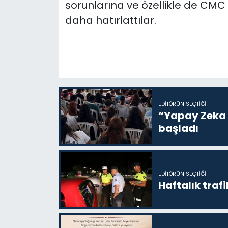
sorunlarına ve özellikle de CMC k
daha hatırlattılar.
EDITÖRÜN SEÇTIĞI
“Yapay Zeka i
başladı
EDITÖRÜN SEÇTIĞI
Haftalık trafi