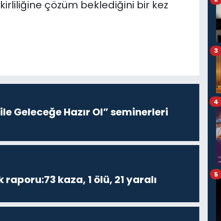
irliliğine çözüm beklediğini bir kez
3
4
le Geleceğe Hazır Ol” seminerleri
5
k raporu:73 kaza, 1 ölü, 21 yaralı