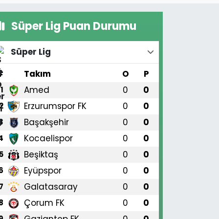
Süper Lig Puan Durumu
Süper Lig
#
Takım
O
P
Amed
0
0
1
Erzurumspor FK
0
0
2
Başakşehir
0
0
3
Kocaelispor
0
0
4
Beşiktaş
0
0
5
Eyüpspor
0
0
6
Galatasaray
0
0
7
Çorum FK
0
0
8
Gaziantep FK
0
0
9