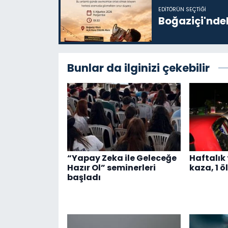
EDITÖRÜN SEÇTIĞI
Boğaziçi'ndek
Bunlar da ilginizi çekebilir
“Yapay Zeka ile Geleceğe
Haftalık 
Hazır Ol” seminerleri
kaza, 1 öl
başladı