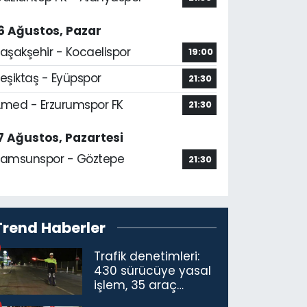
6 Ağustos, Pazar
aşakşehir - Kocaelispor
19:00
eşiktaş - Eyüpspor
21:30
med - Erzurumspor FK
21:30
7 Ağustos, Pazartesi
amsunspor - Göztepe
21:30
Trend Haberler
Trafik denetimleri:
430 sürücüye yasal
işlem, 35 araç
trafikten men