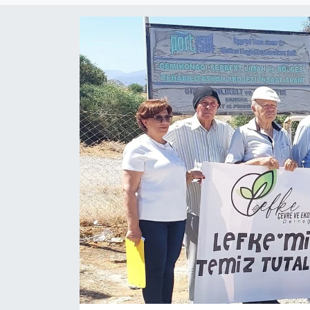
Gündem
KKTC
KKTC YEREL SEÇİM 2018
Kültür Sanat
Magazin
Moda
Nöbetçi Eczaneler
Otomobil Dünyası
Politika