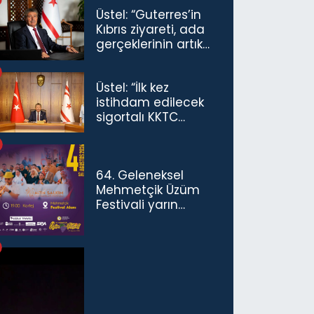
Üstel: “Guterres’in
Kıbrıs ziyareti, ada
gerçeklerinin artık
göz ardı
edilemeyeceğini
Üstel: “İlk kez
göstermiştir”
istihdam edilecek
sigortalı KKTC
vatandaşları için
maaş desteğini 35
bin TL'ye çıkardık”
64. Geleneksel
Mehmetçik Üzüm
Festivali yarın
başlıyor