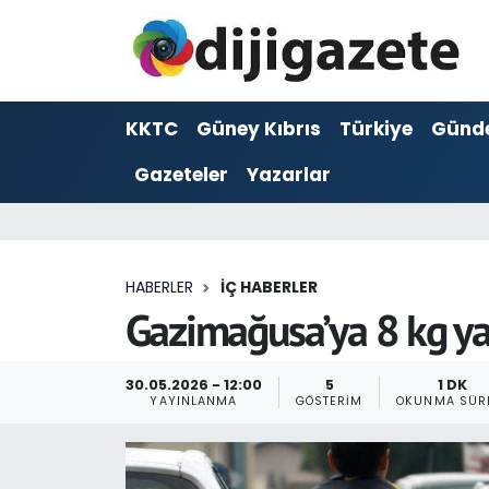
ADVERTORIAL
Hava Durumu
KKTC
Güney Kıbrıs
Türkiye
Günd
Dijigazete
Trafik Durumu
Gazeteler
Yazarlar
Dünya
Süper Lig Puan Durumu ve Fikstür
Eğitim
Tüm Manşetler
HABERLER
İÇ HABERLER
Ekonomi
Son Dakika Haberleri
Gazimağusa’ya 8 kg ya
Foto Galeri
Haber Arşivi
30.05.2026 - 12:00
5
1 DK
YAYINLANMA
GÖSTERIM
OKUNMA SÜR
GEZİ
Güncel