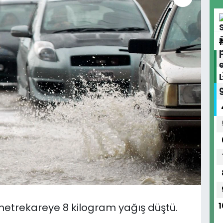
etrekareye 8 kilogram yağış düştü.
1