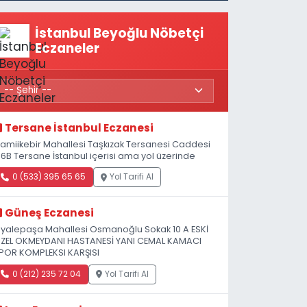
İstanbul Beyoğlu Nöbetçi
Eczaneler
Tersane İstanbul Eczanesi
amiikebir Mahallesi Taşkızak Tersanesi Caddesi
 6B Tersane İstanbul içerisi ama yol üzerinde
0 (533) 395 65 65
Yol Tarifi Al
Güneş Eczanesi
iyalepaşa Mahallesi Osmanoğlu Sokak 10 A ESKİ
ZEL OKMEYDANI HASTANESİ YANI CEMAL KAMACI
POR KOMPLEKSI KARŞISI
0 (212) 235 72 04
Yol Tarifi Al