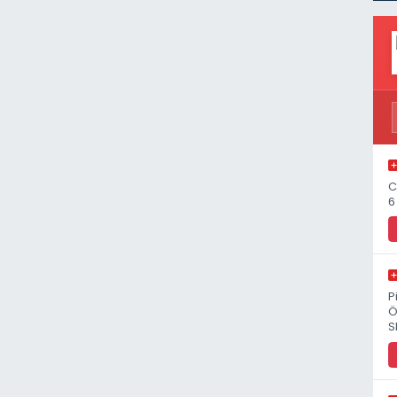
C
6
P
Ö
S