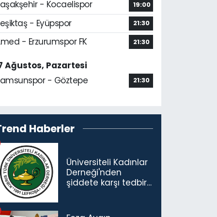
aşakşehir - Kocaelispor
19:00
eşiktaş - Eyüpspor
21:30
med - Erzurumspor FK
21:30
7 Ağustos, Pazartesi
amsunspor - Göztepe
21:30
Trend Haberler
Üniversiteli Kadınlar
Derneği'nden
şiddete karşı tedbir
çağrısı