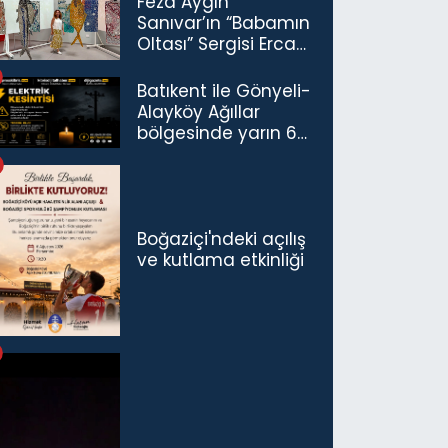
Feza Aygın
Sanıvar’ın “Babamın
Oltası” Sergisi Ercan
Havalimanı’nda
Açıldı
Batıkent ile Gönyeli-
Alayköy Ağıllar
bölgesinde yarın 6
saatlik elektrik
kesintisi…
Boğaziçi'ndeki açılış
ve kutlama etkinliği