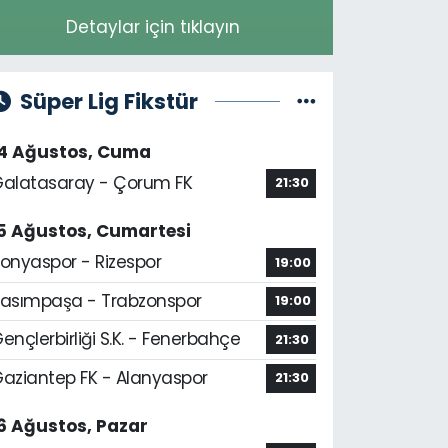
Detaylar için tıklayın
Süper Lig Fikstür
14 Ağustos, Cuma
alatasaray - Çorum FK
21:30
5 Ağustos, Cumartesi
onyaspor - Rizespor
19:00
asımpaşa - Trabzonspor
19:00
ençlerbirliği S.K. - Fenerbahçe
21:30
aziantep FK - Alanyaspor
21:30
6 Ağustos, Pazar