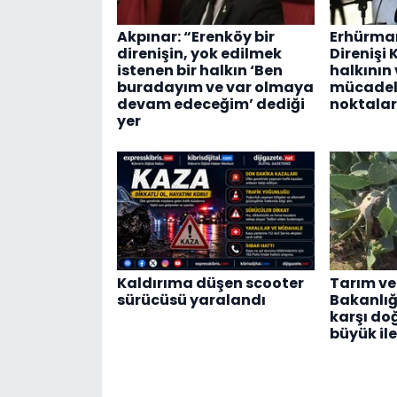
Akpınar: “Erenköy bir
Erhürman
direnişin, yok edilmek
Direnişi 
istenen bir halkın ‘Ben
halkının
buradayım ve var olmaya
mücadel
devam edeceğim’ dediği
noktalar
yer
Kaldırıma düşen scooter
Tarım ve
sürücüsü yaralandı
Bakanlığı
karşı do
büyük il