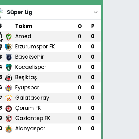
Süper Lig
#
Takım
O
P
Amed
0
0
1
Erzurumspor FK
0
0
2
Başakşehir
0
0
3
Kocaelispor
0
0
4
Beşiktaş
0
0
5
Eyüpspor
0
0
6
Galatasaray
0
0
7
Çorum FK
0
0
8
Gaziantep FK
0
0
9
Alanyaspor
0
0
0