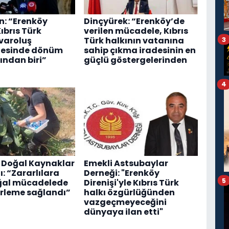
: “Erenköy
Dinçyürek: “Erenköy’de
Kıbrıs Türk
verilen mücadele, Kıbrıs
 varoluş
Türk halkının vatanına
3
esinde dönüm
sahip çıkma iradesinin en
ından biri”
güçlü göstergelerinden
4
 Doğal Kaynaklar
Emekli Astsubaylar
: “Zararlılara
Derneği: "Erenköy
5
ğal mücadelede
Direnişi'yle Kıbrıs Türk
erleme sağlandı”
halkı özgürlüğünden
vazgeçmeyeceğini
dünyaya ilan etti"