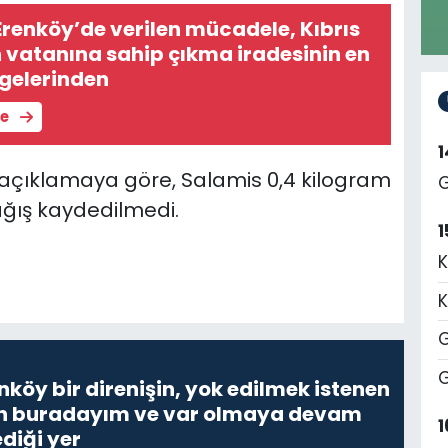
Erenköy’de verilen mücadele, Kıbrıs
n vatanına sahip çıkma iradesinin en
gelerinden
le
 açıklamaya göre, Salamis 0,4 kilogram
G
ağış kaydedilmedi.
1
K
K
G
G
nköy bir direnişin, yok edilmek istenen
Ben buradayım ve var olmaya devam
1
diği yer