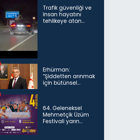
Trafik güvenliği ve
insan hayatını
tehlikeye atan
sürücü ve yolcuya
ceza...
Erhürman:
“Şiddetten arınmak
için bütünsel
politikaları
konuşmamız
gerekiyor”
64. Geleneksel
Mehmetçik Üzüm
Festivali yarın
başlıyor