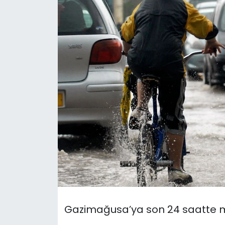
Gündem
KKTC
KKTC YEREL SEÇİM 2018
Kültür Sanat
Magazin
Moda
Nöbetçi Eczaneler
Otomobil Dünyası
Gazimağusa’ya son 24 saatte m
Politika