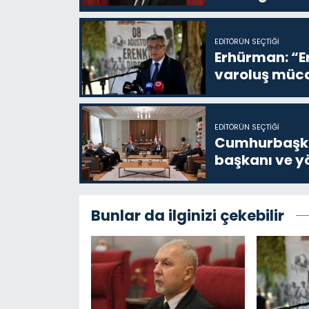
EDITÖRÜN SEÇTIĞI
Erhürman: “Er
varoluş müca
EDITÖRÜN SEÇTIĞI
Cumhurbaşkan
başkanı ve yö
Bunlar da ilginizi çekebilir