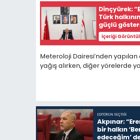
Dinçyürek: “
SAĞLIK
Türk halkını
güçlü göster
Spor
İçeriği Görüntü
Teknoloji
Meteroloji Dairesi’nden yapılan
TÜRKiYE
yağış alırken, diğer yörelerde y
Video Galeri
YAŞAM
Yazarlar
EDITÖRÜN SEÇTIĞI
Akpınar: “Ere
bir halkın ‘
edeceğim’ de