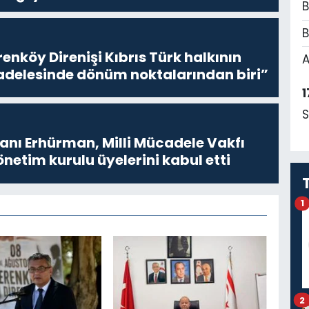
B
B
enköy Direnişi Kıbrıs Türk halkının
A
delesinde dönüm noktalarından biri”
1
S
ı Erhürman, Milli Mücadele Vakfı
netim kurulu üyelerini kabul etti
1
2