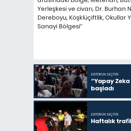
arasındaki bölge, Metehan, Batı
Yerleşkesi ve civarı, Dr. Burhan
Dereboyu, Köşklüçiftlik, Okullar 
Sanayi Bölgesi”
EDITÖRÜN SEÇTIĞI
“Yapay Zeka i
başladı
EDITÖRÜN SEÇTIĞI
Haftalık trafi