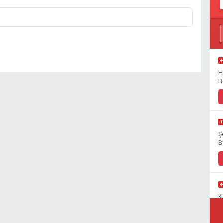
H
B
Ş
B
K
S