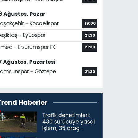
6 Ağustos, Pazar
aşakşehir - Kocaelispor
19:00
eşiktaş - Eyüpspor
21:30
med - Erzurumspor FK
21:30
7 Ağustos, Pazartesi
amsunspor - Göztepe
21:30
Trend Haberler
Trafik denetimleri:
430 sürücüye yasal
işlem, 35 araç
trafikten men