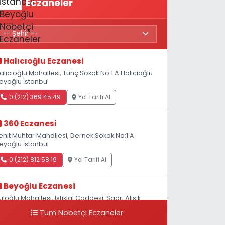
Eczaneler
Halıcıoğlu Eczanesi
alıcıoğlu Mahallesi, Tunç Sokak No:1 A Halıcıoğlu
eyoğlu İstanbul
0 (212) 369 45 49
Yol Tarifi Al
360 Eczanesi
ehit Muhtar Mahallesi, Dernek Sokak No:1 A
eyoğlu İstanbul
0 (212) 812 58 19
Yol Tarifi Al
Beyoğlu Eczanesi
uloğlu Mahallesi, İstiklal Caddesi, Sadri Alışık
okak No:4 Beyoğlu İstanbul
Tüm Nöbetçi Eczaneler
0 (212) 522 03 18
Yol Tarifi Al