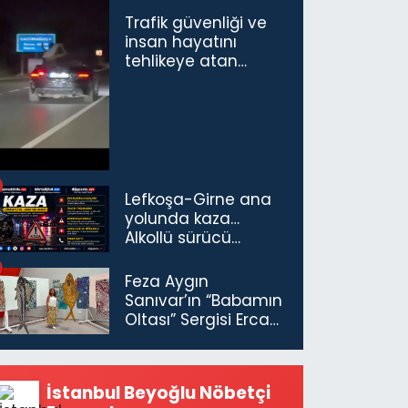
Trafik güvenliği ve
insan hayatını
tehlikeye atan
sürücü ve yolcuya
ceza...
Lefkoşa-Girne ana
yolunda kaza…
Alkollü sürücü
tutuklandı
Feza Aygın
Sanıvar’ın “Babamın
Oltası” Sergisi Ercan
Havalimanı’nda
Açıldı
İstanbul Beyoğlu Nöbetçi