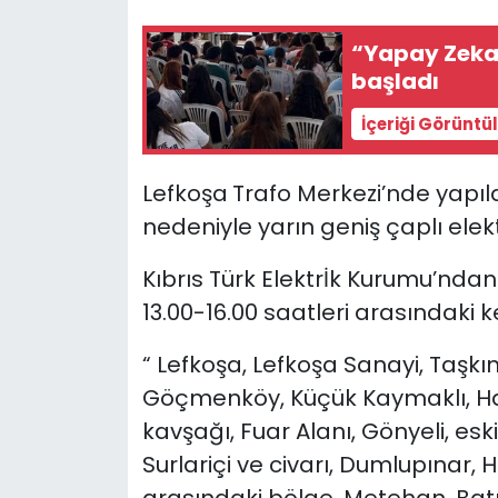
“Yapay Zeka 
SAĞLIK
başladı
Spor
İçeriği Görüntü
Teknoloji
Lefkoşa
Trafo Merkezi’nde yapıla
TÜRKiYE
nedeniyle yarın geniş çaplı elekt
Kıbrıs Türk Elektrİk Kurumu’nda
Video Galeri
13.00-16.00 saatleri arasındaki 
YAŞAM
“
Lefkoşa, Lefkoşa Sanayi, Taşkın
Yazarlar
Göçmenköy, Küçük Kaymaklı, Ham
kavşağı, Fuar Alanı, Gönyeli, esk
Surlariçi ve civarı, Dumlupınar,