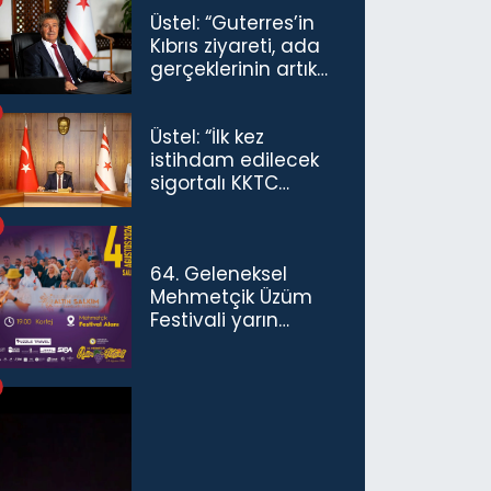
Üstel: “Guterres’in
Kıbrıs ziyareti, ada
gerçeklerinin artık
göz ardı
edilemeyeceğini
Üstel: “İlk kez
göstermiştir”
istihdam edilecek
sigortalı KKTC
vatandaşları için
maaş desteğini 35
bin TL'ye çıkardık”
64. Geleneksel
Mehmetçik Üzüm
Festivali yarın
başlıyor