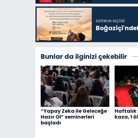
EDITÖRÜN SEÇTIĞI
Boğaziçi'ndek
Bunlar da ilginizi çekebilir
“Yapay Zeka ile Geleceğe
Haftalık 
Hazır Ol” seminerleri
kaza, 1 öl
başladı