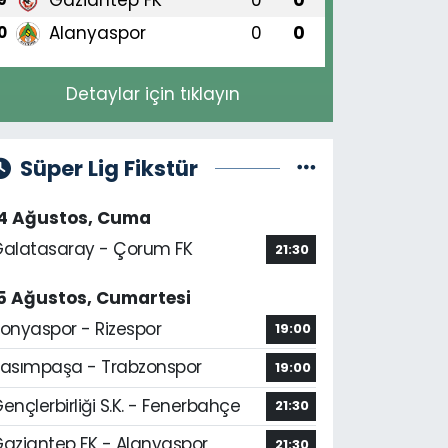
Alanyaspor
0
0
0
Detaylar için tıklayın
Süper Lig Fikstür
14 Ağustos, Cuma
alatasaray - Çorum FK
21:30
5 Ağustos, Cumartesi
onyaspor - Rizespor
19:00
asımpaşa - Trabzonspor
19:00
ençlerbirliği S.K. - Fenerbahçe
21:30
aziantep FK - Alanyaspor
21:30