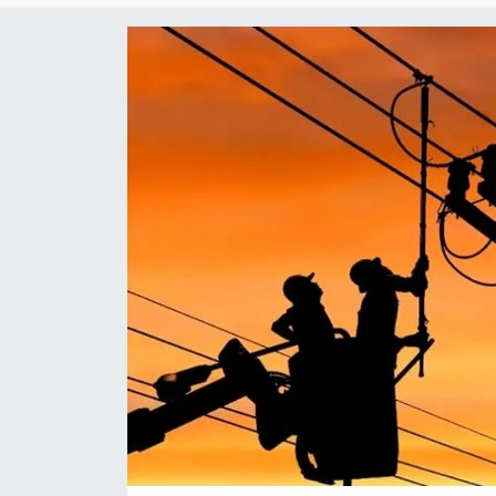
Gündem
KKTC
KKTC YEREL SEÇİM 2018
Kültür Sanat
Magazin
Moda
Nöbetçi Eczaneler
Otomobil Dünyası
Politika