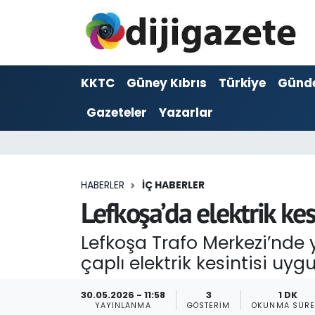
ADVERTORIAL
Hava Durumu
KKTC
Güney Kıbrıs
Türkiye
Günd
Dijigazete
Trafik Durumu
Gazeteler
Yazarlar
Dünya
Süper Lig Puan Durumu ve Fikstür
Eğitim
Tüm Manşetler
HABERLER
İÇ HABERLER
Ekonomi
Son Dakika Haberleri
Lefkoşa’da elektrik ke
Foto Galeri
Haber Arşivi
Lefkoşa Trafo Merkezi’nde y
çaplı elektrik kesintisi uy
GEZİ
30.05.2026 - 11:58
3
1 DK
Güncel
YAYINLANMA
GÖSTERIM
OKUNMA SÜRE