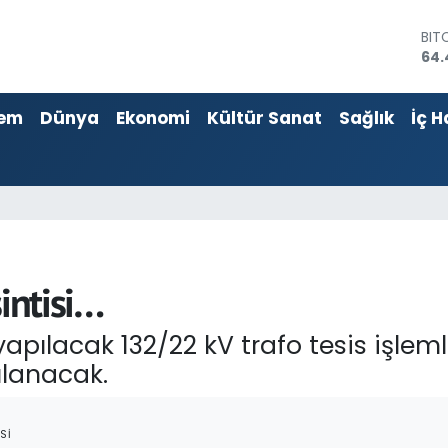
BIT
64.
DO
47,
EU
55,
em
Dünya
Ekonomi
Kültür Sanat
Sağlık
İç H
STE
64,
GRA
651
BİS
13.
sintisi…
apılacak 132/22 kV trafo tesis işleml
gulanacak.
SI