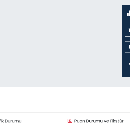
K
N
C
C
K
C
fik Durumu
Puan Durumu ve Fikstür
H