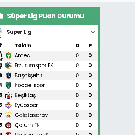
Süper Lig Puan Durumu
Süper Lig
#
Takım
O
P
Amed
0
0
1
Erzurumspor FK
0
0
2
Başakşehir
0
0
3
Kocaelispor
0
0
4
Beşiktaş
0
0
5
Eyüpspor
0
0
6
Galatasaray
0
0
7
Çorum FK
0
0
8
Gaziantep FK
0
0
9