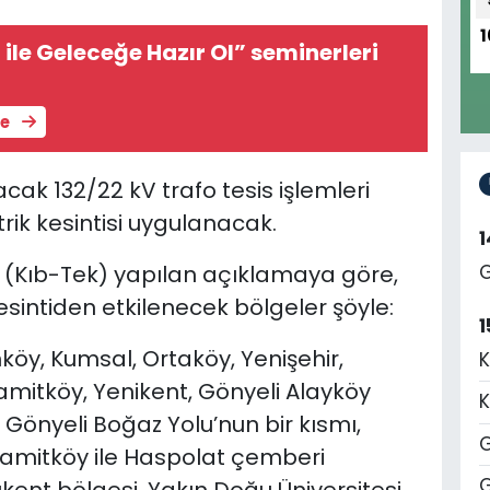
1
ile Geleceğe Hazır Ol” seminerleri
le
cak 132/22 kV trafo tesis işlemleri
rik kesintisi uygulanacak.
n (Kıb-Tek) yapılan açıklamaya göre,
G
kesintiden etkilenecek bölgeler şöyle:
1
köy, Kumsal, Ortaköy, Yenişehir,
K
itköy, Yenikent, Gönyeli Alayköy
K
i Gönyeli Boğaz Yolu’nun bir kısmı,
G
 Hamitköy ile Haspolat çemberi
G