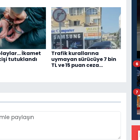
 olaylar… İkamet
Trafik kurallarına
 kişi tutuklandı
uymayan sürücüye 7 bin
6
TL ve 15 puan ceza…
7