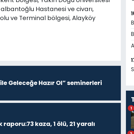
kent bölgesi, Yakın Doğu Üniversitesi
 Nalbantoğlu Hastanesi ve civarı,
1
Yolu ve Terminal bölgesi, Alayköy
B
B
A
1
S
le Geleceğe Hazır Ol” seminerleri
1
k raporu:73 kaza, 1 ölü, 21 yaralı
2