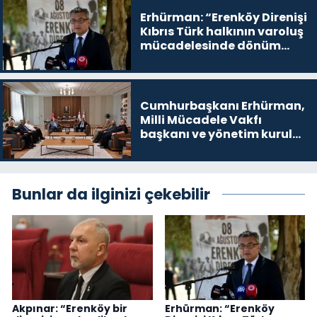
Erhürman: “Erenköy Direnişi
Kıbrıs Türk halkının varoluş
mücadelesinde dönüm
noktalarından biri”
Cumhurbaşkanı Erhürman,
Milli Mücadele Vakfı
başkanı ve yönetim kurulu
üyelerini kabul etti
Bunlar da ilginizi çekebilir
Akpınar: “Erenköy bir
Erhürman: “Erenköy