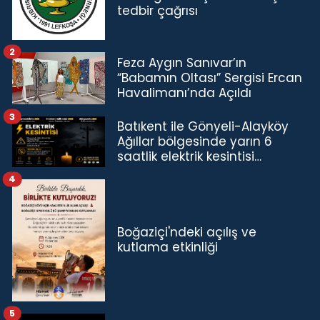
tedbir çağrısı
2
Feza Aygın Sanıvar’ın
“Babamın Oltası” Sergisi Ercan
Havalimanı’nda Açıldı
3
Batıkent ile Gönyeli-Alayköy
Ağıllar bölgesinde yarın 6
saatlik elektrik kesintisi…
4
Boğaziçi'ndeki açılış ve
kutlama etkinliği
5