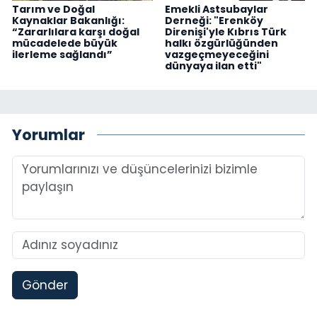
Tarım ve Doğal
Emekli Astsubaylar
Kaynaklar Bakanlığı:
Derneği: "Erenköy
“Zararlılara karşı doğal
Direnişi'yle Kıbrıs Türk
mücadelede büyük
halkı özgürlüğünden
ilerleme sağlandı”
vazgeçmeyeceğini
dünyaya ilan etti"
Yorumlar
Gönder