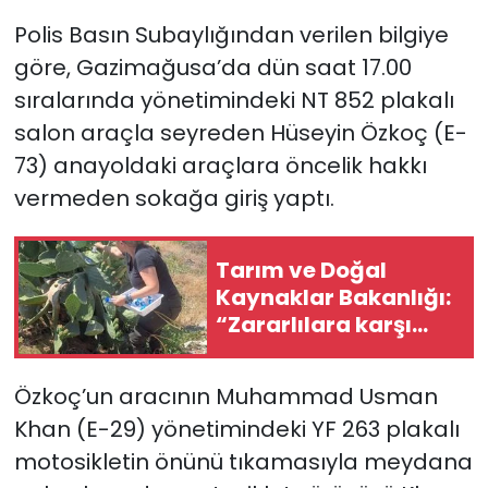
Polis Basın Subaylığından verilen bilgiye
SAĞLIK
göre, Gazimağusa’da dün saat 17.00
sıralarında yönetimindeki NT 852 plakalı
Spor
salon araçla seyreden Hüseyin Özkoç (E-
Teknoloji
73) anayoldaki araçlara öncelik hakkı
vermeden sokağa giriş yaptı.
TÜRKiYE
Tarım ve Doğal
Video Galeri
Kaynaklar Bakanlığı:
“Zararlılara karşı
YAŞAM
doğal mücadelede
büyük ilerleme
Yazarlar
Özkoç’un aracının Muhammad Usman
sağlandı”
Khan (E-29) yönetimindeki YF 263 plakalı
motosikletin önünü tıkamasıyla meydana