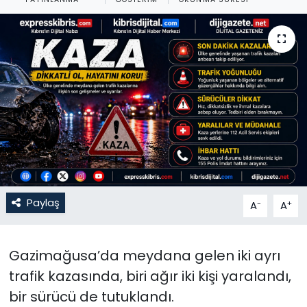
Gündem
KKTC
KKTC YEREL SEÇİM 2018
Kültür Sanat
Magazin
Moda
Paylaş
-
+
A
A
Nöbetçi Eczaneler
Gazimağusa’da meydana gelen iki ayrı
Otomobil Dünyası
trafik kazasında, biri ağır iki kişi yaralandı,
bir sürücü de tutuklandı.
Politika