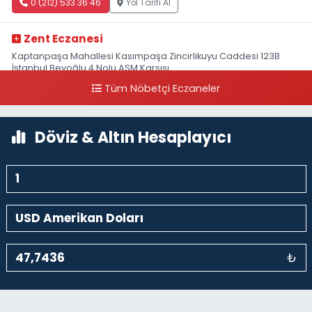
0 (212) 533 36 46
Yol Tarifi Al
Zent Eczanesi
Kaptanpaşa Mahallesi Kasımpaşa Zincirlikuyu Caddesi 123B
İstanbul Beyoğlu 4 Nolu ASM Karşısı
Tüm Nöbetçi Eczaneler
0 (212) 297 96 92
Yol Tarifi Al
Döviz & Altın Hesaplayıcı
₺