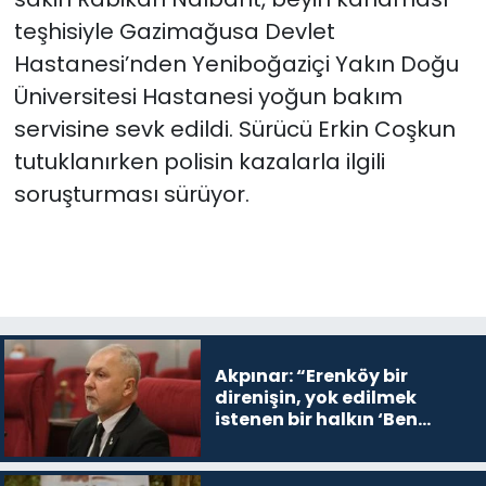
teşhisiyle Gazimağusa Devlet
Hastanesi’nden Yeniboğaziçi Yakın Doğu
Üniversitesi Hastanesi yoğun bakım
servisine sevk edildi. Sürücü Erkin Coşkun
tutuklanırken polisin kazalarla ilgili
soruşturması sürüyor.
Akpınar: “Erenköy bir
direnişin, yok edilmek
istenen bir halkın ‘Ben
buradayım ve var olmaya
devam edeceğim’ dediği
yer