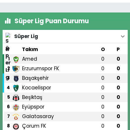
Süper Lig Puan Durumu
Süper Lig
#
Takım
O
P
Amed
0
0
1
Erzurumspor FK
0
0
2
Başakşehir
0
0
3
Kocaelispor
0
0
4
Beşiktaş
0
0
5
Eyüpspor
0
0
6
Galatasaray
0
0
7
Çorum FK
0
0
8