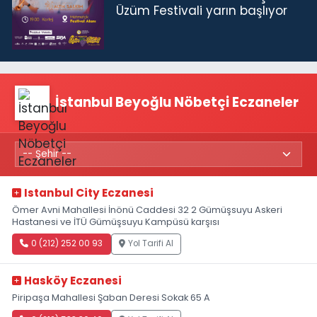
Üzüm Festivali yarın başlıyor
İstanbul Beyoğlu Nöbetçi Eczaneler
Istanbul City Eczanesi
Ömer Avni Mahallesi İnönü Caddesi 32 2 Gümüşsuyu Askeri
Hastanesi ve İTÜ Gümüşsuyu Kampüsü karşısı
0 (212) 252 00 93
Yol Tarifi Al
Hasköy Eczanesi
Piripaşa Mahallesi Şaban Deresi Sokak 65 A