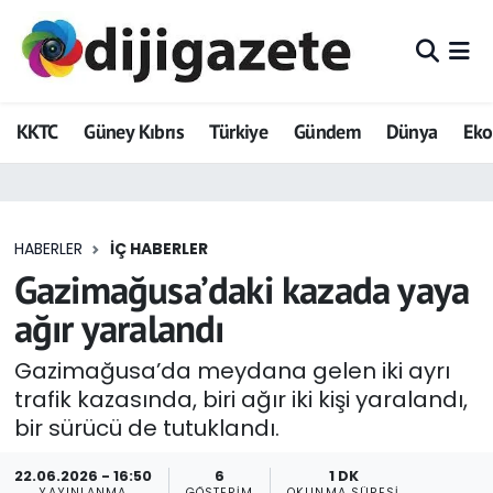
ADVERTORIAL
Hava Durumu
KKTC
Güney Kıbrıs
Türkiye
Gündem
Dünya
Ek
Dijigazete
Trafik Durumu
Dünya
Süper Lig Puan Durumu ve Fikstür
HABERLER
İÇ HABERLER
Eğitim
Tüm Manşetler
Gazimağusa’daki kazada yaya
Ekonomi
Son Dakika Haberleri
ağır yaralandı
Foto Galeri
Haber Arşivi
Gazimağusa’da meydana gelen iki ayrı
trafik kazasında, biri ağır iki kişi yaralandı,
GEZİ
bir sürücü de tutuklandı.
Güncel
22.06.2026 - 16:50
6
1 DK
YAYINLANMA
GÖSTERIM
OKUNMA SÜRESI