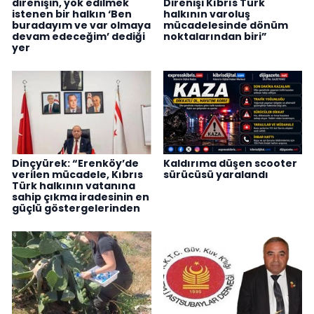
direnişin, yok edilmek
Direnişi Kıbrıs Türk
istenen bir halkın ‘Ben
halkının varoluş
buradayım ve var olmaya
mücadelesinde dönüm
devam edeceğim’ dediği
noktalarından biri”
yer
Dinçyürek: “Erenköy’de
Kaldırıma düşen scooter
verilen mücadele, Kıbrıs
sürücüsü yaralandı
Türk halkının vatanına
sahip çıkma iradesinin en
güçlü göstergelerinden