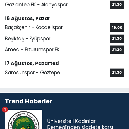
Gaziantep FK - Alanyaspor
21:30
16 Ağustos, Pazar
Başakşehir - Kocaelispor
19:00
Beşiktaş - Eyüpspor
21:30
Amed - Erzurumspor FK
21:30
17 Ağustos, Pazartesi
Samsunspor - Göztepe
21:30
Trend Haberler
1
Üniversiteli Kadınlar
Derneği'nden şiddete karşı