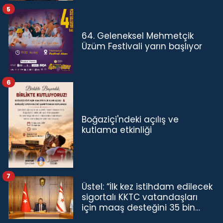
5
64. Geleneksel Mehmetçik
Üzüm Festivali yarın başlıyor
6
Boğaziçi'ndeki açılış ve
kutlama etkinliği
7
Üstel: “İlk kez istihdam edilecek
sigortalı KKTC vatandaşları
için maaş desteğini 35 bin
TL'ye çıkardık”