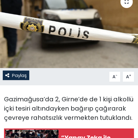
Gündem
KKTC
KKTC YEREL SEÇİM 2018
Kültür Sanat
Magazin
Paylaş
-
+
A
A
Moda
Gazimağusa’da 2, Girne’de de 1 kişi alkollü
Nöbetçi Eczaneler
içki tesiri altındayken bağırıp çağırarak
çevreye rahatsızlık vermekten tutuklandı.
Otomobil Dünyası
Politika
“Yapay Zeka ile