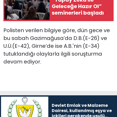
Geleceğe Hazır Ol”
SAĞLIK
seminerleri başladı
Spor
Polisten verilen bilgiye göre, dün gece ve
bu sabah Gazimağusa’da D.B.(E-26) ve
Teknoloji
U.Ü.(E-42), Girne’de ise A.B.'nin (E-34)
TÜRKiYE
tutuklandığı olaylarla ilgili soruşturma
devam ediyor.
Video Galeri
YAŞAM
Yazarlar
Devlet Emlak ve Malzeme
Dairesi, kullanılmış eşya ve
içkileri perakende usulü