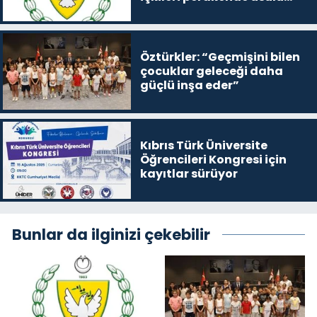
satışa çıkaracak
Öztürkler: “Geçmişini bilen
çocuklar geleceği daha
güçlü inşa eder”
Kıbrıs Türk Üniversite
Öğrencileri Kongresi için
kayıtlar sürüyor
Bunlar da ilginizi çekebilir