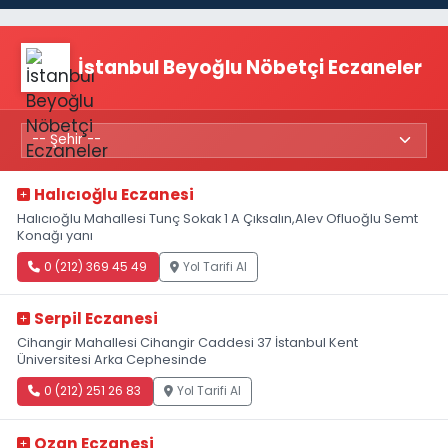
İstanbul Beyoğlu Nöbetçi Eczaneler
Halıcıoğlu Eczanesi
Halıcıoğlu Mahallesi Tunç Sokak 1 A Çıksalın,Alev Ofluoğlu Semt
Konağı yanı
0 (212) 369 45 49
Yol Tarifi Al
Serpil Eczanesi
Cihangir Mahallesi Cihangir Caddesi 37 İstanbul Kent
Üniversitesi Arka Cephesinde
0 (212) 251 26 83
Yol Tarifi Al
Ozan Eczanesi