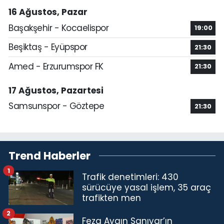
16 Ağustos, Pazar
Başakşehir - Kocaelispor
19:00
Beşiktaş - Eyüpspor
21:30
Amed - Erzurumspor FK
21:30
17 Ağustos, Pazartesi
Samsunspor - Göztepe
21:30
Trend Haberler
1
Trafik denetimleri: 430
sürücüye yasal işlem, 35 araç
trafikten men
2
Feza Aygın Sanıvar’ın