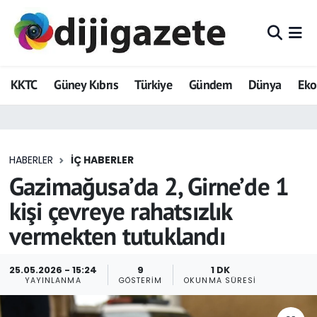
ADVERTORIAL
Hava Durumu
KKTC
Güney Kıbrıs
Türkiye
Gündem
Dünya
Ek
Dijigazete
Trafik Durumu
Dünya
Süper Lig Puan Durumu ve Fikstür
HABERLER
İÇ HABERLER
Eğitim
Tüm Manşetler
Gazimağusa’da 2, Girne’de 1
Ekonomi
Son Dakika Haberleri
kişi çevreye rahatsızlık
vermekten tutuklandı
Foto Galeri
Haber Arşivi
GEZİ
25.05.2026 - 15:24
9
1 DK
YAYINLANMA
GÖSTERIM
OKUNMA SÜRESI
Güncel