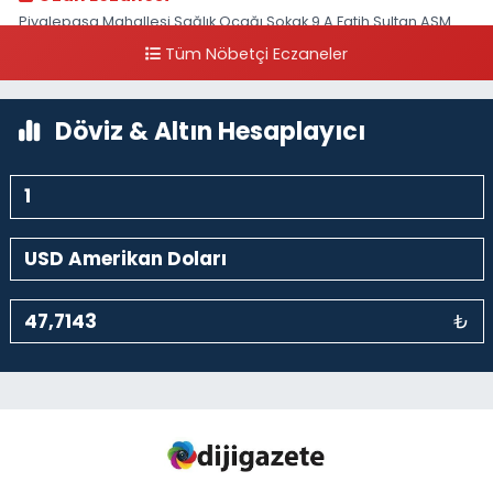
Piyalepaşa Mahallesi Sağlık Ocağı Sokak 9 A Fatih Sultan ASM
Yanı
Tüm Nöbetçi Eczaneler
0 (212) 297 30 13
Yol Tarifi Al
Döviz & Altın Hesaplayıcı
₺