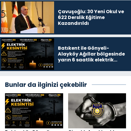
Çavuşoğlu: 30 Yeni Okul ve
622 Derslik Eğitime
Kazandırıldı
Batıkent ile Gönyeli-
Alayköy Ağıllar bölgesinde
yarın 6 saatlik elektrik
kesintisi…
Bunlar da ilginizi çekebilir