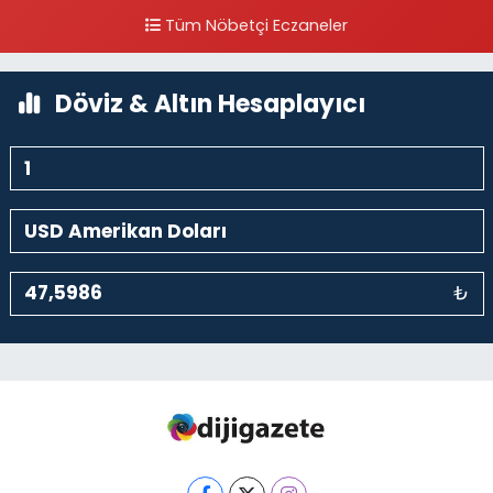
Yanı
Tüm Nöbetçi Eczaneler
0 (212) 297 30 13
Yol Tarifi Al
Döviz & Altın Hesaplayıcı
₺