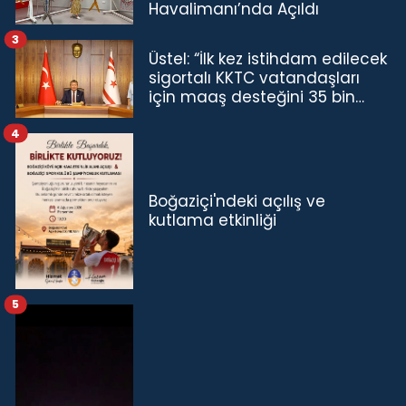
Havalimanı’nda Açıldı
3
Üstel: “İlk kez istihdam edilecek
sigortalı KKTC vatandaşları
için maaş desteğini 35 bin
TL'ye çıkardık”
4
Boğaziçi'ndeki açılış ve
kutlama etkinliği
5