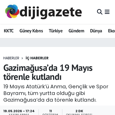
ADVERTORIAL
Hava Durumu
KKTC
Güney Kıbrıs
Türkiye
Gündem
Dünya
Ek
Dijigazete
Trafik Durumu
Dünya
Süper Lig Puan Durumu ve Fikstür
HABERLER
İÇ HABERLER
Eğitim
Tüm Manşetler
Gazimağusa’da 19 Mayıs
Ekonomi
Son Dakika Haberleri
törenle kutlandı
Foto Galeri
Haber Arşivi
19 Mayıs Atatürk’ü Anma, Gençlik ve Spor
Bayramı, tüm yurtta olduğu gibi
GEZİ
Gazimağusa’da da törenle kutlandı.
Güncel
19.05.2026 - 17:24
11
2 DK
YAYINLANMA
GÖSTERIM
OKUNMA SÜRESI