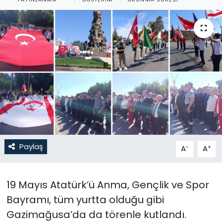
Gündem
KKTC
KKTC YEREL SEÇİM 2018
Kültür Sanat
Magazin
Moda
Paylaş
-
+
A
A
Nöbetçi Eczaneler
19 Mayıs Atatürk’ü Anma, Gençlik ve Spor
Otomobil Dünyası
Bayramı, tüm yurtta olduğu gibi
Gazimağusa’da da törenle kutlandı.
Politika