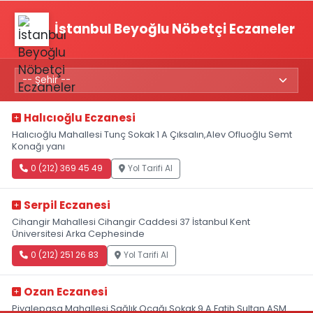
İstanbul Beyoğlu Nöbetçi Eczaneler
Halıcıoğlu Eczanesi
Halıcıoğlu Mahallesi Tunç Sokak 1 A Çıksalın,Alev Ofluoğlu Semt
Konağı yanı
0 (212) 369 45 49
Yol Tarifi Al
Serpil Eczanesi
Cihangir Mahallesi Cihangir Caddesi 37 İstanbul Kent
Üniversitesi Arka Cephesinde
0 (212) 251 26 83
Yol Tarifi Al
Ozan Eczanesi
Piyalepaşa Mahallesi Sağlık Ocağı Sokak 9 A Fatih Sultan ASM