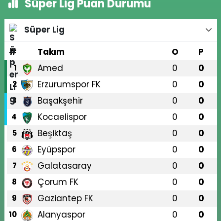
Süper Lig Puan Durumu
Süper Lig
#
Takım
O
P
Amed
0
0
1
Erzurumspor FK
0
0
2
Başakşehir
0
0
3
Kocaelispor
0
0
4
Beşiktaş
0
0
5
Eyüpspor
0
0
6
Galatasaray
0
0
7
Çorum FK
0
0
8
Gaziantep FK
0
0
9
Alanyaspor
0
0
10