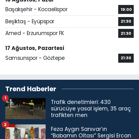
Başakşehir - Kocaelispor
19:00
Beşiktaş - Eyüpspor
21:30
Amed - Erzurumspor FK
21:30
17 Ağustos, Pazartesi
Samsunspor - Göztepe
21:30
Trend Haberler
1
Trafik denetimleri: 430
sürücüye yasal işlem, 35 araç
trafikten men
2
Feza Aygın Sanıvar’ın
“Babamın Oltası” Sergisi Ercan