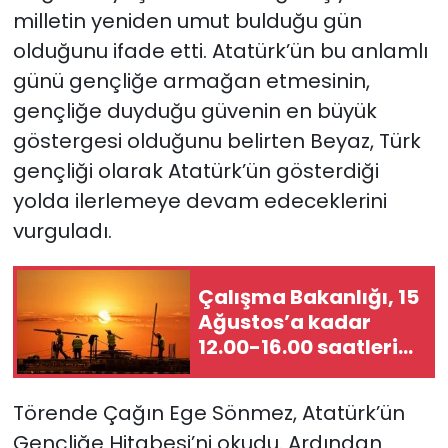
milletin yeniden umut bulduğu gün
olduğunu ifade etti. Atatürk’ün bu anlamlı
günü gençliğe armağan etmesinin,
gençliğe duyduğu güvenin en büyük
göstergesi olduğunu belirten Beyaz, Türk
gençliği olarak Atatürk’ün gösterdiği
yolda ilerlemeye devam edeceklerini
vurguladı.
Çalışma Bakanlığı, 15
Ağustos’a kadar
12.00-16.00 saatleri
arasında güneş
altında çalışmayı
Törende Çağın Ege Sönmez, Atatürk’ün
yasakladı
Gençliğe Hitabesi’ni okudu. Ardından