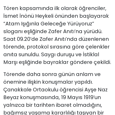
Tören kapsamında ilk olarak öğrenciler,
SAĞLIK
İsmet İnönü Heykeli önünden başlayarak
“Atam Işığınla Geleceğe Yürüyoruz”
Spor
sloganı eşliğinde Zafer Anıtı’na yürüdü.
Teknoloji
Saat 09.20’de Zafer Anıtı’nda düzenlenen
törende, protokol sırasına göre çelenkler
TÜRKiYE
anıta sunuldu. Saygı duruşu ve İstiklal
Marşı eşliğinde bayraklar göndere çekildi.
Video Galeri
Törende daha sonra günün anlam ve
YAŞAM
önemine ilişkin konuşmalar yapıldı.
Çanakkale Ortaokulu öğrencisi Ayşe Naz
Yazarlar
Beyaz konuşmasında, 19 Mayıs 1919’un
yalnızca bir tarihten ibaret olmadığını,
bağımsız yaşama kararlılığı taşıyan bir