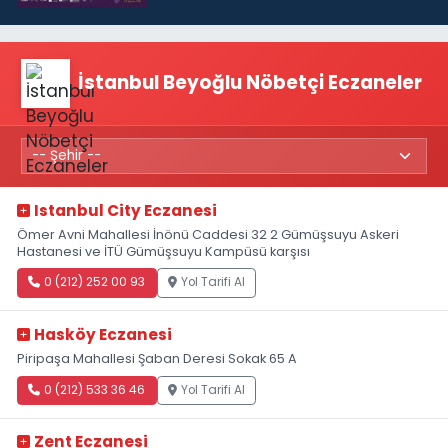
İstanbul Beyoğlu Nöbetçi Eczaneler
Istanbul City Eczanesi
Ömer Avni Mahallesi İnönü Caddesi 32 2 Gümüşsuyu Askeri
Hastanesi ve İTÜ Gümüşsuyu Kampüsü karşısı
0 (212) 252 00 93
Yol Tarifi Al
Hasköy Eczanesi
Piripaşa Mahallesi Şaban Deresi Sokak 65 A
0 (212) 533 36 46
Yol Tarifi Al
Zent Eczanesi