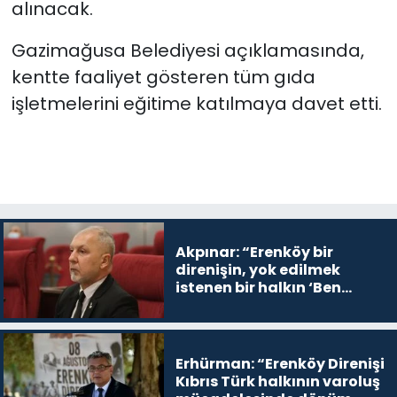
alınacak.
Gazimağusa Belediyesi açıklamasında,
kentte faaliyet gösteren tüm gıda
işletmelerini eğitime katılmaya davet etti.
Akpınar: “Erenköy bir
direnişin, yok edilmek
istenen bir halkın ‘Ben
buradayım ve var olmaya
devam edeceğim’ dediği
yer
Erhürman: “Erenköy Direnişi
Kıbrıs Türk halkının varoluş