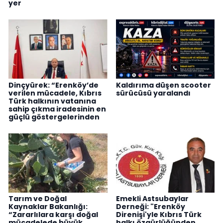
yer
Dinçyürek: “Erenköy’de
Kaldırıma düşen scooter
verilen mücadele, Kıbrıs
sürücüsü yaralandı
Türk halkının vatanına
sahip çıkma iradesinin en
güçlü göstergelerinden
Tarım ve Doğal
Emekli Astsubaylar
Kaynaklar Bakanlığı:
Derneği: "Erenköy
“Zararlılara karşı doğal
Direnişi'yle Kıbrıs Türk
mücadelede büyük
halkı özgürlüğünden