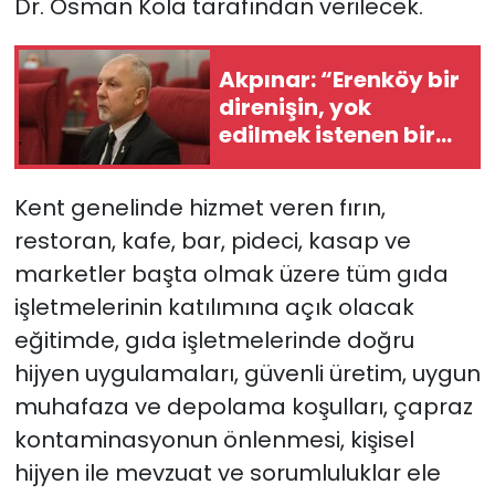
Dr. Osman Kola tarafından verilecek.
Akpınar: “Erenköy bir
direnişin, yok
edilmek istenen bir
halkın ‘Ben
buradayım ve var
Kent genelinde hizmet veren fırın,
olmaya devam
restoran, kafe, bar, pideci, kasap ve
edeceğim’ dediği yer
marketler başta olmak üzere tüm gıda
işletmelerinin katılımına açık olacak
eğitimde, gıda işletmelerinde doğru
hijyen uygulamaları, güvenli üretim, uygun
muhafaza ve depolama koşulları, çapraz
kontaminasyonun önlenmesi, kişisel
hijyen ile mevzuat ve sorumluluklar ele