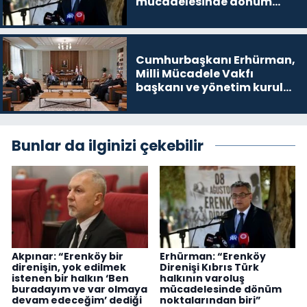
mücadelesinde dönüm
noktalarından biri”
Cumhurbaşkanı Erhürman,
Milli Mücadele Vakfı
başkanı ve yönetim kurulu
üyelerini kabul etti
Bunlar da ilginizi çekebilir
Akpınar: “Erenköy bir
Erhürman: “Erenköy
direnişin, yok edilmek
Direnişi Kıbrıs Türk
istenen bir halkın ‘Ben
halkının varoluş
buradayım ve var olmaya
mücadelesinde dönüm
devam edeceğim’ dediği
noktalarından biri”