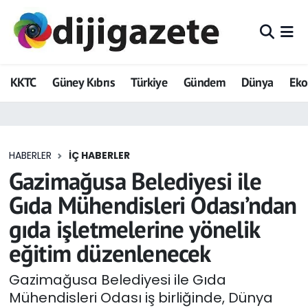
ADVERTORIAL
Hava Durumu
KKTC
Güney Kıbrıs
Türkiye
Gündem
Dünya
Ek
Dijigazete
Trafik Durumu
Dünya
Süper Lig Puan Durumu ve Fikstür
HABERLER
İÇ HABERLER
Eğitim
Tüm Manşetler
Gazimağusa Belediyesi ile
Ekonomi
Son Dakika Haberleri
Gıda Mühendisleri Odası’ndan
gıda işletmelerine yönelik
Foto Galeri
Haber Arşivi
eğitim düzenlenecek
GEZİ
Gazimağusa Belediyesi ile Gıda
Mühendisleri Odası iş birliğinde, Dünya
Güncel