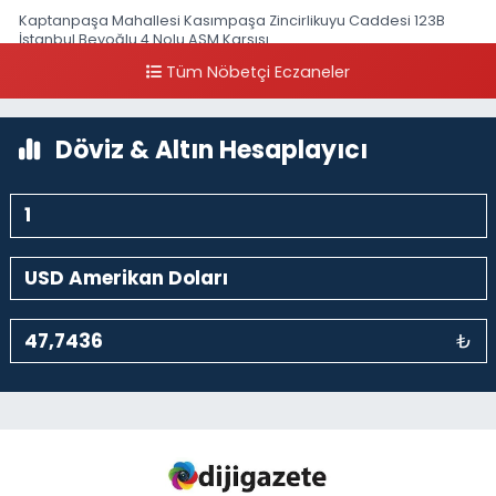
Kaptanpaşa Mahallesi Kasımpaşa Zincirlikuyu Caddesi 123B
İstanbul Beyoğlu 4 Nolu ASM Karşısı
Tüm Nöbetçi Eczaneler
0 (212) 297 96 92
Yol Tarifi Al
Döviz & Altın Hesaplayıcı
₺