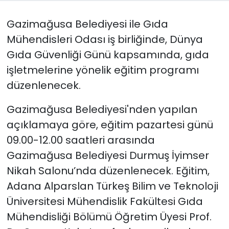
Gazimağusa Belediyesi ile Gıda
SAĞLIK
Mühendisleri Odası iş birliğinde, Dünya
Spor
Gıda Güvenliği Günü kapsamında, gıda
işletmelerine yönelik eğitim programı
Teknoloji
düzenlenecek.
TÜRKiYE
Gazimağusa Belediyesi'nden yapılan
açıklamaya göre, eğitim pazartesi günü
Video Galeri
09.00-12.00 saatleri arasında
YAŞAM
Gazimağusa Belediyesi Durmuş İyimser
Nikah Salonu’nda düzenlenecek. Eğitim,
Yazarlar
Adana Alparslan Türkeş Bilim ve Teknoloji
Üniversitesi Mühendislik Fakültesi Gıda
Mühendisliği Bölümü Öğretim Üyesi Prof.