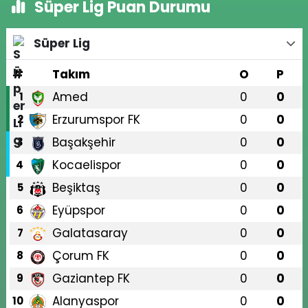
Süper Lig Puan Durumu
Süper Lig
#
Takım
O
P
Amed
0
0
1
Erzurumspor FK
0
0
2
Başakşehir
0
0
3
Kocaelispor
0
0
4
Beşiktaş
0
0
5
Eyüpspor
0
0
6
Galatasaray
0
0
7
Çorum FK
0
0
8
Gaziantep FK
0
0
9
Alanyaspor
0
0
10