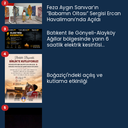
2
Feza Aygın Sanıvar’ın
“Babamın Oltası” Sergisi Ercan
Havalimanı’nda Açıldı
3
Batıkent ile Gönyeli-Alayköy
Ağıllar bölgesinde yarın 6
saatlik elektrik kesintisi…
4
Boğaziçi'ndeki açılış ve
kutlama etkinliği
5