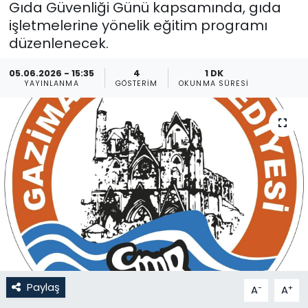
Gıda Güvenliği Günü kapsamında, gıda
işletmelerine yönelik eğitim programı
Gündem
düzenlenecek.
KKTC
05.06.2026 - 15:35
4
1 DK
YAYINLANMA
GÖSTERIM
OKUNMA SÜRESI
KKTC YEREL SEÇİM 2018
Kültür Sanat
Magazin
Moda
Nöbetçi Eczaneler
Otomobil Dünyası
Paylaş
-
+
A
A
Politika