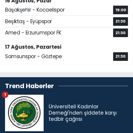
16 Ağustos, Pazar
Başakşehir - Kocaelispor
19:00
Beşiktaş - Eyüpspor
21:30
Amed - Erzurumspor FK
21:30
17 Ağustos, Pazartesi
Samsunspor - Göztepe
21:30
Trend Haberler
1
Üniversiteli Kadınlar
Derneği'nden şiddete karşı
tedbir çağrısı