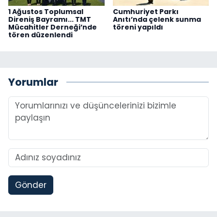
1 Ağustos Toplumsal
Cumhuriyet Parkı
Direniş Bayramı... TMT
Anıtı’nda çelenk sunma
Mücahitler Derneği’nde
töreni yapıldı
tören düzenlendi
Yorumlar
Gönder