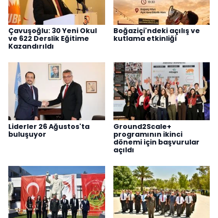
Çavuşoğlu: 30 Yeni Okul
Boğaziçi'ndeki açılış ve
ve 622 Derslik Eğitime
kutlama etkinliği
Kazandırıldı
Liderler 26 Ağustos'ta
Ground2Scale+
buluşuyor
programının ikinci
dönemi için başvurular
açıldı