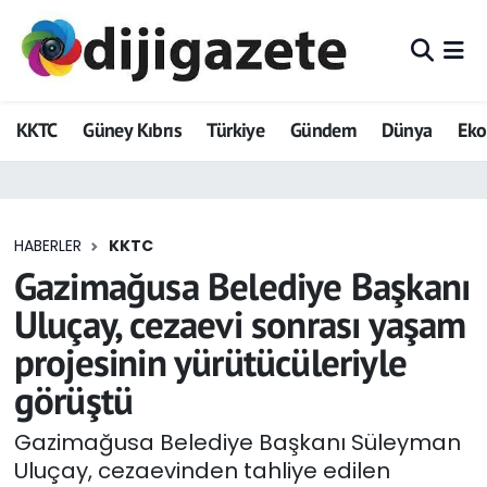
ADVERTORIAL
Hava Durumu
KKTC
Güney Kıbrıs
Türkiye
Gündem
Dünya
Ek
Dijigazete
Trafik Durumu
Dünya
Süper Lig Puan Durumu ve Fikstür
HABERLER
KKTC
Eğitim
Tüm Manşetler
Gazimağusa Belediye Başkanı
Ekonomi
Son Dakika Haberleri
Uluçay, cezaevi sonrası yaşam
projesinin yürütücüleriyle
Foto Galeri
Haber Arşivi
görüştü
GEZİ
Gazimağusa Belediye Başkanı Süleyman
Uluçay, cezaevinden tahliye edilen
Güncel