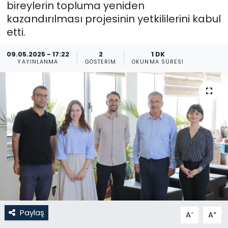
bireylerin topluma yeniden
kazandırılması projesinin yetkililerini kabul
Gündem
etti.
KKTC
09.05.2025 - 17:22
2
1 DK
YAYINLANMA
GÖSTERIM
OKUNMA SÜRESI
KKTC YEREL SEÇİM 2018
Kültür Sanat
Magazin
Moda
Nöbetçi Eczaneler
Otomobil Dünyası
Paylaş
-
+
A
A
Politika