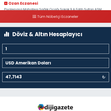
Ozan Eczanesi
Piyalepaşa Mahallesi Sağlık Ocağı Sokak 9 A Fatih Sultan ASM
Yanı
Tüm Nöbetçi Eczaneler
0 (212) 297 30 13
Yol Tarifi Al
Döviz & Altın Hesaplayıcı
₺