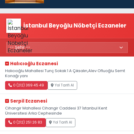
TL'ye çıkardık”
İstanbul Beyoğlu Nöbetçi Eczaneler
Halıcıoğlu Eczanesi
Halıcıoğlu Mahallesi Tunç Sokak 1 A Çıksalın,Alev Ofluoğlu Semt
Konağı yanı
0 (212) 369 45 49
Yol Tarifi Al
Serpil Eczanesi
Cihangir Mahallesi Cihangir Caddesi 37 İstanbul Kent
Üniversitesi Arka Cephesinde
0 (212) 251 26 83
Yol Tarifi Al