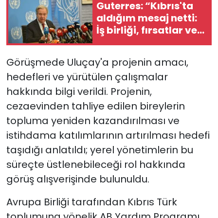
Guterres: “Kıbrıs'ta
aldığım mesaj netti:
İş birliği, fırsatlar ve
barışla şekillenen bir
gelecek istiyorlar”
Görüşmede Uluçay'a projenin amacı,
hedefleri ve yürütülen çalışmalar
hakkında bilgi verildi. Projenin,
cezaevinden tahliye edilen bireylerin
topluma yeniden kazandırılması ve
istihdama katılımlarının artırılması hedefi
taşıdığı anlatıldı; yerel yönetimlerin bu
süreçte üstlenebileceği rol hakkında
görüş alışverişinde bulunuldu.
Avrupa Birliği tarafından Kıbrıs Türk
toplumuna yönelik AB Yardım Programı