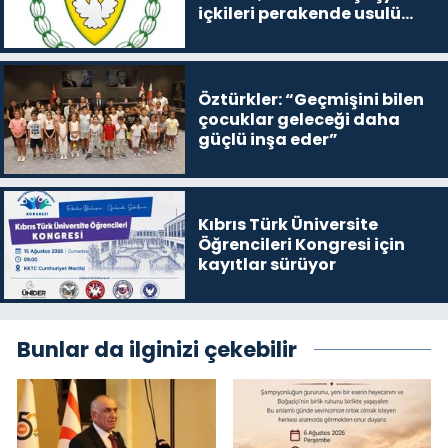
içkileri perakende usulü
satışa çıkaracak
Öztürkler: “Geçmişini bilen
çocuklar geleceği daha
güçlü inşa eder”
Kıbrıs Türk Üniversite
Öğrencileri Kongresi için
kayıtlar sürüyor
Bunlar da ilginizi çekebilir