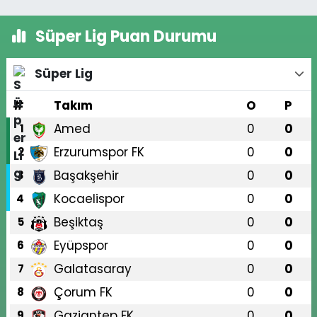
Süper Lig Puan Durumu
Süper Lig
#
Takım
O
P
Amed
0
0
1
Erzurumspor FK
0
0
2
Başakşehir
0
0
3
Kocaelispor
0
0
4
Beşiktaş
0
0
5
Eyüpspor
0
0
6
Galatasaray
0
0
7
Çorum FK
0
0
8
Gaziantep FK
0
0
9