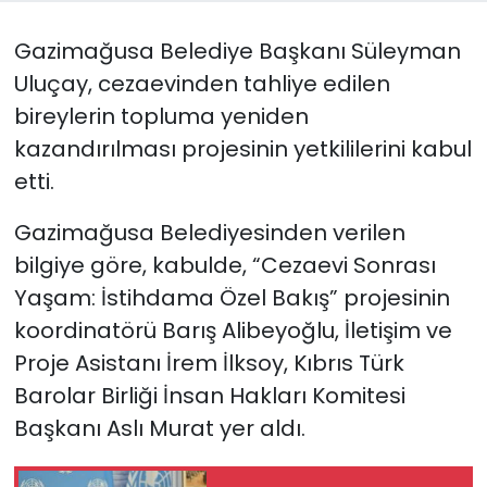
Gazimağusa Belediye Başkanı Süleyman
SAĞLIK
Uluçay, cezaevinden tahliye edilen
Spor
bireylerin topluma yeniden
kazandırılması projesinin yetkililerini kabul
Teknoloji
etti.
TÜRKiYE
Gazimağusa Belediyesinden verilen
bilgiye göre, kabulde, “Cezaevi Sonrası
Video Galeri
Yaşam: İstihdama Özel Bakış” projesinin
YAŞAM
koordinatörü Barış Alibeyoğlu, İletişim ve
Proje Asistanı İrem İlksoy, Kıbrıs Türk
Yazarlar
Barolar Birliği İnsan Hakları Komitesi
Başkanı Aslı Murat yer aldı.