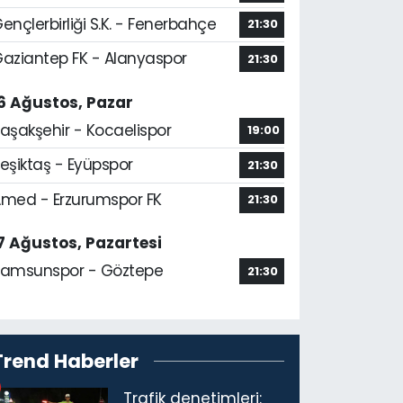
ençlerbirliği S.K. - Fenerbahçe
21:30
aziantep FK - Alanyaspor
21:30
6 Ağustos, Pazar
aşakşehir - Kocaelispor
19:00
eşiktaş - Eyüpspor
21:30
med - Erzurumspor FK
21:30
7 Ağustos, Pazartesi
amsunspor - Göztepe
21:30
Trend Haberler
Trafik denetimleri: