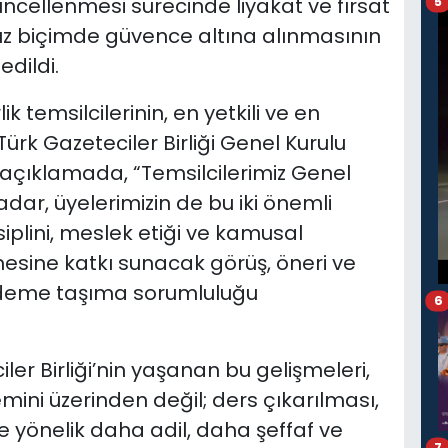
ncellenmesi sürecinde liyakat ve fırsat
5
sız biçimde güvence altına alınmasının
edildi.
 temsilcilerinin, en yetkili ve en
ürk Gazeteciler Birliği Genel Kurulu
 açıklamada, “Temsilcilerimiz Genel
adar, üyelerimizin de bu iki önemli
plini, meslek etiği ve kamusal
lmesine katkı sunacak görüş, öneri ve
ündeme taşıma sorumluluğu
6
ler Birliği’nin yaşanan bu gelişmeleri,
ini üzerinden değil; ders çıkarılması,
e yönelik daha adil, daha şeffaf ve
7