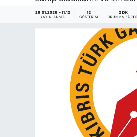
Gündem
29.01.2026 - 11:12
12
2 DK
YAYINLANMA
GÖSTERIM
OKUNMA SÜRES
KKTC
KKTC YEREL SEÇİM 2018
Kültür Sanat
Magazin
Moda
Nöbetçi Eczaneler
Otomobil Dünyası
Politika