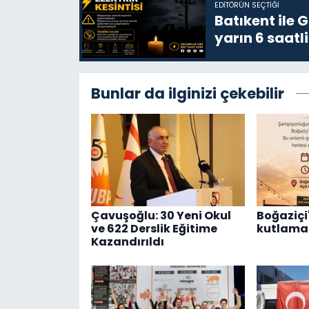
EDITÖRÜN SEÇTIĞI
Batıkent ile 
yarın 6 saatli
Bunlar da ilginizi çekebilir
Çavuşoğlu: 30 Yeni Okul
Boğaziçi'
ve 622 Derslik Eğitime
kutlama 
Kazandırıldı