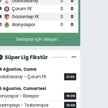
Galatasaray
0
0
7
Çorum FK
0
0
8
Gaziantep FK
0
0
9
Alanyaspor
0
0
0
Detaylar için tıklayın
Süper Lig Fikstür
14 Ağustos, Cuma
alatasaray - Çorum FK
21:30
5 Ağustos, Cumartesi
onyaspor - Rizespor
19:00
asımpaşa - Trabzonspor
19:00