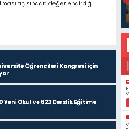
ulması açısından değerlendirdiği
niversite Öğrencileri Kongresi için
yor
H
O
 Yeni Okul ve 622 Derslik Eğitime
C