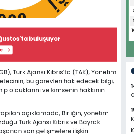
1
Ağustos'ta buluşuyor
le
TGB), Türk Ajansı Kıbrıs’ta (TAK), Yönetim
zetecinin, bu görevleri hak edecek bilgi,
ip olduklarını ve kimsenin hakkının
G
1
apılan açıklamada, Birliğin, yönetim
K
unduğu Türk Ajansı Kıbrıs ve Bayrak
şanan son gelişmelere ilişkin
K