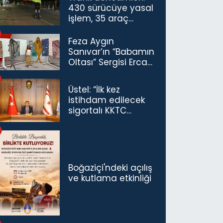
430 sürücüye yasal
işlem, 35 araç
trafikten men
Feza Aygın
Sanıvar’ın “Babamın
Oltası” Sergisi Ercan
Havalimanı’nda
Açıldı
Üstel: “İlk kez
istihdam edilecek
sigortalı KKTC
vatandaşları için
maaş desteğini 35
bin TL'ye çıkardık”
Boğaziçi'ndeki açılış
ve kutlama etkinliği