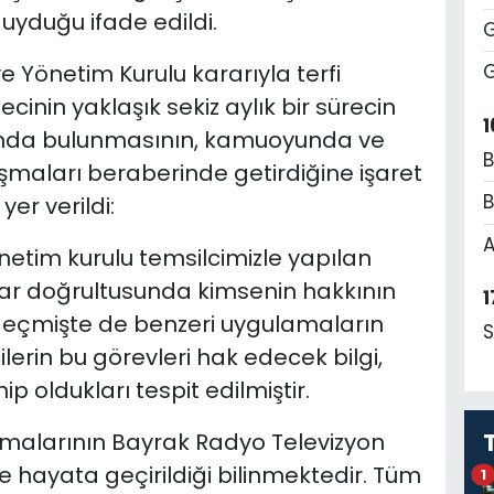
yduğu ifade edildi.
G
ye Yönetim Kurulu kararıyla terfi
G
ecinin yaklaşık sekiz aylık bir sürecin
1
unda bulunmasının, kamuoyunda ve
B
ışmaları beraberinde getirdiğine işaret
B
er verildi:
A
yönetim kurulu temsilcimizle yapılan
ar doğrultusunda kimsenin hakkının
1
eçmişte de benzeri uygulamaların
S
lerin bu görevleri hak edecek bilgi,
 oldukları tespit edilmiştir.
amalarının Bayrak Radyo Televizyon
hayata geçirildiği bilinmektedir. Tüm
1