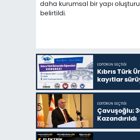
daha kurumsal bir yapı oluştur
belirtildi.
EDITÖRÜN SEÇTIĞI
Kıbrıs Türk Ü
kayıtlar sürü
EDITÖRÜN SEÇTIĞI
Çavuşoğlu: 30
Kazandırıldı