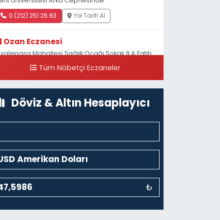
ent Üniversitesi Arka Cephesinde
0 (212) 251 26 83
Yol Tarifi Al
Ozan Eczanesi
iyalepaşa Mahallesi Sağlık Ocağı Sokak 9 A Fatih
ultan ASM Yanı
Tüm Nöbetçi Eczaneler
0 (212) 297 30 13
Yol Tarifi Al
Döviz & Altın Hesaplayıcı
₺