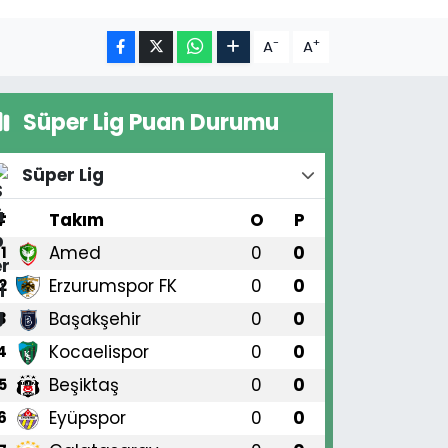
-
+
A
A
Süper Lig Puan Durumu
Süper Lig
#
Takım
O
P
Amed
0
0
1
Erzurumspor FK
0
0
2
Başakşehir
0
0
3
Kocaelispor
0
0
4
Beşiktaş
0
0
5
Eyüpspor
0
0
6