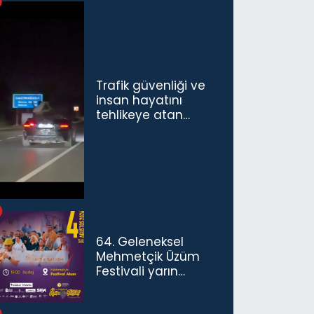
Trafik güvenliği ve
insan hayatını
tehlikeye atan
sürücü ve yolcuya
ceza...
64. Geleneksel
Mehmetçik Üzüm
Festivali yarın
başlıyor