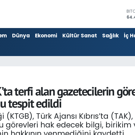
DO
47,
EU
55,
em
Dünya
Ekonomi
Kültür Sanat
Sağlık
İç H
STE
64,
GRA
651
BİS
13.
BIT
64.
K’ta terfi alan gazetecilerin gö
u tespit edildi
iği (KTGB), Türk Ajansı Kıbrıs’ta (TAK
 bu görevleri hak edecek bilgi, birik
nin hakkının yenmediğini kaydetti.