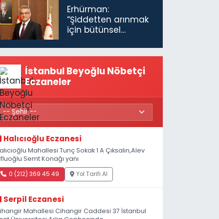
Erhürman:
“Şiddetten arınmak
için bütünsel
politikaları
konuşmamız
gerekiyor”
İstanbul Beyoğlu Nöbetçi
Eczaneler
Halıcıoğlu Eczanesi
alıcıoğlu Mahallesi Tunç Sokak 1 A Çıksalın,Alev
fluoğlu Semt Konağı yanı
0 (212) 369 45 49
Yol Tarifi Al
Serpil Eczanesi
ihangir Mahallesi Cihangir Caddesi 37 İstanbul