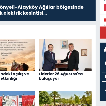
K
Gönyeli-Alayköy Ağıllar bölgesinde
k elektrik kesintisi…
P
S
ndeki açılış ve
Liderler 26 Ağustos'ta
etkinliği
buluşuyor