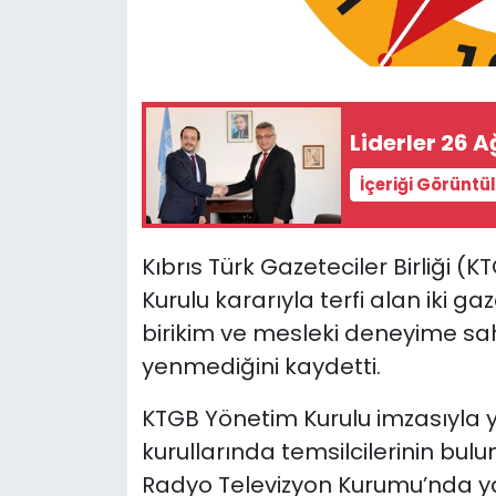
SAĞLIK
Spor
Liderler 26 
Teknoloji
İçeriği Görüntü
TÜRKiYE
Kıbrıs Türk Gazeteciler Birliği (K
Video Galeri
Kurulu kararıyla terfi alan iki ga
birikim ve mesleki deneyime sah
YAŞAM
yenmediğini kaydetti.
Yazarlar
KTGB Yönetim Kurulu imzasıyla y
kurullarında temsilcilerinin bul
Radyo Televizyon Kurumu’nda ya