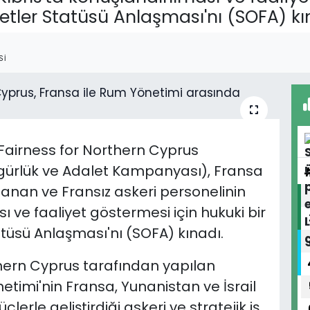
etler Statüsü Anlaşması'nı (SOFA) kı
SI
Fairness for Northern Cyprus
zgürlük ve Adalet Kampanyası), Fransa
anan ve Fransız askeri personelinin
ı ve faaliyet göstermesi için hukuki bir
tüsü Anlaşması'nı (SOFA) kınadı.
hern Cyprus tarafından yapılan
imi'nin Fransa, Yunanistan ve İsrail
erle geliştirdiği askeri ve stratejik iş