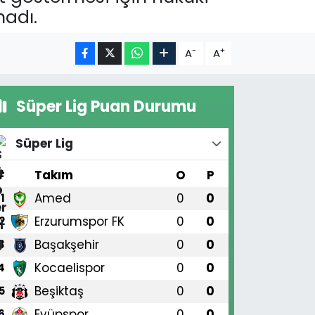
nadı.
-
+
A
A
Süper Lig Puan Durumu
Süper Lig
#
Takım
O
P
Amed
0
0
1
Erzurumspor FK
0
0
2
Başakşehir
0
0
3
Kocaelispor
0
0
4
Beşiktaş
0
0
5
Eyüpspor
0
0
6