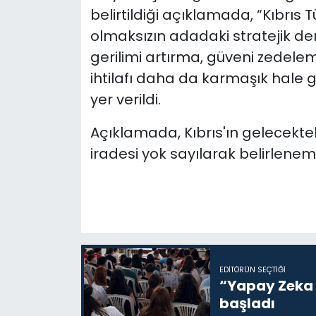
belirtildiği açıklamada, “Kıbrıs 
olmaksızın adadaki stratejik den
gerilimi artırma, güveni zedele
ihtilafı daha da karmaşık hale g
yer verildi.
Açıklamada, Kıbrıs'ın gelecekteki
iradesi yok sayılarak belirlene
EDITÖRÜN SEÇTIĞI
“Yapay Zeka i
başladı