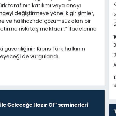
K
Türk tarafının katılımı veya onayı
geyi değiştirmeye yönelik girişimler,
G
me ve hâlihazırda çözümsüz olan bir
G
etirme riski taşımaktadır.” ifadelerine
1
B
 güvenliğinin Kıbrıs Türk halkının
B
meyeceği de vurgulandı.
A
1
S
le Geleceğe Hazır Ol” seminerleri