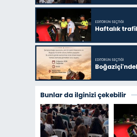
EDITÖRÜN SEÇTIĞI
Haftalık trafi
EDITÖRÜN SEÇTIĞI
Boğaziçi'ndek
Bunlar da ilginizi çekebilir