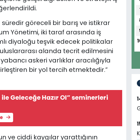
erlendirildi.
n süredir göreceli bir barış ve istikrar
 Yönetimi, iki taraf arasında iş
lamlı diyaloğu teşvik edecek politikalar
1
n uluslararası alanda tecrit edilmesini
 yabancı askeri varlıklar aracılığıyla
rleştiren bir yol tercih etmektedir.”
ile Geleceğe Hazır Ol” seminerleri
G
le
1
K
n ve ciddi kaygılar yarattığının