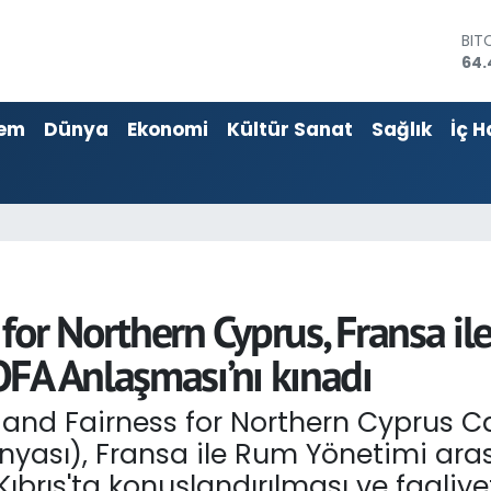
BIT
64.
DO
47,
EU
em
Dünya
Ekonomi
Kültür Sanat
Sağlık
İç H
55,
STE
64,
GRA
651
BİS
13.
for Northern Cyprus, Fransa i
FA Anlaşması’nı kınadı
 and Fairness for Northern Cyprus C
yası), Fransa ile Rum Yönetimi ara
ıbrıs'ta konuşlandırılması ve faaliy