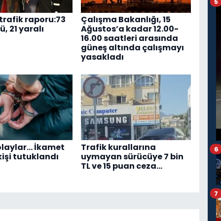
5
trafik raporu:73
Çalışma Bakanlığı, 15
ü, 21 yaralı
Ağustos’a kadar 12.00-
16.00 saatleri arasında
güneş altında çalışmayı
yasakladı
 olaylar… İkamet
Trafik kurallarına
6
 kişi tutuklandı
uymayan sürücüye 7 bin
TL ve 15 puan ceza…
7