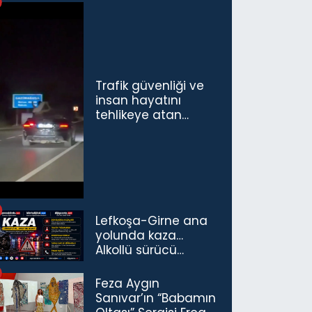
Trafik güvenliği ve
insan hayatını
tehlikeye atan
sürücü ve yolcuya
ceza...
Lefkoşa-Girne ana
yolunda kaza…
Alkollü sürücü
tutuklandı
Feza Aygın
Sanıvar’ın “Babamın