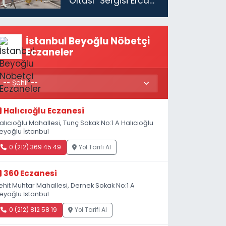
Oltası” Sergisi Ercan
Havalimanı’nda
Açıldı
İstanbul Beyoğlu Nöbetçi
Eczaneler
Halıcıoğlu Eczanesi
alıcıoğlu Mahallesi, Tunç Sokak No:1 A Halıcıoğlu
eyoğlu İstanbul
0 (212) 369 45 49
Yol Tarifi Al
360 Eczanesi
ehit Muhtar Mahallesi, Dernek Sokak No:1 A
eyoğlu İstanbul
0 (212) 812 58 19
Yol Tarifi Al