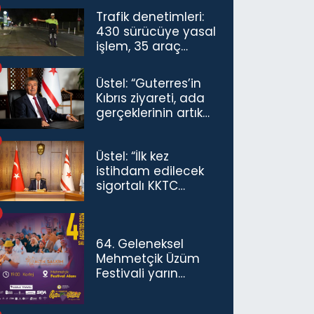
Trafik denetimleri:
430 sürücüye yasal
işlem, 35 araç
trafikten men
Üstel: “Guterres’in
Kıbrıs ziyareti, ada
gerçeklerinin artık
göz ardı
edilemeyeceğini
Üstel: “İlk kez
göstermiştir”
istihdam edilecek
sigortalı KKTC
vatandaşları için
maaş desteğini 35
bin TL'ye çıkardık”
64. Geleneksel
Mehmetçik Üzüm
Festivali yarın
başlıyor