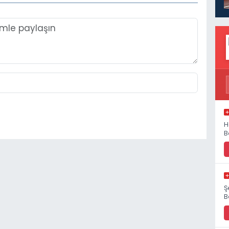
H
B
Ş
B