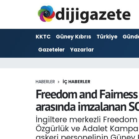
ADVERTORIAL
Hava Durumu
KKTC
Güney Kıbrıs
Türkiye
Günd
Dijigazete
Trafik Durumu
Gazeteler
Yazarlar
Dünya
Süper Lig Puan Durumu ve Fikstür
Eğitim
Tüm Manşetler
HABERLER
İÇ HABERLER
Ekonomi
Son Dakika Haberleri
Freedom and Fairness 
arasında imzalanan SO
Foto Galeri
Haber Arşivi
İngiltere merkezli Freedom
GEZİ
Özgürlük ve Adalet Kampan
Güncel
askeri personelinin Güney K