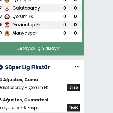
Galatasaray
0
0
7
Çorum FK
0
0
8
Gaziantep FK
0
0
9
Alanyaspor
0
0
0
Detaylar için tıklayın
Süper Lig Fikstür
14 Ağustos, Cuma
alatasaray - Çorum FK
21:30
5 Ağustos, Cumartesi
onyaspor - Rizespor
19:00