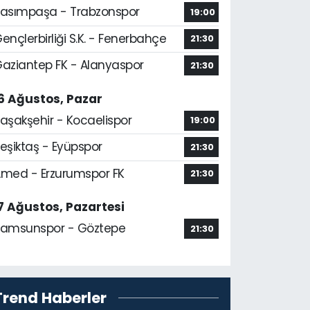
asımpaşa - Trabzonspor
19:00
ençlerbirliği S.K. - Fenerbahçe
21:30
aziantep FK - Alanyaspor
21:30
6 Ağustos, Pazar
aşakşehir - Kocaelispor
19:00
eşiktaş - Eyüpspor
21:30
med - Erzurumspor FK
21:30
7 Ağustos, Pazartesi
amsunspor - Göztepe
21:30
Trend Haberler