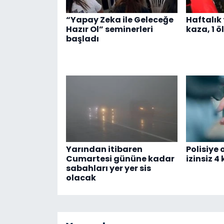
“Yapay Zeka ile Geleceğe
Haftalık 
Hazır Ol” seminerleri
kaza, 1 öl
başladı
Yarından itibaren
Polisiye
Cumartesi gününe kadar
izinsiz 4
sabahları yer yer sis
olacak