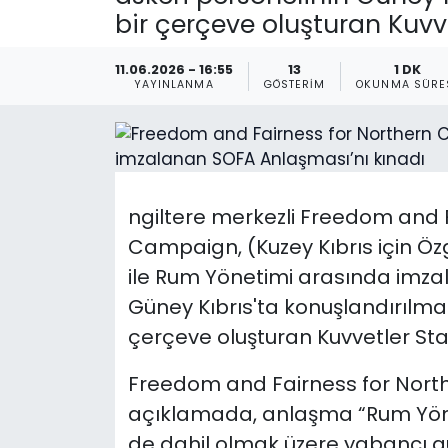
bir çerçeve oluşturan Kuvv
Gündem
11.06.2026 - 16:55
13
1 DK
KKTC
YAYINLANMA
GÖSTERIM
OKUNMA SÜRE
KKTC YEREL SEÇİM 2018
Kültür Sanat
ngiltere merkezli Freedom and 
Magazin
Campaign, (Kuzey Kıbrıs için Ö
ile Rum Yönetimi arasında imzal
Moda
Güney Kıbrıs'ta konuşlandırılmas
çerçeve oluşturan Kuvvetler Sta
Nöbetçi Eczaneler
Freedom and Fairness for Nort
Otomobil Dünyası
açıklamada, anlaşma “Rum Yönet
de dahil olmak üzere yabancı güçl
Politika