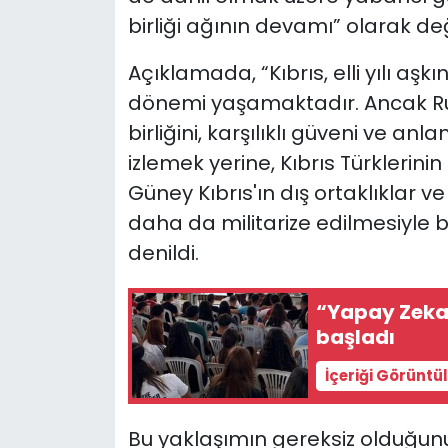
birliği ağının devamı” olarak değ
SAĞLIK
Açıklamada, “Kıbrıs, elli yılı aşkı
Spor
dönemi yaşamaktadır. Ancak Rum
birliğini, karşılıklı güveni ve an
Teknoloji
izlemek yerine, Kıbrıs Türklerini
Güney Kıbrıs'ın dış ortaklıklar ve
TÜRKiYE
daha da militarize edilmesiyle bi
denildi.
Video Galeri
YAŞAM
“Yapay Zeka 
başladı
Yazarlar
İçeriği Görüntü
Bu yaklaşımın gereksiz olduğunu