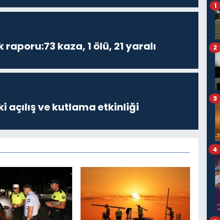
1
k raporu:73 kaza, 1 ölü, 21 yaralı
2
3
i açılış ve kutlama etkinliği
4