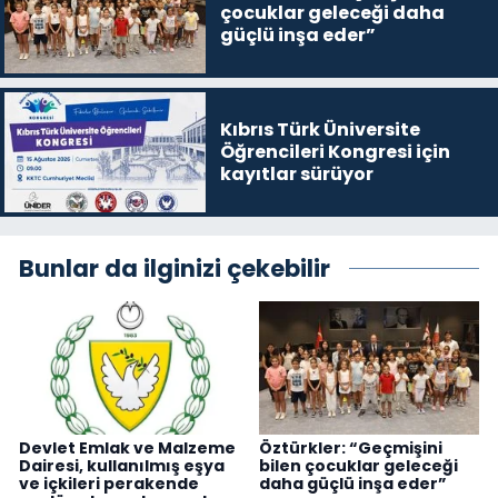
çocuklar geleceği daha
güçlü inşa eder”
Kıbrıs Türk Üniversite
Öğrencileri Kongresi için
kayıtlar sürüyor
Bunlar da ilginizi çekebilir
Devlet Emlak ve Malzeme
Öztürkler: “Geçmişini
Dairesi, kullanılmış eşya
bilen çocuklar geleceği
ve içkileri perakende
daha güçlü inşa eder”