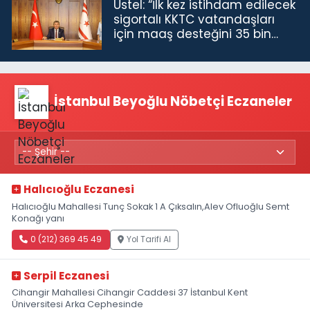
Üstel: “İlk kez istihdam edilecek
sigortalı KKTC vatandaşları
için maaş desteğini 35 bin
TL'ye çıkardık”
İstanbul Beyoğlu Nöbetçi Eczaneler
Halıcıoğlu Eczanesi
Halıcıoğlu Mahallesi Tunç Sokak 1 A Çıksalın,Alev Ofluoğlu Semt
Konağı yanı
0 (212) 369 45 49
Yol Tarifi Al
Serpil Eczanesi
Cihangir Mahallesi Cihangir Caddesi 37 İstanbul Kent
Üniversitesi Arka Cephesinde