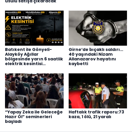
usulü satışa çıkaracak
Batıkent ile Gönyeli-
Girne’de bıçaklı saldırı…
Alayköy Ağıllar
40 yaşındaki Nizam
bölgesinde yarın 6 saatlik
Allanazarov hayatını
elektrik kesintisi…
kaybetti
“Yapay Zeka ile Geleceğe
Haftalık trafik raporu:73
Hazır Ol” seminerleri
kaza, 1 ölü, 21 yaralı
başladı