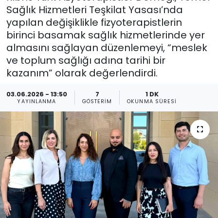
Sağlık Hizmetleri Teşkilat Yasası’nda
Gündem
yapılan değişiklikle fizyoterapistlerin
birinci basamak sağlık hizmetlerinde yer
KKTC
almasını sağlayan düzenlemeyi, “meslek
ve toplum sağlığı adına tarihi bir
KKTC YEREL SEÇİM 2018
kazanım” olarak değerlendirdi.
Kültür Sanat
03.06.2026 - 13:50
7
1 DK
YAYINLANMA
GÖSTERIM
OKUNMA SÜRESI
Magazin
Moda
Nöbetçi Eczaneler
Otomobil Dünyası
Politika