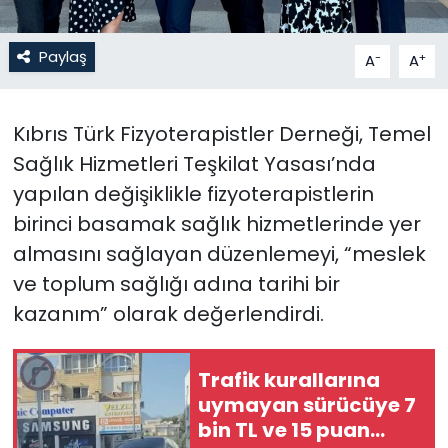
SAĞLIK
Paylaş
-
+
A
A
Spor
Kıbrıs Türk Fizyoterapistler Derneği, Temel
Teknoloji
Sağlık Hizmetleri Teşkilat Yasası’nda
yapılan değişiklikle fizyoterapistlerin
TÜRKiYE
birinci basamak sağlık hizmetlerinde yer
Video Galeri
almasını sağlayan düzenlemeyi, “meslek
ve toplum sağlığı adına tarihi bir
YAŞAM
kazanım” olarak değerlendirdi.
Yazarlar
Trafik kurallarına
uymayan sürücüye 7
bin TL ve 15 puan