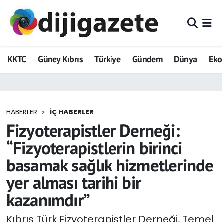
ADVERTORIAL
Hava Durumu
KKTC
Güney Kıbrıs
Türkiye
Gündem
Dünya
Ek
Dijigazete
Trafik Durumu
Dünya
Süper Lig Puan Durumu ve Fikstür
HABERLER
İÇ HABERLER
Eğitim
Tüm Manşetler
Fizyoterapistler Derneği:
Ekonomi
Son Dakika Haberleri
“Fizyoterapistlerin birinci
basamak sağlık hizmetlerinde
Foto Galeri
Haber Arşivi
yer alması tarihi bir
GEZİ
kazanımdır”
Güncel
Kıbrıs Türk Fizyoterapistler Derneği, Temel