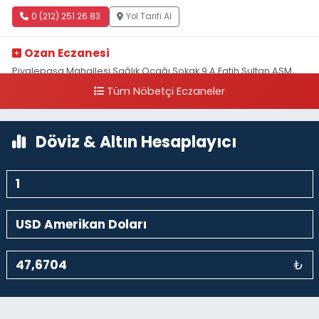
0 (212) 251 26 83
Yol Tarifi Al
Ozan Eczanesi
Piyalepaşa Mahallesi Sağlık Ocağı Sokak 9 A Fatih Sultan ASM
Yanı
Tüm Nöbetçi Eczaneler
0 (212) 297 30 13
Yol Tarifi Al
Döviz & Altın Hesaplayıcı
₺