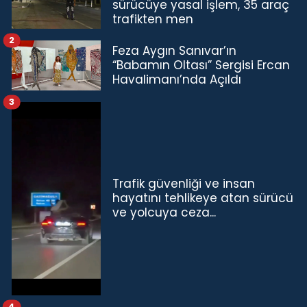
sürücüye yasal işlem, 35 araç
trafikten men
2
Feza Aygın Sanıvar’ın
“Babamın Oltası” Sergisi Ercan
Havalimanı’nda Açıldı
3
Trafik güvenliği ve insan
hayatını tehlikeye atan sürücü
ve yolcuya ceza...
4