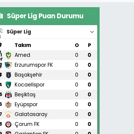
Süper Lig Puan Durumu
Süper Lig
#
Takım
O
P
Amed
0
0
1
Erzurumspor FK
0
0
2
Başakşehir
0
0
3
Kocaelispor
0
0
4
Beşiktaş
0
0
5
Eyüpspor
0
0
6
Galatasaray
0
0
7
Çorum FK
0
0
8
Gaziantep FK
0
0
9