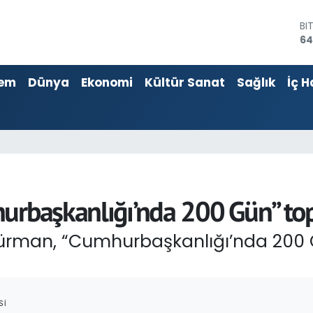
BI
64
D
47
E
55
em
Dünya
Ekonomi
Kültür Sanat
Sağlık
İç H
ST
64
GR
65
Bİ
13
urbaşkanlığı’nda 200 Gün” top
rman, “Cumhurbaşkanlığı’nda 200 Gü
SI