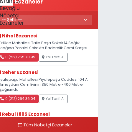
Eczaneler
Nihal Eczanesi
ütlüce Mahallesi Talip Paşa Sokak 14 Sağlık
cağına Paralel Sokakta Bademlik Cami Karşısı
0 (212) 255 78 99
Yol Tarifi Al
Seher Eczanesi
iyalepaşa Mahallesi Piyalepaşa Caddesi 104 A
kmeydanı Cem Evinin 350 Metre -400 Metre
şağısında
0 (212) 254 36 04
Yol Tarifi Al
Rebul 1895 Eczanesi
atip Mustafa Çelebi Mahallesi İstiklal Caddesi
Tüm Nöbetçi Eczaneler
eşelik Sokak, 3B Akbank Sanat karşısı, Fransız
onsolosluğu Çaprazı