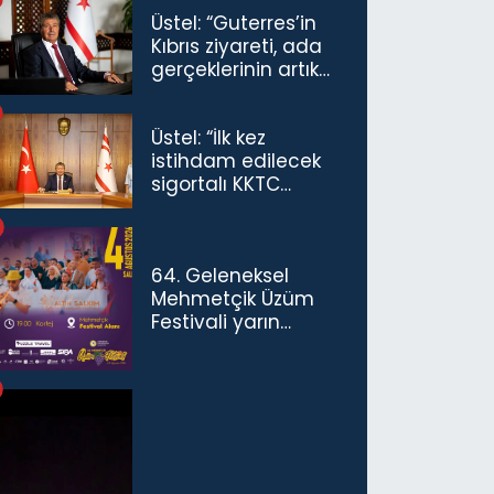
Üstel: “Guterres’in
Kıbrıs ziyareti, ada
gerçeklerinin artık
göz ardı
edilemeyeceğini
Üstel: “İlk kez
göstermiştir”
istihdam edilecek
sigortalı KKTC
vatandaşları için
maaş desteğini 35
bin TL'ye çıkardık”
64. Geleneksel
Mehmetçik Üzüm
Festivali yarın
başlıyor