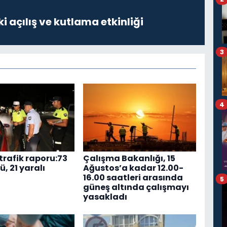
i açılış ve kutlama etkinliği
3
4
trafik raporu:73
Çalışma Bakanlığı, 15
ü, 21 yaralı
Ağustos’a kadar 12.00-
16.00 saatleri arasında
5
güneş altında çalışmayı
yasakladı