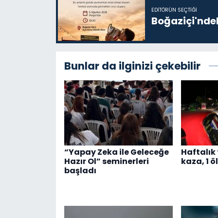
EDITÖRÜN SEÇTIĞI
Boğaziçi'ndek
Bunlar da ilginizi çekebilir
“Yapay Zeka ile Geleceğe
Haftalık 
Hazır Ol” seminerleri
kaza, 1 öl
başladı