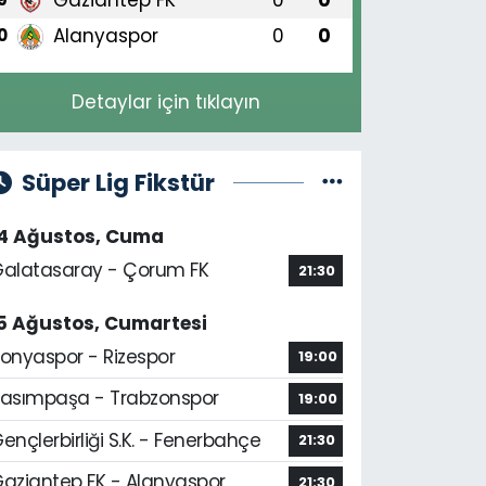
Alanyaspor
0
0
0
Detaylar için tıklayın
Süper Lig Fikstür
14 Ağustos, Cuma
alatasaray - Çorum FK
21:30
5 Ağustos, Cumartesi
onyaspor - Rizespor
19:00
asımpaşa - Trabzonspor
19:00
ençlerbirliği S.K. - Fenerbahçe
21:30
aziantep FK - Alanyaspor
21:30