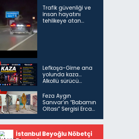
Trafik güvenliği ve
insan hayatını
tehlikeye atan
sürücü ve yolcuya
ceza...
Lefkoşa-Girne ana
yolunda kaza…
Alkollü sürücü
tutuklandı
Feza Aygın
Sanıvar’ın “Babamın
Oltası” Sergisi Ercan
Havalimanı’nda
Açıldı
İstanbul Beyoğlu Nöbetçi