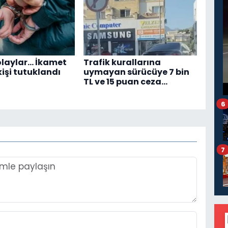
 olaylar… İkamet
Trafik kurallarına
 kişi tutuklandı
uymayan sürücüye 7 bin
TL ve 15 puan ceza…
6
7