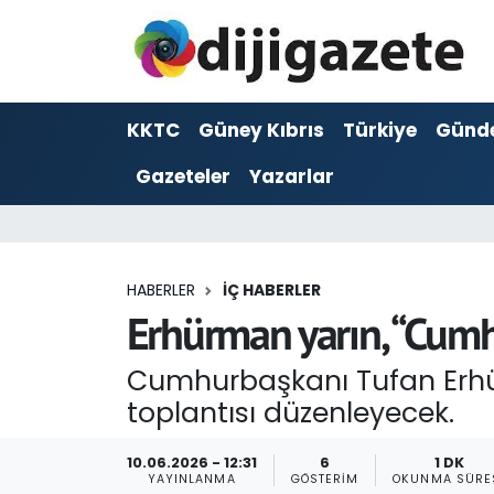
ADVERTORIAL
Hava Durumu
KKTC
Güney Kıbrıs
Türkiye
Günd
Dijigazete
Trafik Durumu
Gazeteler
Yazarlar
Dünya
Süper Lig Puan Durumu ve Fikstür
Eğitim
Tüm Manşetler
HABERLER
İÇ HABERLER
Ekonomi
Son Dakika Haberleri
Erhürman yarın, “Cumh
Foto Galeri
Haber Arşivi
Cumhurbaşkanı Tufan Erhü
toplantısı düzenleyecek.
GEZİ
10.06.2026 - 12:31
6
1 DK
Güncel
YAYINLANMA
GÖSTERIM
OKUNMA SÜRE