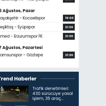
6 Ağustos, Pazar
aşakşehir - Kocaelispor
19:00
eşiktaş - Eyüpspor
21:30
med - Erzurumspor FK
21:30
7 Ağustos, Pazartesi
amsunspor - Göztepe
21:30
Trend Haberler
Trafik denetimleri:
430 sürücüye yasal
işlem, 35 araç
trafikten men