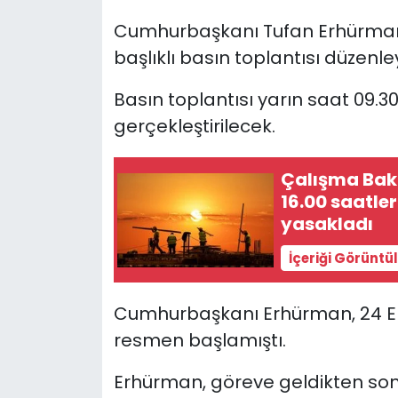
Cumhurbaşkanı Tufan Erhürman
SAĞLIK
başlıklı basın toplantısı düzenl
Spor
Basın toplantısı yarın saat 09
gerçekleştirilecek.
Teknoloji
TÜRKiYE
Çalışma Baka
16.00 saatle
yasakladı
Video Galeri
İçeriği Görüntü
YAŞAM
Cumhurbaşkanı Erhürman, 24 E
Yazarlar
resmen başlamıştı.
Erhürman, göreve geldikten sonrak