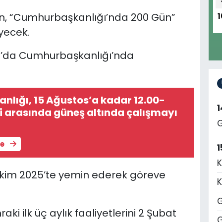
, “Cumhurbaşkanlığı’nda 200 Gün”
1
eyecek.
.30’da Cumhurbaşkanlığı’nda
nlığı, 15 Ağustos’a kadar 12.00-
ri arasında güneş altında çalışmayı
G
le
1
K
kim 2025’te yemin ederek göreve
K
G
i ilk üç aylık faaliyetlerini 2 Şubat
G