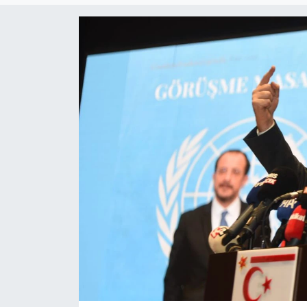
Gündem
KKTC
KKTC YEREL SEÇİM 2018
Kültür Sanat
Magazin
Moda
Nöbetçi Eczaneler
Otomobil Dünyası
Politika