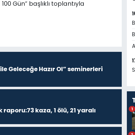
00 Gün” başlıklı toplantıyla
1
B
B
A
1
le Geleceğe Hazır Ol” seminerleri
S
k raporu:73 kaza, 1 ölü, 21 yaralı
1
2