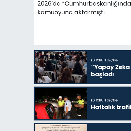
2026’da “Cumhurbaşkanlığında 1
kamuoyuna aktarmıştı.
EDITÖRÜN SEÇTIĞI
“Yapay Zeka i
başladı
EDITÖRÜN SEÇTIĞI
Haftalık trafi