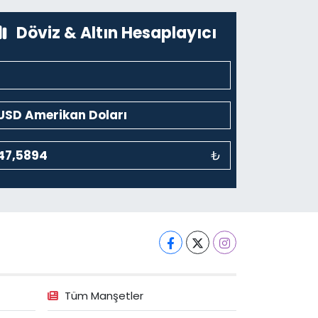
0 (212) 243 69 36
Yol Tarifi Al
Döviz & Altın Hesaplayıcı
₺
Tüm Manşetler