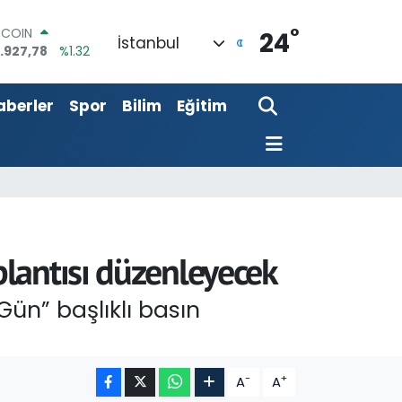
TCOIN
.927,78
%1.32
°
24
OLAR
İstanbul
,5894
%0.08
URO
,0398
%-0.02
aberler
Spor
Bilim
Eğitim
ERLİN
,1581
%0.16
AM ALTIN
27.85
%0.54
ST100
.703
%11
lantısı düzenleyecek
n” başlıklı basın
-
+
A
A