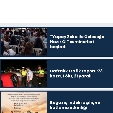
“Yapay Zeka ile Geleceğe
Hazır Ol” seminerleri
başladı
Haftalık trafik raporu:73
kaza, 1 ölü, 21 yaralı
Boğaziçi'ndeki açılış ve
kutlama etkinliği