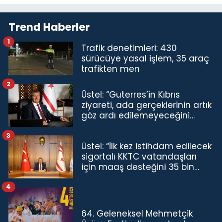
Trend Haberler
1
Trafik denetimleri: 430
sürücüye yasal işlem, 35 araç
trafikten men
2
Üstel: “Guterres’in Kıbrıs
ziyareti, ada gerçeklerinin artık
göz ardı edilemeyeceğini
göstermiştir”
3
Üstel: “İlk kez istihdam edilecek
sigortalı KKTC vatandaşları
için maaş desteğini 35 bin
TL'ye çıkardık”
4
64. Geleneksel Mehmetçik