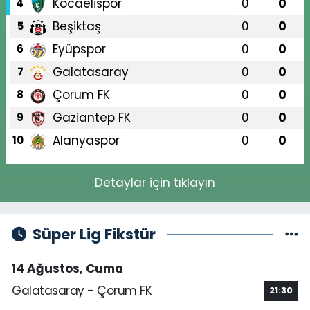
Kocaelispor
0
0
4
Beşiktaş
0
0
5
Eyüpspor
0
0
6
Galatasaray
0
0
7
Çorum FK
0
0
8
Gaziantep FK
0
0
9
Alanyaspor
0
0
10
Detaylar için tıklayın
Süper Lig Fikstür
14 Ağustos, Cuma
Galatasaray - Çorum FK
21:30