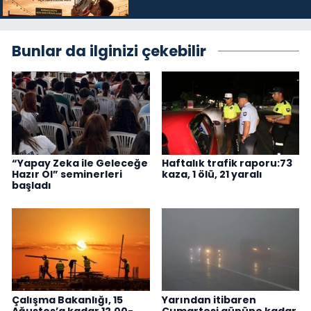
Bunlar da ilginizi çekebilir
“Yapay Zeka ile Geleceğe
Haftalık trafik raporu:73
Hazır Ol” seminerleri
kaza, 1 ölü, 21 yaralı
başladı
Çalışma Bakanlığı, 15
Yarından itibaren
Ağustos’a kadar 12.00-
Cumartesi gününe kadar