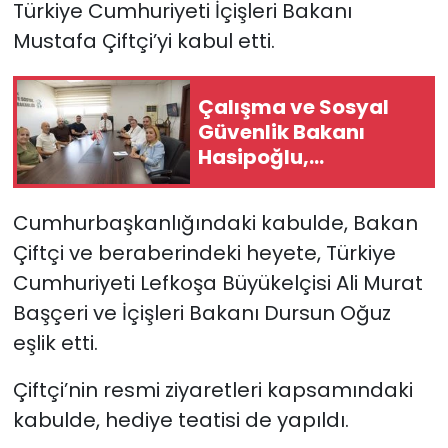
Türkiye Cumhuriyeti İçişleri Bakanı
Mustafa Çiftçi’yi kabul etti.
SAĞLIK
Spor
Çalışma ve Sosyal
Güvenlik Bakanı
Teknoloji
Hasipoğlu,
Restorancılar
TÜRKiYE
Birliği’ni kabul etti
Cumhurbaşkanlığındaki kabulde, Bakan
Video Galeri
Çiftçi ve beraberindeki heyete, Türkiye
Cumhuriyeti Lefkoşa Büyükelçisi Ali Murat
YAŞAM
Başçeri ve İçişleri Bakanı Dursun Oğuz
eşlik etti.
Yazarlar
Çiftçi’nin resmi ziyaretleri kapsamındaki
kabulde, hediye teatisi de yapıldı.