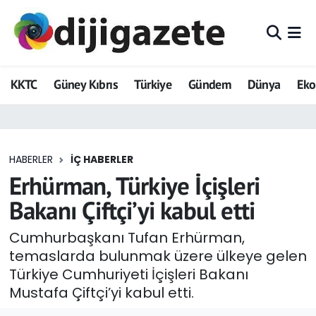
ADVERTORIAL
Hava Durumu
KKTC
Güney Kıbrıs
Türkiye
Gündem
Dünya
Ek
Dijigazete
Trafik Durumu
Dünya
Süper Lig Puan Durumu ve Fikstür
HABERLER
İÇ HABERLER
Eğitim
Tüm Manşetler
Erhürman, Türkiye İçişleri
Ekonomi
Son Dakika Haberleri
Bakanı Çiftçi’yi kabul etti
Foto Galeri
Haber Arşivi
Cumhurbaşkanı Tufan Erhürman,
temaslarda bulunmak üzere ülkeye gelen
GEZİ
Türkiye Cumhuriyeti İçişleri Bakanı
Mustafa Çiftçi’yi kabul etti.
Güncel