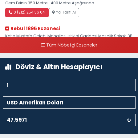
Cem Evinin 350 Metre -400 Metre Aşağısında
0 (212) 254 36 04
Yol Tarifi Al
Rebul 1895 Eczanesi
Katip Mustafa Çelebi Mahallesi İstiklal Caddesi Meşelik Sokak, 3B
Akbank Sanat karşısı, Fransız Konsolosluğu Çaprazı
Tüm Nöbetçi Eczaneler
0 (212) 243 69 36
Yol Tarifi Al
Döviz & Altın Hesaplayıcı
₺