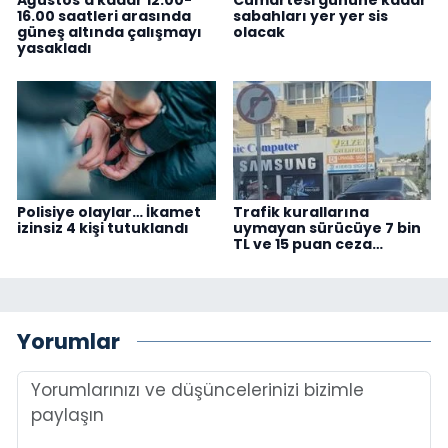
16.00 saatleri arasında
sabahları yer yer sis
güneş altında çalışmayı
olacak
yasakladı
Polisiye olaylar… İkamet
Trafik kurallarına
izinsiz 4 kişi tutuklandı
uymayan sürücüye 7 bin
TL ve 15 puan ceza…
Yorumlar