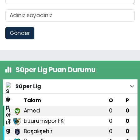
Gönder
Süper Lig Puan Durumu
Süper Lig
#
Takım
O
P
Amed
0
0
1
Erzurumspor FK
0
0
2
Başakşehir
0
0
3