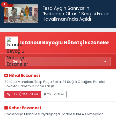
7
Feza Aygın Sanıvar’ın
“Babamın Oltası” Sergisi Ercan
Havalimanı’nda Açıldı
İstanbul Beyoğlu Nöbetçi Eczaneler
Nihal Eczanesi
Sütlüce Mahallesi Talip Paşa Sokak 14 Sağlık Ocağına Paralel
Sokakta Bademlik Cami Karşısı
0 (212) 255 78 99
Yol Tarifi Al
Seher Eczanesi
Piyalepaşa Mahallesi Piyalepaşa Caddesi 104 A Okmeydanı