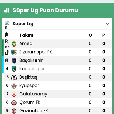
Süper Lig Puan Durumu
Süper Lig
#
Takım
O
P
Amed
0
0
1
Erzurumspor FK
0
0
2
Başakşehir
0
0
3
Kocaelispor
0
0
4
Beşiktaş
0
0
5
Eyüpspor
0
0
6
Galatasaray
0
0
7
Çorum FK
0
0
8
Gaziantep FK
0
0
9