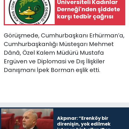
Üniversiteli Kadınlar
Derneği'nden şiddete
karşı tedbir çağrısı
Görüşmede, Cumhurbaşkanı Erhürman’a,
Cumhurbaşkanlığı Müsteşarı Mehmet
Dânâ, Özel Kalem Müdürü Mustafa
Ergüven ve Diplomasi ve Dış İlişkiler
Danışmanı İpek Borman eşlik etti.
Akpınar: “Erenköy bir
direnişin, yok edilmek