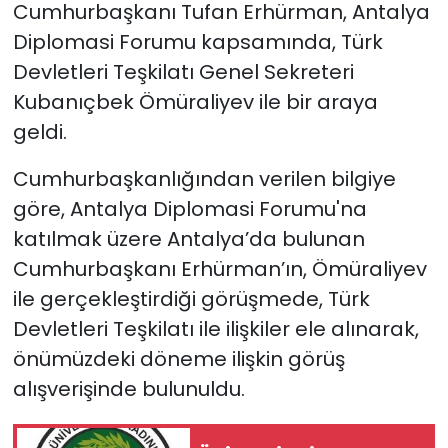
Cumhurbaşkanı
Tufan Erhürman
,
Antalya
Diplomasi Forumu
kapsamında,
Türk
SAĞLIK
Devletleri Teşkilatı
Genel Sekreteri
Spor
Kubanıçbek Ömüraliyev
ile bir araya
geldi.
Teknoloji
Cumhurbaşkanlığından verilen bilgiye
TÜRKiYE
göre, Antalya Diplomasi Forumu'na
katılmak üzere Antalya’da bulunan
Video Galeri
Cumhurbaşkanı Erhürman’ın, Ömüraliyev
ile gerçekleştirdiği görüşmede, Türk
YAŞAM
Devletleri Teşkilatı ile ilişkiler ele alınarak,
Yazarlar
önümüzdeki döneme ilişkin görüş
alışverişinde bulunuldu.