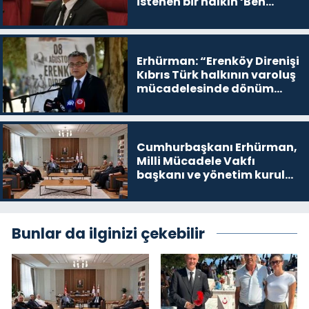
istenen bir halkın ‘Ben
buradayım ve var olmaya
devam edeceğim’ dediği
yer
Erhürman: “Erenköy Direnişi
Kıbrıs Türk halkının varoluş
mücadelesinde dönüm
noktalarından biri”
Cumhurbaşkanı Erhürman,
Milli Mücadele Vakfı
başkanı ve yönetim kurulu
üyelerini kabul etti
Bunlar da ilginizi çekebilir