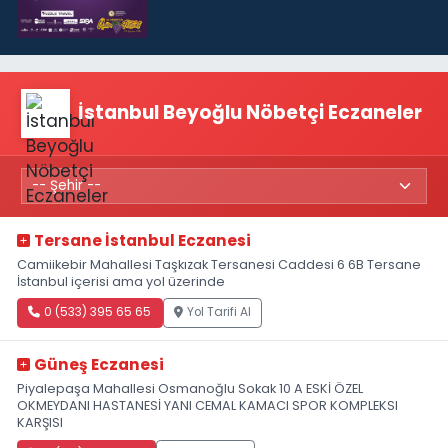
İstanbul Beyoğlu Nöbetçi Eczaneler
Tersane İstanbul Eczanesi
Camiikebir Mahallesi Taşkızak Tersanesi Caddesi 6 6B Tersane
İstanbul içerisi ama yol üzerinde
0 (533) 395 65 65
Yol Tarifi Al
Güneş Eczanesi
Piyalepaşa Mahallesi Osmanoğlu Sokak 10 A ESKİ ÖZEL
OKMEYDANI HASTANESİ YANI CEMAL KAMACI SPOR KOMPLEKSI
KARŞISI