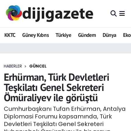
ADVERTORIAL
Hava Durumu
KKTC
Güney Kıbrıs
Türkiye
Gündem
Dünya
Ek
Dijigazete
Trafik Durumu
Dünya
Süper Lig Puan Durumu ve Fikstür
HABERLER
GÜNCEL
Eğitim
Tüm Manşetler
Erhürman, Türk Devletleri
Ekonomi
Son Dakika Haberleri
Teşkilatı Genel Sekreteri
Ömüraliyev ile görüştü
Foto Galeri
Haber Arşivi
Cumhurbaşkanı Tufan Erhürman, Antalya
GEZİ
Diplomasi Forumu kapsamında, Türk
Devletleri Teşkilatı Genel Sekreteri
Güncel