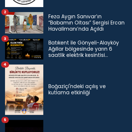
2
Feza Aygın Sanıvar’ın
“Babamın Oltası” Sergisi Ercan
Havalimanı’nda Açıldı
3
Batıkent ile Gönyeli-Alayköy
Ağıllar bölgesinde yarın 6
saatlik elektrik kesintisi…
4
Boğaziçi'ndeki açılış ve
kutlama etkinliği
5