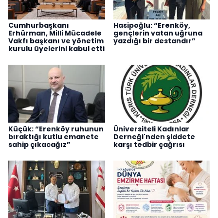
Cumhurbaşkanı
Hasipoğlu: “Erenköy,
Erhürman, Milli Mücadele
gençlerin vatan uğruna
Vakfı başkanı ve yönetim
yazdığı bir destandır”
kurulu üyelerini kabul etti
Küçük: “Erenköy ruhunun
Üniversiteli Kadınlar
bıraktığı kutlu emanete
Derneği'nden şiddete
sahip çıkacağız”
karşı tedbir çağrısı