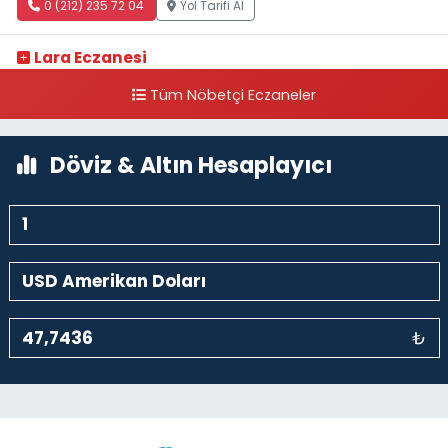
0 (212) 235 72 04
Yol Tarifi Al
Lara Eczanesi
Cihangir Mahallesi Sıraselviler Caddesi 73 A TAKSİM İLK YARDIM
Tüm Nöbetçi Eczaneler
HASTANESİ KARŞISI
0 (212) 293 90 86
Yol Tarifi Al
Döviz & Altın Hesaplayıcı
₺