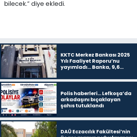
bilecek.” diye ekledi.
KKTC Merkez Bankası 2025
Yılı Faaliyet Raporu’nu
yayımladı... Banka, 9,6
milyar TL kar etti
Polis haberleri… Lefkoşa’da
arkadaşını bıçaklayan
şahıs tutuklandı
DAÜ Eczacılık Fakültesi’nin