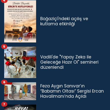
4
Boğaziçi'ndeki açılış ve
kutlama etkinliği
5
Vadili'de "Yapay Zeka ile
Geleceğe Hazır Ol" semineri
düzenlendi
6
Feza Aygın Sanıvar’ın
“Babamın Oltası” Sergisi Ercan
Havalimanı’nda Açıldı
7