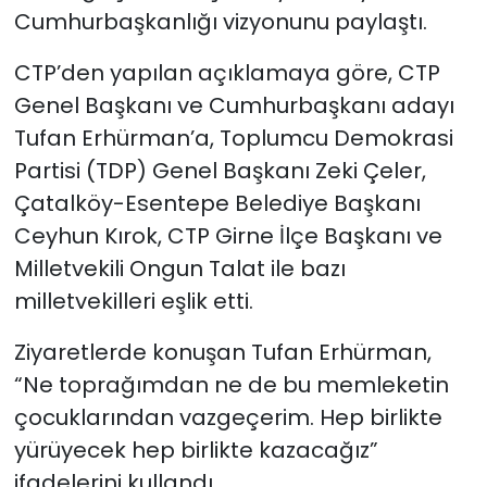
Cumhurbaşkanlığı vizyonunu paylaştı.
SAĞLIK
CTP’den yapılan açıklamaya göre, CTP
Genel Başkanı ve Cumhurbaşkanı adayı
Spor
Tufan Erhürman’a, Toplumcu Demokrasi
Teknoloji
Partisi (TDP) Genel Başkanı Zeki Çeler,
Çatalköy-Esentepe Belediye Başkanı
TÜRKiYE
Ceyhun Kırok, CTP Girne İlçe Başkanı ve
Milletvekili Ongun Talat ile bazı
Video Galeri
milletvekilleri eşlik etti.
YAŞAM
Ziyaretlerde konuşan Tufan Erhürman,
“Ne toprağımdan ne de bu memleketin
Yazarlar
çocuklarından vazgeçerim. Hep birlikte
yürüyecek hep birlikte kazacağız”
ifadelerini kullandı.