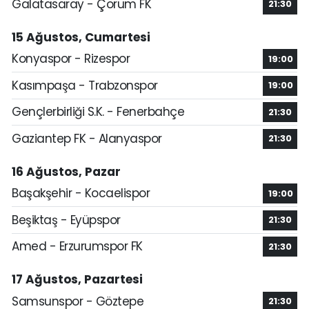
Galatasaray - Çorum FK
21:30
15 Ağustos, Cumartesi
Konyaspor - Rizespor
19:00
Kasımpaşa - Trabzonspor
19:00
Gençlerbirliği S.K. - Fenerbahçe
21:30
Gaziantep FK - Alanyaspor
21:30
16 Ağustos, Pazar
Başakşehir - Kocaelispor
19:00
Beşiktaş - Eyüpspor
21:30
Amed - Erzurumspor FK
21:30
17 Ağustos, Pazartesi
Samsunspor - Göztepe
21:30