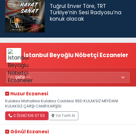
Tuğrul Enver Töre, TRT
Türkiye’nin Sesi Radyosu’na
konuk olacak
İstanbul Beyoğlu Nöbetçi Eczaneler
Huzur Eczanesi
Kulaksız Mahallesi Kulaksız Caddesi 95D KULAKSIZ MEYDANI
KULAKSIZ ÇARŞI CAMİİ KARŞISI
0 (538) 516 07 53
Yol Tarifi Al
Gönül Eczanesi