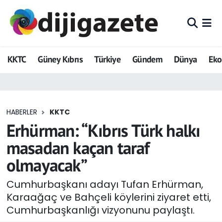
ADVERTORIAL
Hava Durumu
KKTC
Güney Kıbrıs
Türkiye
Gündem
Dünya
Ek
Dijigazete
Trafik Durumu
Dünya
Süper Lig Puan Durumu ve Fikstür
HABERLER
KKTC
Eğitim
Tüm Manşetler
Erhürman: “Kıbrıs Türk halkı
Ekonomi
Son Dakika Haberleri
masadan kaçan taraf
olmayacak”
Foto Galeri
Haber Arşivi
Cumhurbaşkanı adayı Tufan Erhürman,
GEZİ
Karaağaç ve Bahçeli köylerini ziyaret etti,
Cumhurbaşkanlığı vizyonunu paylaştı.
Güncel