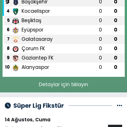
Başakşehir
0
0
3
Kocaelispor
0
0
4
Beşiktaş
0
0
5
Eyüpspor
0
0
6
Galatasaray
0
0
7
Çorum FK
0
0
8
Gaziantep FK
0
0
9
Alanyaspor
0
0
10
Detaylar için tıklayın
Süper Lig Fikstür
14 Ağustos, Cuma