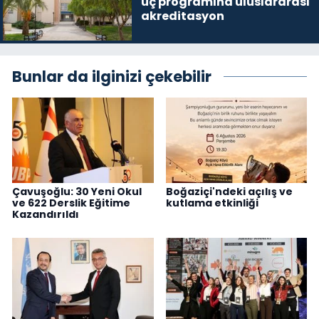
üç programına uluslararası
akreditasyon
Bunlar da ilginizi çekebilir
Çavuşoğlu: 30 Yeni Okul
Boğaziçi'ndeki açılış ve
ve 622 Derslik Eğitime
kutlama etkinliği
Kazandırıldı