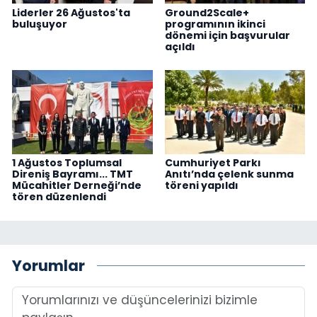
Liderler 26 Ağustos'ta
Ground2Scale+
buluşuyor
programının ikinci
dönemi için başvurular
açıldı
1 Ağustos Toplumsal
Cumhuriyet Parkı
Direniş Bayramı... TMT
Anıtı’nda çelenk sunma
Mücahitler Derneği’nde
töreni yapıldı
tören düzenlendi
Yorumlar