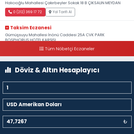
Halıcıoğlu Mahallesi Çakırbeyler Sokak 18 B ÇIKSALIN MEYDAN
0 (212) 369 17 72
Yol Tarifi Al
Taksim Eczanesi
Gümüşsuyu Mahallesi İnönü Caddesi 25A CVK PARK
BOSPHORUS HOTEL KARŞISI
Tüm Nöbetçi Eczaneler
0 (212) 249 50 99
Yol Tarifi Al
Döviz & Altın Hesaplayıcı
₺