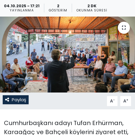
04.10.2025 - 17:21
2
2 DK
Gündem
YAYINLANMA
GÖSTERIM
OKUNMA SÜRESI
KKTC
KKTC YEREL SEÇİM 2018
Kültür Sanat
Magazin
Moda
Paylaş
-
+
A
A
Nöbetçi Eczaneler
Otomobil Dünyası
Cumhurbaşkanı adayı Tufan Erhürman,
Karaağaç ve Bahçeli köylerini ziyaret etti,
Politika