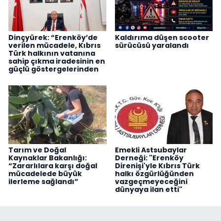
Dinçyürek: “Erenköy’de
Kaldırıma düşen scooter
verilen mücadele, Kıbrıs
sürücüsü yaralandı
Türk halkının vatanına
sahip çıkma iradesinin en
güçlü göstergelerinden
Tarım ve Doğal
Emekli Astsubaylar
Kaynaklar Bakanlığı:
Derneği: "Erenköy
“Zararlılara karşı doğal
Direnişi'yle Kıbrıs Türk
mücadelede büyük
halkı özgürlüğünden
ilerleme sağlandı”
vazgeçmeyeceğini
dünyaya ilan etti"