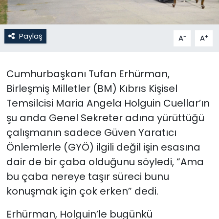
SAĞLIK
Paylaş
-
+
A
A
Spor
Teknoloji
Cumhurbaşkanı Tufan Erhürman,
Birleşmiş Milletler (BM) Kıbrıs Kişisel
TÜRKiYE
Temsilcisi Maria Angela Holguin Cuellar’ın
şu anda Genel Sekreter adına yürüttüğü
Video Galeri
çalışmanın sadece Güven Yaratıcı
Önlemlerle (GYÖ) ilgili değil işin esasına
YAŞAM
dair de bir çaba olduğunu söyledi, “Ama
Yazarlar
bu çaba nereye taşır süreci bunu
konuşmak için çok erken” dedi.
Erhürman, Holguin’le bugünkü