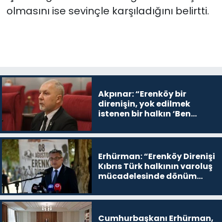
olmasını ise sevinçle karşıladığını belirtti.
Akpınar: “Erenköy bir
direnişin, yok edilmek
istenen bir halkın ‘Ben
buradayım ve var olmaya
devam edeceğim’ dediği
yer
Erhürman: “Erenköy Direnişi
Kıbrıs Türk halkının varoluş
mücadelesinde dönüm
noktalarından biri”
Cumhurbaşkanı Erhürman,