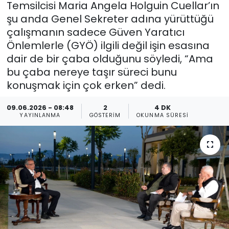
Temsilcisi Maria Angela Holguin Cuellar’ın
şu anda Genel Sekreter adına yürüttüğü
Gündem
çalışmanın sadece Güven Yaratıcı
KKTC
Önlemlerle (GYÖ) ilgili değil işin esasına
dair de bir çaba olduğunu söyledi, “Ama
KKTC YEREL SEÇİM 2018
bu çaba nereye taşır süreci bunu
konuşmak için çok erken” dedi.
Kültür Sanat
09.06.2026 - 08:48
2
4 DK
YAYINLANMA
GÖSTERIM
OKUNMA SÜRESI
Magazin
Moda
Nöbetçi Eczaneler
Otomobil Dünyası
Politika