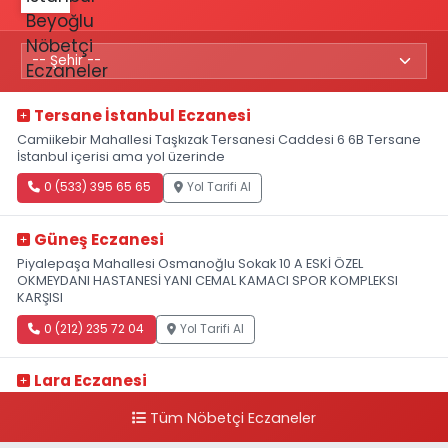
Tersane İstanbul Eczanesi
Camiikebir Mahallesi Taşkızak Tersanesi Caddesi 6 6B Tersane
İstanbul içerisi ama yol üzerinde
0 (533) 395 65 65
Yol Tarifi Al
Güneş Eczanesi
Piyalepaşa Mahallesi Osmanoğlu Sokak 10 A ESKİ ÖZEL
OKMEYDANI HASTANESİ YANI CEMAL KAMACI SPOR KOMPLEKSI
KARŞISI
0 (212) 235 72 04
Yol Tarifi Al
Lara Eczanesi
Cihangir Mahallesi Sıraselviler Caddesi 73 A TAKSİM İLK YARDIM
Tüm Nöbetçi Eczaneler
HASTANESİ KARŞISI