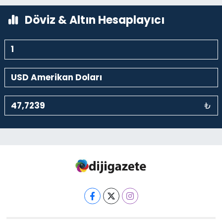
0 (212) 293 90 86
Yol Tarifi Al
Döviz & Altın Hesaplayıcı
₺