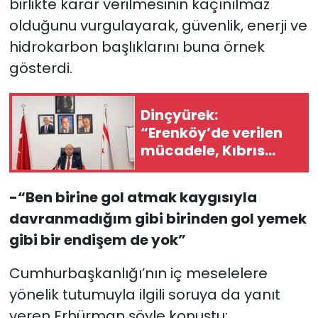
birlikte karar verilmesinin kaçınılmaz
olduğunu vurgulayarak, güvenlik, enerji ve
hidrokarbon başlıklarını buna örnek
gösterdi.
Dinçyürek:
“Erenköy’de verilen
mücadele, Kıbrıs
Türk halkının
vatanına sahip
-“Ben birine gol atmak kaygısıyla
çıkma iradesinin en
davranmadığım gibi birinden gol yemek
güçlü
göstergelerinden
gibi bir endişem de yok”
Cumhurbaşkanlığı’nın iç meselelere
yönelik tutumuyla ilgili soruya da yanıt
veren Erhürman şöyle konuştu: