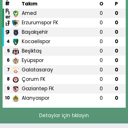
#
Takım
O
P
Amed
0
0
1
Erzurumspor FK
0
0
2
Başakşehir
0
0
3
Kocaelispor
0
0
4
Beşiktaş
0
0
5
Eyüpspor
0
0
6
Galatasaray
0
0
7
Çorum FK
0
0
8
Gaziantep FK
0
0
9
Alanyaspor
0
0
10
Detaylar için tıklayın