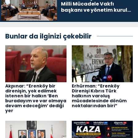
Milli Mücadele Vakfı
başkanı ve yönetim kurulu
üyelerini kabul etti
Bunlar da ilginizi çekebilir
Akpınar: “Erenköy bir
Erhürman: “Erenköy
direnişin, yok edilmek
Direnişi Kıbrıs Türk
istenen bir halkın ‘Ben
halkının varoluş
buradayım ve var olmaya
mücadelesinde dönüm
devam edeceğim’ dediği
noktalarından biri”
yer