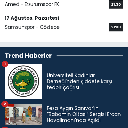
Amed - Erzurumspor FK
21:30
17 Ağustos, Pazartesi
Samsunspor - Göztepe
21:30
Trend Haberler
1
Üniversiteli Kadınlar
Derneği'nden şiddete karşı
tedbir çağrısı
2
Feza Aygın Sanıvar’ın
“Babamın Oltası” Sergisi Ercan
Havalimanı’nda Açıldı