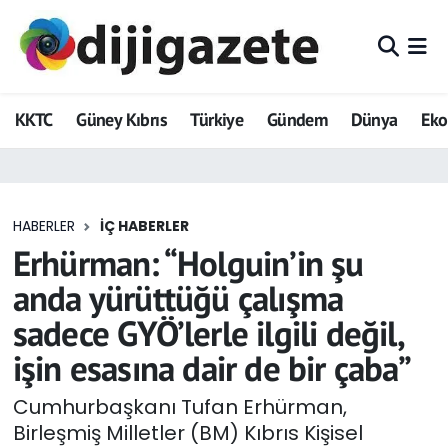
ADVERTORIAL
Hava Durumu
KKTC
Güney Kıbrıs
Türkiye
Gündem
Dünya
Ek
Dijigazete
Trafik Durumu
Dünya
Süper Lig Puan Durumu ve Fikstür
HABERLER
İÇ HABERLER
Eğitim
Tüm Manşetler
Erhürman: “Holguin’in şu
Ekonomi
Son Dakika Haberleri
anda yürüttüğü çalışma
sadece GYÖ’lerle ilgili değil,
Foto Galeri
Haber Arşivi
işin esasına dair de bir çaba”
GEZİ
Cumhurbaşkanı Tufan Erhürman,
Birleşmiş Milletler (BM) Kıbrıs Kişisel
Güncel