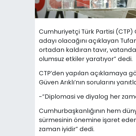
SAĞLIK
Spor
Cumhuriyetçi Türk Partisi (CTP
adayı olacağını açıklayan Tufa
Teknoloji
ortadan kaldıran tavır, vatand
olumsuz etkiler yaratıyor” dedi.
TÜRKiYE
CTP’den yapılan açıklamaya gö
Video Galeri
Güven Arıklı’nın sorularını yanıtl
YAŞAM
-“Diplomasi ve diyalog her zama
Yazarlar
Cumhurbaşkanlığının hem düny
sürmesinin önemine işaret eden
zaman iyidir” dedi.