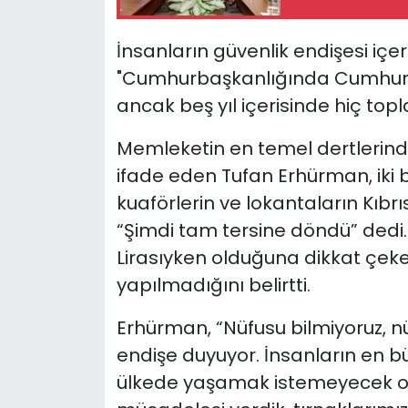
İnsanların güvenlik endişesi içe
"Cumhurbaşkanlığında Cumhuriy
ancak beş yıl içerisinde hiç top
Memleketin en temel dertlerin
ifade eden Tufan Erhürman, iki 
kuaförlerin ve lokantaların Kıbr
“Şimdi tam tersine döndü” dedi
Lirasıyken olduğuna dikkat çek
yapılmadığını belirtti.
Erhürman, “Nüfusu bilmiyoruz, nü
endişe duyuyor. İnsanların en bü
ülkede yaşamak istemeyecek olm