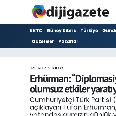
ADVERTORIAL
Hava Durumu
KKTC
Güney Kıbrıs
Türkiye
Günd
Dijigazete
Trafik Durumu
Gazeteler
Yazarlar
Dünya
Süper Lig Puan Durumu ve Fikstür
Eğitim
Tüm Manşetler
HABERLER
KKTC
Ekonomi
Son Dakika Haberleri
Erhürman: “Diplomasiy
olumsuz etkiler yaratı
Foto Galeri
Haber Arşivi
Cumhuriyetçi Türk Partisi
GEZİ
açıklayan Tufan Erhürman, 
Güncel
vatandaşlarımızın günlük y