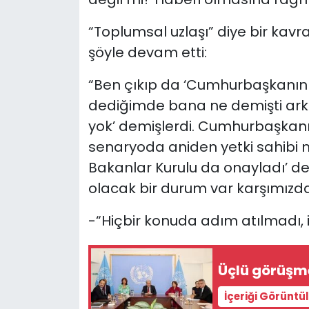
“Toplumsal uzlaşı” diye bir kavr
şöyle devam etti:
“Ben çıkıp da ‘Cumhurbaşkanının
dediğimde bana ne demişti arka
yok’ demişlerdi. Cumhurbaşkanın
senaryoda aniden yetki sahibi m
Bakanlar Kurulu da onayladı’ de
olacak bir durum var karşımızda,
-“Hiçbir konuda adım atılmadı, i
Üçlü görüşm
İçeriği Görüntü