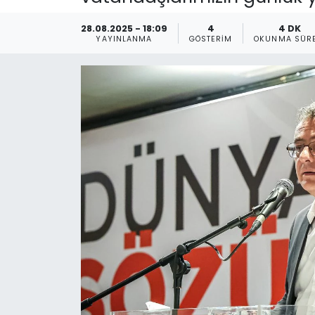
Gündem
28.08.2025 - 18:09
4
4 DK
YAYINLANMA
GÖSTERIM
OKUNMA SÜRE
KKTC
KKTC YEREL SEÇİM 2018
Kültür Sanat
Magazin
Moda
Nöbetçi Eczaneler
Otomobil Dünyası
Politika