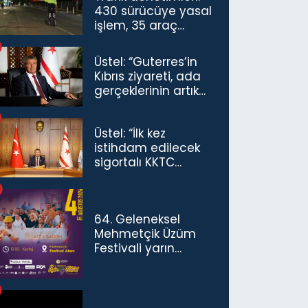
430 sürücüye yasal
işlem, 35 araç
trafikten men
Üstel: “Guterres’in
Kıbrıs ziyareti, ada
gerçeklerinin artık
göz ardı
edilemeyeceğini
Üstel: “İlk kez
göstermiştir”
istihdam edilecek
sigortalı KKTC
vatandaşları için
maaş desteğini 35
bin TL'ye çıkardık”
64. Geleneksel
Mehmetçik Üzüm
Festivali yarın
başlıyor