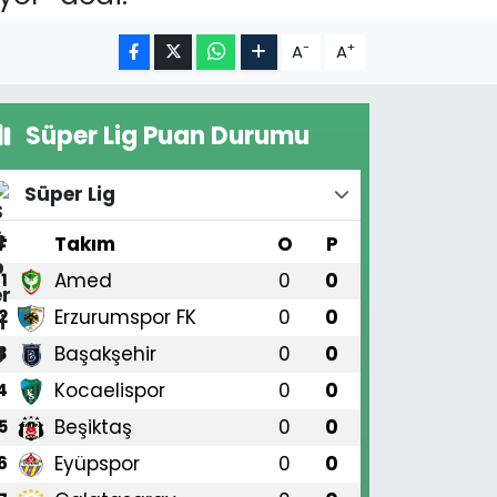
-
+
A
A
Süper Lig Puan Durumu
Süper Lig
#
Takım
O
P
Amed
0
0
1
Erzurumspor FK
0
0
2
Başakşehir
0
0
3
Kocaelispor
0
0
4
Beşiktaş
0
0
5
Eyüpspor
0
0
6