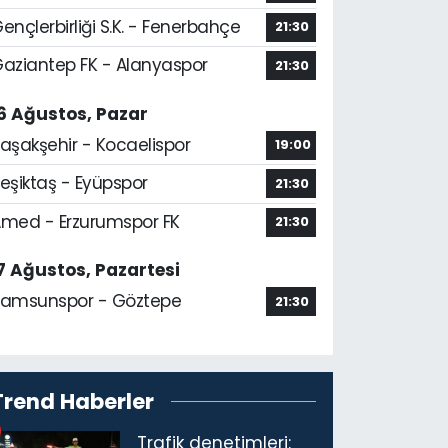
ençlerbirliği S.K. - Fenerbahçe
21:30
aziantep FK - Alanyaspor
21:30
6 Ağustos, Pazar
aşakşehir - Kocaelispor
19:00
eşiktaş - Eyüpspor
21:30
med - Erzurumspor FK
21:30
7 Ağustos, Pazartesi
amsunspor - Göztepe
21:30
Trend Haberler
Trafik denetimleri: