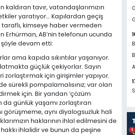
n kaldıran tavır, vatandaşlarımızın
G
kiler yaratıyor… Kapılardan geçiş
G
k taraflı, kimseye haber vermeden
iyen Erhürman, AB’nin telefonun ucunda
1
 şöyle devam etti:
B
B
orlar ama kapıda sıkıntılar yaşanıyor.
nlatmakta güçlük çekiyorlar. Sayın
A
i zorlaştırmak için girişimler yapıyor.
1
e de sürekli pompalamalısınız; var olan
S
dirmek için. Bir yandan ‘çözüm
an da günlük yaşamı zorlaştıran
nı görüşmeme, aynı diyalogsuzluk hali
arımızın haklarının ihlal edilmesini de
hakkı ihlalidir ve bunun da peşine
1