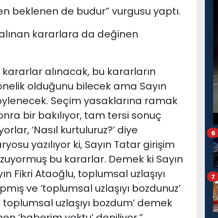
n beklenen de budur” vurgusu yaptı.
 alınan kararlara da değinen
kararlar alınacak, bu kararların
elik olduğunu bilecek ama Sayın
 söylenecek. Seçim yasaklarına ramak
onra bir bakılıyor, tam tersi sonuç
orlar, ‘Nasıl kurtuluruz?’ diye
6
yosu yazılıyor ki, Sayın Tatar girişim
ozuyormuş bu kararlar. Demek ki Sayın
yın Fikri Ataoğlu, toplumsal uzlaşıyı
7
pmış ve ‘toplumsal uzlaşıyı bozdunuz’
Ben toplumsal uzlaşıyı bozdum’ demek
n ‘haberim yoktu’ deniliyor.”