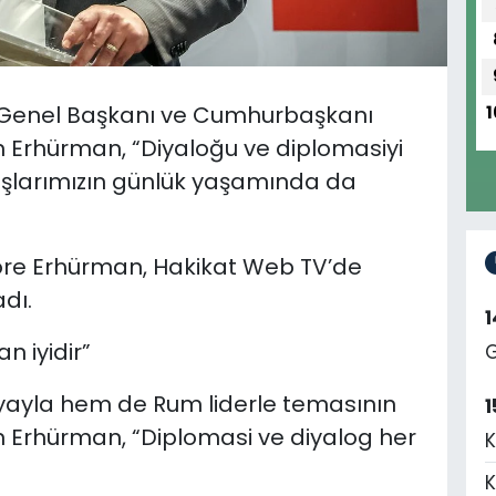
) Genel Başkanı ve Cumhurbaşkanı
1
n Erhürman, “Diyaloğu ve diplomasiyi
aşlarımızın günlük yaşamında da
re Erhürman, Hakikat Web TV’de
adı.
n iyidir”
G
ayla hem de Rum liderle temasının
1
 Erhürman, “Diplomasi ve diyalog her
K
K