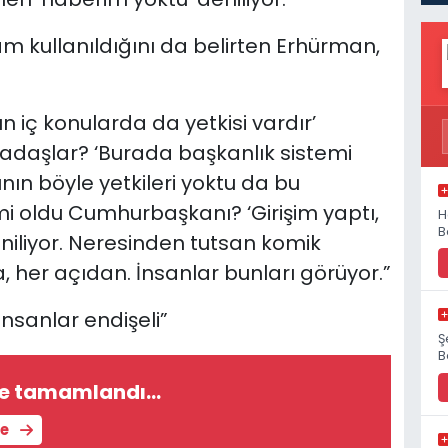
am kullanıldığını da belirten Erhürman,
 iç konularda da yetkisi vardır’
daşlar? ‘Burada başkanlık sistemi
ın böyle yetkileri yoktu da bu
i oldu Cumhurbaşkanı? ‘Girişim yaptı,
H
B
niliyor. Neresinden tutsan komik
 her açıdan. İnsanlar bunları görüyor.”
nsanlar endişeli”
Ş
B
e tamamlandı...
le