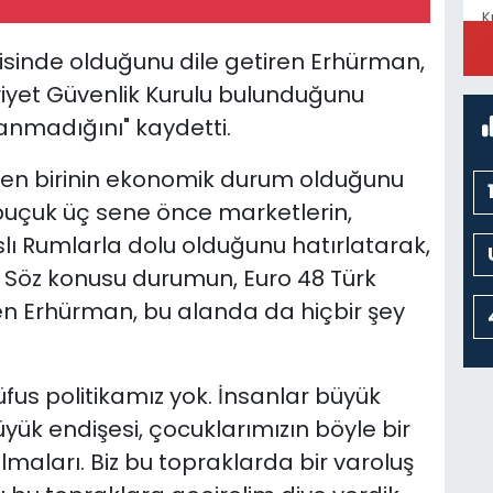
K
S
risinde olduğunu dile getiren Erhürman,
et Güvenlik Kurulu bulunduğunu
lanmadığını" kaydetti.
K
N
den birinin ekonomik durum olduğunu
buçuk üç sene önce marketlerin,
ıslı Rumlarla dolu olduğunu hatırlatarak,
. Söz konusu durumun, Euro 48 Türk
C
en Erhürman, bu alanda da hiçbir şey
C
fus politikamız yok. İnsanlar büyük
yük endişesi, çocuklarımızın böyle bir
K
C
aları. Biz bu topraklarda bir varoluş