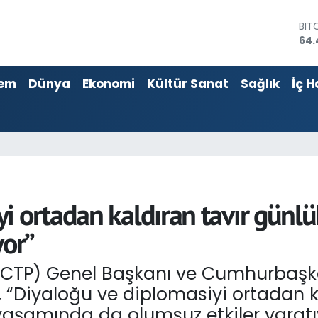
DO
47,
EU
55,
em
Dünya
Ekonomi
Kültür Sanat
Sağlık
İç H
STE
64,
GRA
651
BİS
13.
BIT
64.
i ortadan kaldıran tavır günl
yor”
 (CTP) Genel Başkanı ve Cumhurbaşk
“Diyaloğu ve diplomasiyi ortadan ka
aşamında da olumsuz etkiler yaratıy