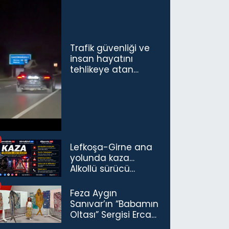
Trafik güvenliği ve
insan hayatını
tehlikeye atan
sürücü ve yolcuya
ceza...
Lefkoşa-Girne ana
yolunda kaza…
Alkollü sürücü
tutuklandı
Feza Aygın
Sanıvar’ın “Babamın
Oltası” Sergisi Ercan
Havalimanı’nda