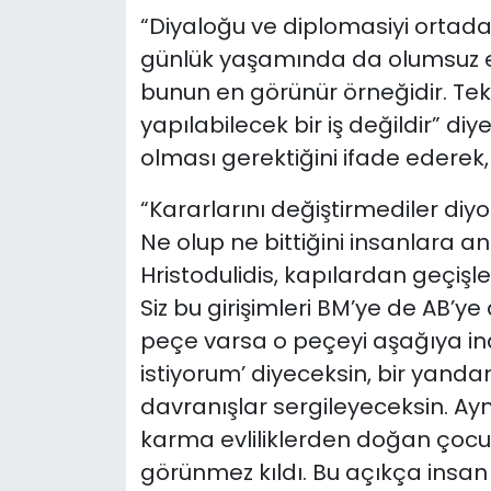
“Diyaloğu ve diplomasiyi ortada
günlük yaşamında da olumsuz et
bunun en görünür örneğidir. Te
yapılabilecek bir iş değildir” d
olması gerektiğini ifade ederek,
“Kararlarını değiştirmediler diy
Ne olup ne bittiğini insanlara a
Hristodulidis, kapılardan geçişler
Siz bu girişimleri BM’ye de AB’y
peçe varsa o peçeyi aşağıya in
istiyorum’ diyeceksin, bir yand
davranışlar sergileyeceksin. Ay
karma evliliklerden doğan çocukl
görünmez kıldı. Bu açıkça insan 