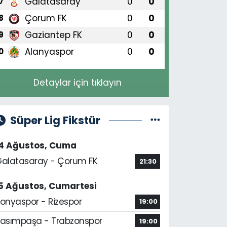
Galatasaray
0
0
7
Çorum FK
0
0
8
Gaziantep FK
0
0
9
Alanyaspor
0
0
0
Detaylar için tıklayın
Süper Lig Fikstür
14 Ağustos, Cuma
alatasaray - Çorum FK
21:30
5 Ağustos, Cumartesi
onyaspor - Rizespor
19:00
asımpaşa - Trabzonspor
19:00