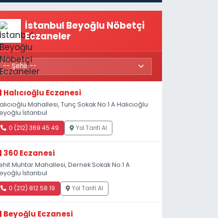
Açıldı
İstanbul Beyoğlu Nöbetçi
Eczaneler
Halıcıoğlu Eczanesi
alıcıoğlu Mahallesi, Tunç Sokak No:1 A Halıcıoğlu
eyoğlu İstanbul
0 (212) 369 45 49
Yol Tarifi Al
360 Eczanesi
ehit Muhtar Mahallesi, Dernek Sokak No:1 A
eyoğlu İstanbul
0 (212) 812 58 19
Yol Tarifi Al
Beyoğlu Eczanesi