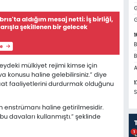
G
brıs'ta aldığım mesaj netti: İş birliği,
G
barışla şekillenen bir gelecek
1
B
le
B
eydeki mülkiyet rejimi kimse için
A
a konusu haline gelebilirsiniz.” diye
1
at faaliyetlerini durdurmak olduğunu
S
 enstrümanı haline getirilmesidir.
bu davaları kullanmıştı.” şeklinde
1