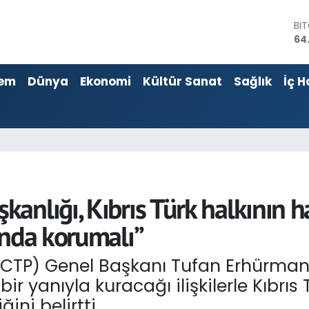
BI
64
DO
47
EU
em
Dünya
Ekonomi
Kültür Sanat
Sağlık
İç H
55
ST
64
GR
66
Bİ
13
nlığı, Kıbrıs Türk halkının ha
ında korumalı”
 (CTP) Genel Başkanı Tufan Erhürma
 yanıyla kuracağı ilişkilerle Kıbrıs 
ini belirtti.