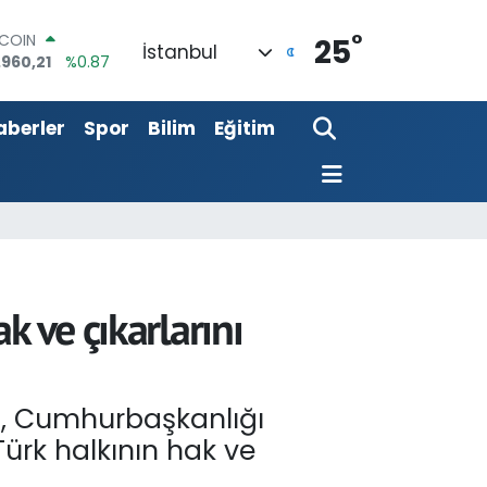
TCOIN
°
25
.960,21
%0.87
İstanbul
LAR
,7436
%0.18
RO
aberler
Spor
Bilim
Eğitim
,2510
%0.32
ERLİN
,4811
%0.38
AM ALTIN
48.99
%2.59
ST100
.779
%-14
k ve çıkarlarını
n, Cumhurbaşkanlığı
Türk halkının hak ve