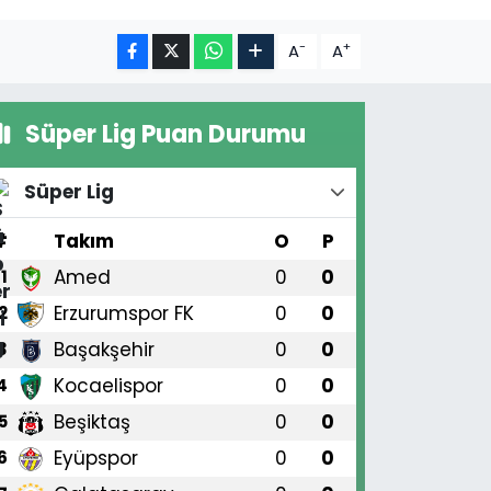
-
+
A
A
Süper Lig Puan Durumu
Süper Lig
#
Takım
O
P
Amed
0
0
1
Erzurumspor FK
0
0
2
Başakşehir
0
0
3
Kocaelispor
0
0
4
Beşiktaş
0
0
5
Eyüpspor
0
0
6