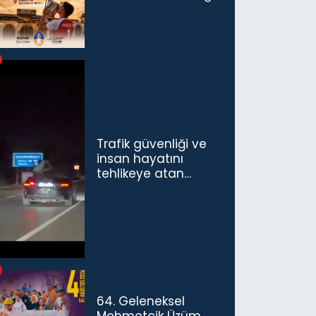
Trafik güvenliği ve
insan hayatını
tehlikeye atan
sürücü ve yolcuya
ceza...
64. Geleneksel
Mehmetçik Üzüm