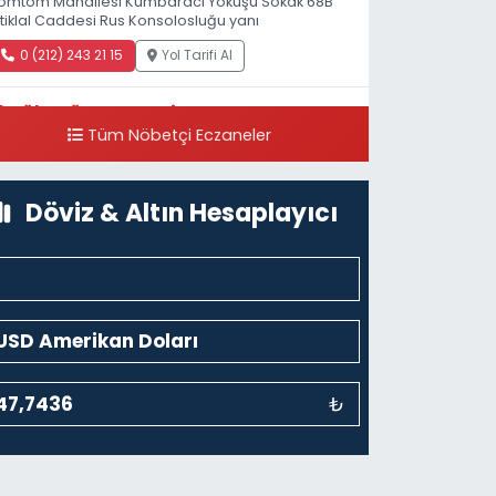
omtom Mahallesi Kumbaracı Yokuşu Sokak 68B
stiklal Caddesi Rus Konsolosluğu yanı
0 (212) 243 21 15
Yol Tarifi Al
Güleryüz Eczanesi
Tüm Nöbetçi Eczaneler
iripaşa Mahallesi Şaban Deresi Sokak 7 D Koç
üzesi Arkası-kalaycıbahçe Meydana Doğru
0 (212) 369 95 85
Yol Tarifi Al
Döviz & Altın Hesaplayıcı
₺