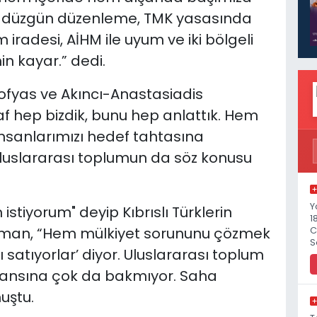
ğru düzgün düzenleme, TMK yasasında
radesi, AİHM ile uyum ve iki bölgeli
n kayar.” dedi.
stofyas ve Akıncı-Anastasiadis
f hep bizdik, bunu hep anlattık. Hem
sanlarımızı hedef tahtasına
luslararası toplumun da söz konusu
Y
istiyorum" deyip Kıbrıslı Türklerin
1
rman, “Hem mülkiyet sorununu çözmek
C
S
 satıyorlar’ diyor. Uluslararası toplum
ansına çok da bakmıyor. Saha
nuştu.