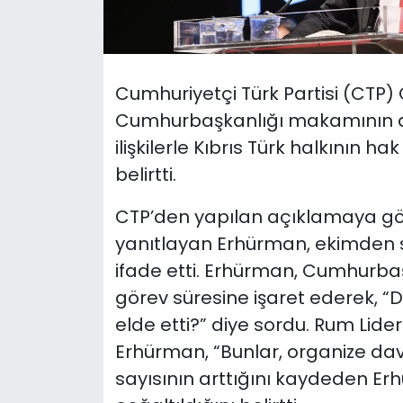
SAĞLIK
Spor
Cumhuriyetçi Türk Partisi (CTP
Cumhurbaşkanlığı makamının dü
Teknoloji
ilişkilerle Kıbrıs Türk halkının h
belirtti.
TÜRKiYE
CTP’den yapılan açıklamaya göre
Video Galeri
yanıtlayan Erhürman,
ekimden s
ifade etti.
Erhürman,
Cumhurbaşka
YAŞAM
görev süresine işaret ederek, “D
Yazarlar
elde etti?” diye sordu.
Rum Lider
Erhürman, “Bunlar, organize dav
sayısının arttığını kaydeden Er