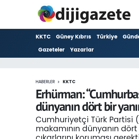
ADVERTORIAL
Hava Durumu
KKTC
Güney Kıbrıs
Türkiye
Günd
Dijigazete
Trafik Durumu
Gazeteler
Yazarlar
Dünya
Süper Lig Puan Durumu ve Fikstür
Eğitim
Tüm Manşetler
HABERLER
KKTC
Ekonomi
Son Dakika Haberleri
Erhürman: “Cumhurbaşka
dünyanın dört bir yan
Foto Galeri
Haber Arşivi
Cumhuriyetçi Türk Partisi
GEZİ
makamının dünyanın dört bir
Güncel
çıkarlarını koruması gerektiğ