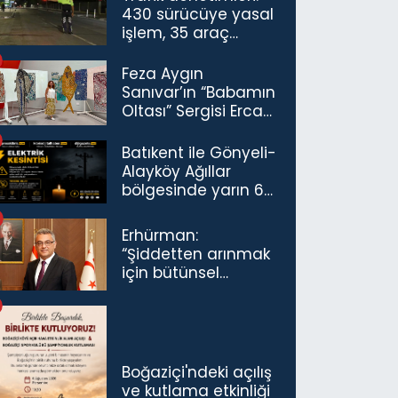
430 sürücüye yasal
işlem, 35 araç
trafikten men
Feza Aygın
Sanıvar’ın “Babamın
Oltası” Sergisi Ercan
Havalimanı’nda
Açıldı
Batıkent ile Gönyeli-
Alayköy Ağıllar
bölgesinde yarın 6
saatlik elektrik
kesintisi…
Erhürman:
“Şiddetten arınmak
için bütünsel
politikaları
konuşmamız
gerekiyor”
Boğaziçi'ndeki açılış
ve kutlama etkinliği