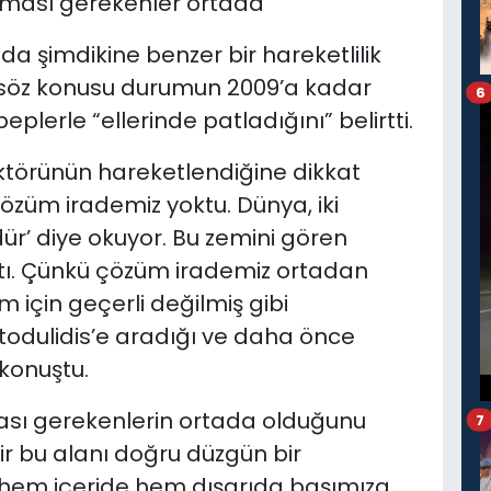
lması gerekenler ortada”
a şimdikine benzer bir hareketlilik
 söz konusu durumun 2009’a kadar
6
erle “ellerinde patladığını” belirtti.
ktörünün hareketlendiğine dikkat
züm irademiz yoktu. Dünya, iki
ür’ diye okuyor. Bu zemini gören
attı. Çünkü çözüm irademiz ortadan
im için geçerli değilmiş gibi
todulidis’e aradığı ve daha önce
konuştu.
ası gerekenlerin ortada olduğunu
7
 bu alanı doğru düzgün bir
hem içeride hem dışarıda başımıza