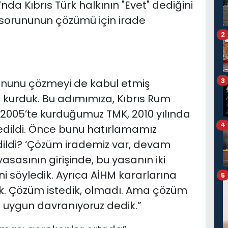
a Kıbrıs Türk halkının "Evet" dediğini
 sorununun çözümü için irade
2
3
orununu çözmeyi de kabul etmiş
ı kurduk. Bu adımımıza, Kıbrıs Rum
. 2005’te kurduğumuz TMK, 2010 yılında
4
l edildi. Önce bunu hatırlamamız
dildi? ‘Çözüm irademiz var, devam
asasının girişinde, bu yasanın iki
ini söyledik. Ayrıca AİHM kararlarına
5
k. Çözüm istedik, olmadı. Ama çözüm
 uygun davranıyoruz dedik.”