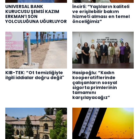
UNIVERSAL BANK
İncirli: “Yaşlıların kaliteli
KURUCUSU ŞEMSİ KAZIM
ve erişilebilir bakım
ERKMAN’I SON
hizmeti alması en temel
YOLCULUĞUNA UĞURLUYOR
önceliğimiz”
KIB-TEK: “Ot temizliğiyle
Hasipoğlu: “Kadın
ilgili iddialar doğru değil"
kooperatiflerinde
çalışanların sosyal
sigorta primlerinin
tamamını
karşılayacağız”