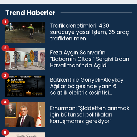
Trend Haberler
1
Trafik denetimleri: 430
sürücüye yasal işlem, 35 araç
trafikten men
2
Feza Aygın Sanıvar’ın
“Babamın Oltası” Sergisi Ercan
Havalimanı’nda Açıldı
3
Batıkent ile Gönyeli-Alayköy
Ağıllar bölgesinde yarın 6
saatlik elektrik kesintisi…
4
Erhürman: “Şiddetten arınmak
için bütünsel politikaları
konuşmamız gerekiyor”
5