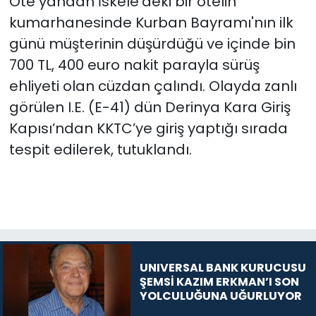
Öte yandan İskele’deki bir otelin
kumarhanesinde Kurban Bayramı'nın ilk
günü müşterinin düşürdüğü ve içinde bin
700 TL, 400 euro nakit parayla sürüş
ehliyeti olan cüzdan çalındı. Olayda zanlı
görülen I.E. (E-41) dün Derinya Kara Giriş
Kapısı’ndan KKTC’ye giriş yaptığı sırada
tespit edilerek, tutuklandı.
UNIVERSAL BANK KURUCUSU
ŞEMSİ KAZIM ERKMAN’I SON
YOLCULUĞUNA UĞURLUYOR