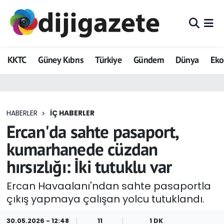
ADVERTORIAL
Hava Durumu
KKTC
Güney Kıbrıs
Türkiye
Gündem
Dünya
Ek
Dijigazete
Trafik Durumu
Dünya
Süper Lig Puan Durumu ve Fikstür
HABERLER
İÇ HABERLER
Eğitim
Tüm Manşetler
Ercan'da sahte pasaport,
Ekonomi
Son Dakika Haberleri
kumarhanede cüzdan
hırsızlığı: İki tutuklu var
Foto Galeri
Haber Arşivi
Ercan Havaalanı'ndan sahte pasaportla
GEZİ
çıkış yapmaya çalışan yolcu tutuklandı.
Güncel
30.05.2026 - 12:48
11
1 DK