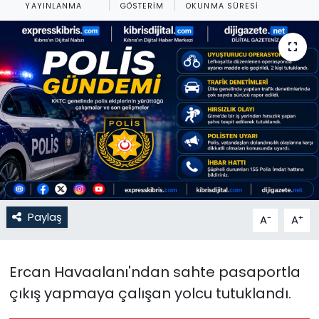
YAYINLANMA
GÖSTERIM
OKUNMA SÜRESI
Gündem
KKTC
KKTC YEREL SEÇİM 2018
Kültür Sanat
Magazin
Moda
Paylaş
-
+
A
A
Nöbetçi Eczaneler
Ercan Havaalanı'ndan sahte pasaportla
Otomobil Dünyası
çıkış yapmaya çalışan yolcu tutuklandı.
Politika