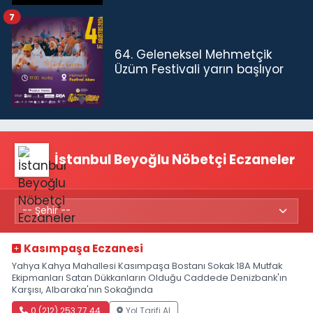
7
64. Geleneksel Mehmetçik
Üzüm Festivali yarın başlıyor
İstanbul Beyoğlu Nöbetçi Eczaneler
Kasımpaşa Eczanesi
Yahya Kahya Mahallesi Kasımpaşa Bostanı Sokak 18A Mutfak
Ekipmanları Satan Dükkanların Olduğu Caddede Denizbank'ın
Karşısı, Albaraka'nın Sokağında
0 (212) 253 77 44
Yol Tarifi Al