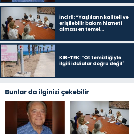
İncirli: “Yaşlıların kaliteli ve
erişilebilir bakım hizmeti
alması en temel
önceliğimiz”
KIB-TEK: “Ot temizliğiyle
ilgili iddialar doğru değil"
Bunlar da ilginizi çekebilir