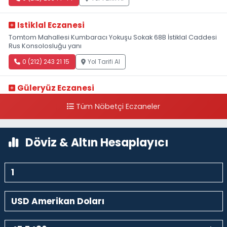
Istiklal Eczanesi
Tomtom Mahallesi Kumbaracı Yokuşu Sokak 68B İstiklal Caddesi
Rus Konsolosluğu yanı
0 (212) 243 21 15
Yol Tarifi Al
Güleryüz Eczanesi
Piripaşa Mahallesi Şaban Deresi Sokak 7 D Koç Müzesi Arkası-
Tüm Nöbetçi Eczaneler
kalaycıbahçe Meydana Doğru
0 (212) 369 95 85
Yol Tarifi Al
Döviz & Altın Hesaplayıcı