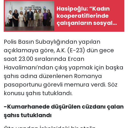
Hasipoğlu: “Kadın
SAĞLIK
kooperatiflerinde
çalışanların sosyal
Spor
sigorta primlerinin
tamamını
Polis Basın Subaylığından yapılan
Teknoloji
karşılayacağız”
açıklamaya göre, A.K. (E-23) dün gece
TÜRKiYE
saat 23.00 sıralarında Ercan
Havalimanı’ndan çıkış yapmak için başka
Video Galeri
şahıs adına düzenlenen Romanya
pasaportunu görevli memura verdi. Söz
YAŞAM
konusu şahıs tutuklandı.
Yazarlar
-Kumarhanede düşürülen cüzdanı çalan
şahıs tutuklandı