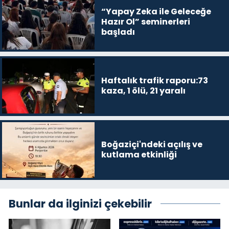
“Yapay Zeka ile Geleceğe
Hazır Ol” seminerleri
başladı
Haftalık trafik raporu:73
kaza, 1 ölü, 21 yaralı
Boğaziçi'ndeki açılış ve
kutlama etkinliği
Bunlar da ilginizi çekebilir