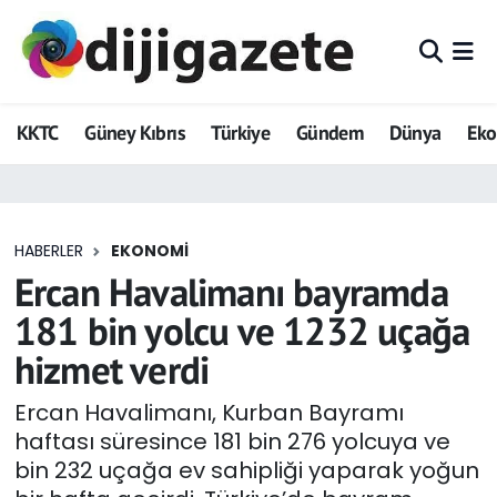
ADVERTORIAL
Hava Durumu
KKTC
Güney Kıbrıs
Türkiye
Gündem
Dünya
Ek
Dijigazete
Trafik Durumu
Dünya
Süper Lig Puan Durumu ve Fikstür
HABERLER
EKONOMI
Eğitim
Tüm Manşetler
Ercan Havalimanı bayramda
Ekonomi
Son Dakika Haberleri
181 bin yolcu ve 1232 uçağa
hizmet verdi
Foto Galeri
Haber Arşivi
Ercan Havalimanı, Kurban Bayramı
GEZİ
haftası süresince 181 bin 276 yolcuya ve
bin 232 uçağa ev sahipliği yaparak yoğun
Güncel