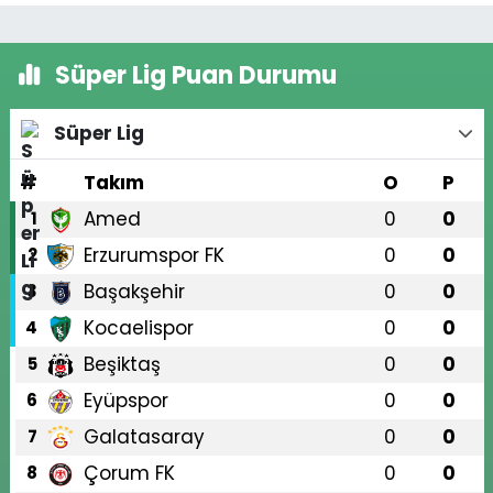
Süper Lig Puan Durumu
Süper Lig
#
Takım
O
P
Amed
0
0
1
Erzurumspor FK
0
0
2
Başakşehir
0
0
3
Kocaelispor
0
0
4
Beşiktaş
0
0
5
Eyüpspor
0
0
6
Galatasaray
0
0
7
Çorum FK
0
0
8