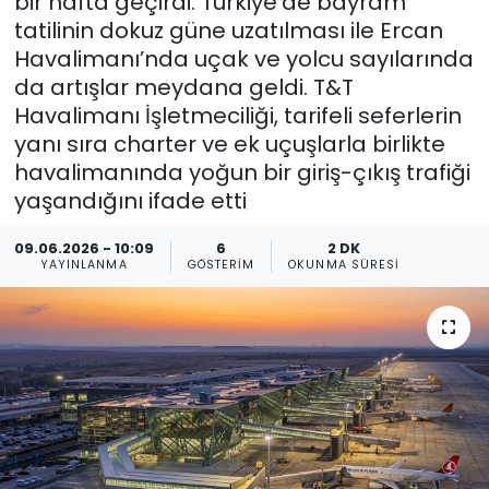
bir hafta geçirdi. Türkiye’de bayram
tatilinin dokuz güne uzatılması ile Ercan
Gündem
Havalimanı’nda uçak ve yolcu sayılarında
da artışlar meydana geldi. T&T
KKTC
Havalimanı İşletmeciliği, tarifeli seferlerin
yanı sıra charter ve ek uçuşlarla birlikte
KKTC YEREL SEÇİM 2018
havalimanında yoğun bir giriş-çıkış trafiği
yaşandığını ifade etti
Kültür Sanat
09.06.2026 - 10:09
6
2 DK
Magazin
YAYINLANMA
GÖSTERIM
OKUNMA SÜRESI
Moda
Nöbetçi Eczaneler
Otomobil Dünyası
Politika