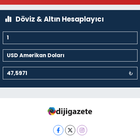
0 (212) 243 69 36
Yol Tarifi Al
Döviz & Altın Hesaplayıcı
₺