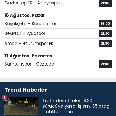
Gaziantep FK - Alanyaspor
21:30
16 Ağustos, Pazar
Başakşehir - Kocaelispor
19:00
Beşiktaş - Eyüpspor
21:30
Amed - Erzurumspor FK
21:30
17 Ağustos, Pazartesi
Samsunspor - Göztepe
21:30
Trend Haberler
1
Trafik denetimleri: 430
sürücüye yasal işlem, 35 araç
trafikten men