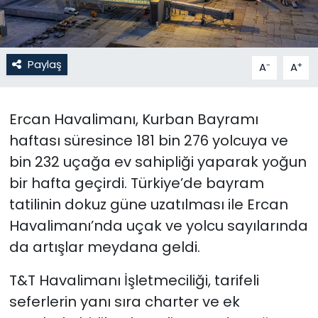
SAĞLIK
Paylaş
-
+
A
A
Spor
Teknoloji
Ercan Havalimanı, Kurban Bayramı
haftası süresince 181 bin 276 yolcuya ve
TÜRKiYE
bin 232 uçağa ev sahipliği yaparak yoğun
Video Galeri
bir hafta geçirdi. Türkiye’de bayram
tatilinin dokuz güne uzatılması ile Ercan
YAŞAM
Havalimanı’nda uçak ve yolcu sayılarında
da artışlar meydana geldi.
Yazarlar
T&T Havalimanı İşletmeciliği, tarifeli
seferlerin yanı sıra charter ve ek