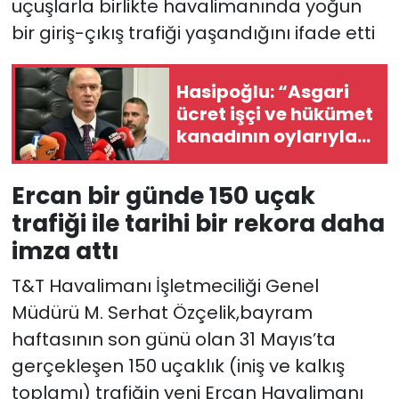
uçuşlarla birlikte havalimanında yoğun
bir giriş-çıkış trafiği yaşandığını ifade etti
Hasipoğlu: “Asgari
ücret işçi ve hükümet
kanadının oylarıyla
brüt 70 bin 893, net 61
bin 677 olarak
Ercan bir günde 150 uçak
belirlendi”
trafiği ile tarihi bir rekora daha
imza attı
T&T Havalimanı İşletmeciliği Genel
Müdürü M. Serhat Özçelik,bayram
haftasının son günü olan 31 Mayıs’ta
gerçekleşen 150 uçaklık (iniş ve kalkış
toplamı) trafiğin yeni Ercan Havalimanı