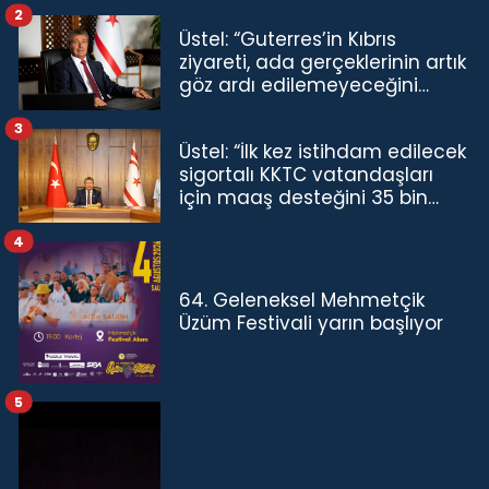
2
Üstel: “Guterres’in Kıbrıs
ziyareti, ada gerçeklerinin artık
göz ardı edilemeyeceğini
göstermiştir”
3
Üstel: “İlk kez istihdam edilecek
sigortalı KKTC vatandaşları
için maaş desteğini 35 bin
TL'ye çıkardık”
4
64. Geleneksel Mehmetçik
Üzüm Festivali yarın başlıyor
5