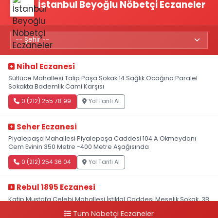
İstanbul Beyoğlu Nöbetçi Eczaneler
Nihal Eczanesi
Sütlüce Mahallesi Talip Paşa Sokak 14 Sağlık Ocağına Paralel
Sokakta Bademlik Cami Karşısı
0 (212) 255 78 99
Yol Tarifi Al
Seher Eczanesi
Piyalepaşa Mahallesi Piyalepaşa Caddesi 104 A Okmeydanı
Cem Evinin 350 Metre -400 Metre Aşağısında
0 (212) 254 36 04
Yol Tarifi Al
Rebul 1895 Eczanesi
Katip Mustafa Çelebi Mahallesi İstiklal Caddesi Meşelik Sokak, 3B
Akbank Sanat karşısı, Fransız Konsolosluğu Çaprazı
Tüm Nöbetçi Eczaneler