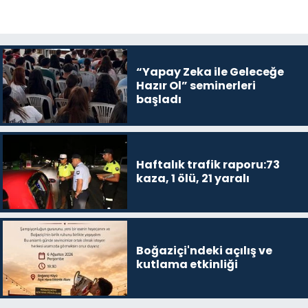
“Yapay Zeka ile Geleceğe
Hazır Ol” seminerleri
başladı
Haftalık trafik raporu:73
kaza, 1 ölü, 21 yaralı
Boğaziçi'ndeki açılış ve
kutlama etkinliği