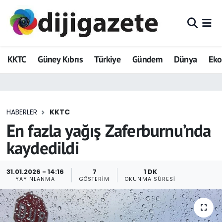
ADVERTORIAL
Hava Durumu
KKTC
Güney Kıbrıs
Türkiye
Gündem
Dünya
Ek
Dijigazete
Trafik Durumu
Dünya
Süper Lig Puan Durumu ve Fikstür
HABERLER
KKTC
Eğitim
Tüm Manşetler
En fazla yağış Zaferburnu’nda
Ekonomi
Son Dakika Haberleri
kaydedildi
Foto Galeri
Haber Arşivi
31.01.2026 - 14:16
7
1 DK
YAYINLANMA
GÖSTERIM
OKUNMA SÜRESI
GEZİ
Güncel