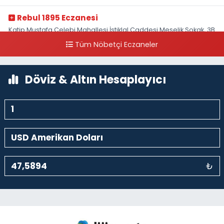
Rebul 1895 Eczanesi
Katip Mustafa Çelebi Mahallesi İstiklal Caddesi Meşelik Sokak, 3B
Akbank Sanat karşısı, Fransız Konsolosluğu Çaprazı
Tüm Nöbetçi Eczaneler
0 (212) 243 69 36
Yol Tarifi Al
Döviz & Altın Hesaplayıcı
₺