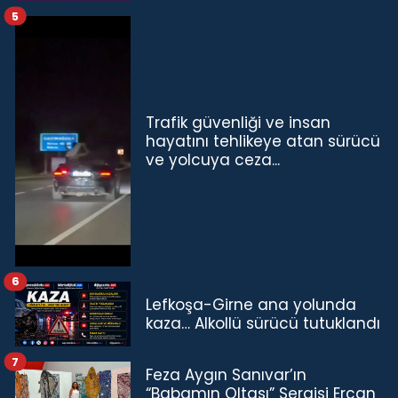
5
Trafik güvenliği ve insan
hayatını tehlikeye atan sürücü
ve yolcuya ceza...
6
Lefkoşa-Girne ana yolunda
kaza… Alkollü sürücü tutuklandı
7
Feza Aygın Sanıvar’ın
“Babamın Oltası” Sergisi Ercan