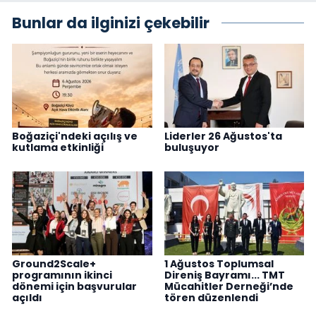
Bunlar da ilginizi çekebilir
Boğaziçi'ndeki açılış ve
Liderler 26 Ağustos'ta
kutlama etkinliği
buluşuyor
Ground2Scale+
1 Ağustos Toplumsal
programının ikinci
Direniş Bayramı... TMT
dönemi için başvurular
Mücahitler Derneği’nde
açıldı
tören düzenlendi