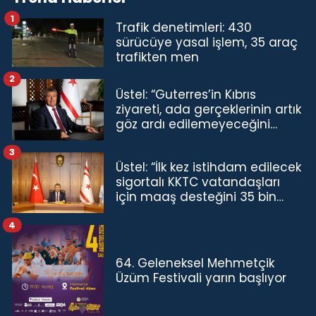
1
Trafik denetimleri: 430
sürücüye yasal işlem, 35 araç
trafikten men
2
Üstel: “Guterres’in Kıbrıs
ziyareti, ada gerçeklerinin artık
göz ardı edilemeyeceğini
göstermiştir”
3
Üstel: “İlk kez istihdam edilecek
sigortalı KKTC vatandaşları
için maaş desteğini 35 bin
TL'ye çıkardık”
4
64. Geleneksel Mehmetçik
Üzüm Festivali yarın başlıyor