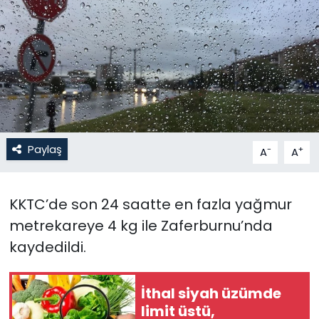
Gündem
KKTC
KKTC YEREL SEÇİM 2018
Kültür Sanat
Paylaş
-
+
A
A
Magazin
KKTC’de son 24 saatte en fazla yağmur
Moda
metrekareye 4 kg ile Zaferburnu’nda
Nöbetçi Eczaneler
kaydedildi.
Otomobil Dünyası
İthal siyah üzümde
limit üstü,
Politika