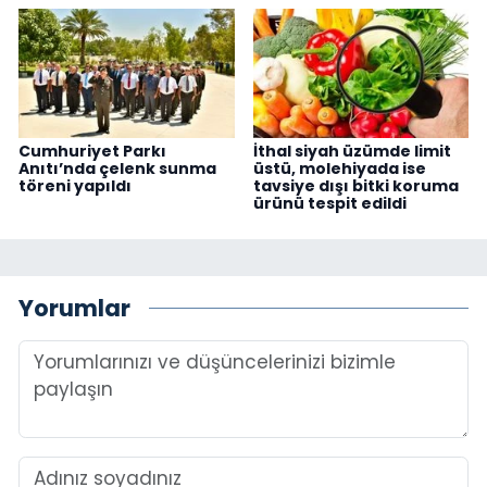
Cumhuriyet Parkı
İthal siyah üzümde limit
Anıtı’nda çelenk sunma
üstü, molehiyada ise
töreni yapıldı
tavsiye dışı bitki koruma
ürünü tespit edildi
Yorumlar