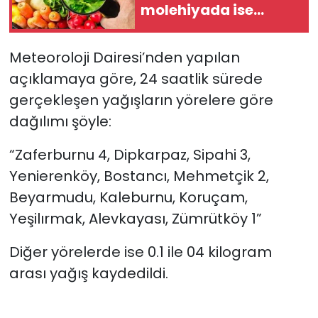
molehiyada ise
tavsiye dışı bitki
SAĞLIK
koruma ürünü tespit
Meteoroloji Dairesi’nden yapılan
edildi
Spor
açıklamaya göre, 24 saatlik sürede
gerçekleşen yağışların yörelere göre
Teknoloji
dağılımı şöyle:
TÜRKiYE
“Zaferburnu 4, Dipkarpaz, Sipahi 3,
Yenierenköy, Bostancı, Mehmetçik 2,
Video Galeri
Beyarmudu, Kaleburnu, Koruçam,
YAŞAM
Yeşilırmak, Alevkayası, Zümrütköy 1”
Diğer yörelerde ise 0.1 ile 04 kilogram
Yazarlar
arası yağış kaydedildi.