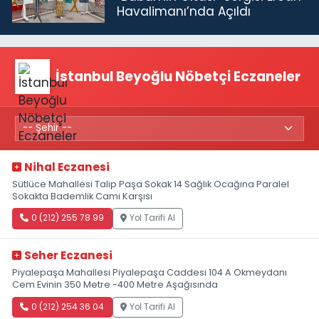
Havalimanı’nda Açıldı
İstanbul Beyoğlu Nöbetçi Eczaneler
Nihal Eczanesi
Sütlüce Mahallesi Talip Paşa Sokak 14 Sağlık Ocağına Paralel
Sokakta Bademlik Cami Karşısı
0 (212) 255 78 99
Yol Tarifi Al
Seher Eczanesi
Piyalepaşa Mahallesi Piyalepaşa Caddesi 104 A Okmeydanı
Cem Evinin 350 Metre -400 Metre Aşağısında
0 (212) 254 36 04
Yol Tarifi Al