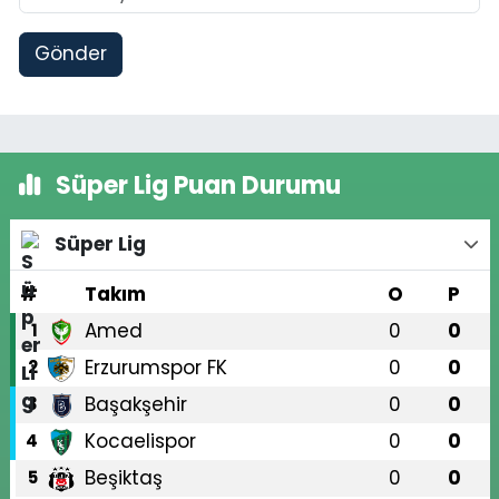
Gönder
Süper Lig Puan Durumu
Süper Lig
#
Takım
O
P
Amed
0
0
1
Erzurumspor FK
0
0
2
Başakşehir
0
0
3
Kocaelispor
0
0
4
Beşiktaş
0
0
5