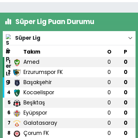
Süper Lig Puan Durumu
Süper Lig
#
Takım
O
P
Amed
0
0
1
Erzurumspor FK
0
0
2
Başakşehir
0
0
3
Kocaelispor
0
0
4
Beşiktaş
0
0
5
Eyüpspor
0
0
6
Galatasaray
0
0
7
Çorum FK
0
0
8