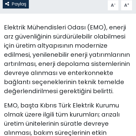
Paylaş
-
+
A
A
SAĞLIK
Elektrik Mühendisleri Odası (EMO), enerji
Spor
arz güvenliğinin sürdürülebilir olabilmesi
için üretim altyapısının modernize
Teknoloji
edilmesi, yenilenebilir enerji yatırımlarının
TÜRKiYE
artırılması, enerji depolama sistemlerinin
devreye alınması ve enterkonnekte
Video Galeri
bağlantı seçeneklerinin teknik temelde
değerlendirilmesi gerektiğini belirtti.
YAŞAM
EMO, başta Kıbrıs Türk Elektrik Kurumu
Yazarlar
olmak üzere ilgili tüm kurumları; arızalı
üretim ünitelerinin süratle devreye
alınması, bakım süreçlerinin etkin