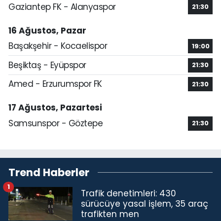
Gaziantep FK - Alanyaspor
21:30
16 Ağustos, Pazar
Başakşehir - Kocaelispor
19:00
Beşiktaş - Eyüpspor
21:30
Amed - Erzurumspor FK
21:30
17 Ağustos, Pazartesi
Samsunspor - Göztepe
21:30
Trend Haberler
1
Trafik denetimleri: 430
sürücüye yasal işlem, 35 araç
trafikten men