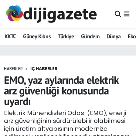
ADVERTORIAL
Hava Durumu
KKTC
Güney Kıbrıs
Türkiye
Gündem
Dünya
Ek
Dijigazete
Trafik Durumu
Dünya
Süper Lig Puan Durumu ve Fikstür
HABERLER
İÇ HABERLER
Eğitim
Tüm Manşetler
EMO, yaz aylarında elektrik
Ekonomi
Son Dakika Haberleri
arz güvenliği konusunda
uyardı
Foto Galeri
Haber Arşivi
Elektrik Mühendisleri Odası (EMO), enerji
GEZİ
arz güvenliğinin sürdürülebilir olabilmesi
için üretim altyapısının modernize
Güncel