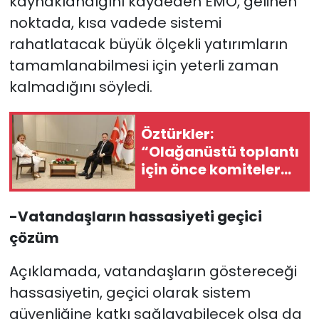
kaynaklandığını kaydeden EMO, gelinen
noktada, kısa vadede sistemi
rahatlatacak büyük ölçekli yatırımların
tamamlanabilmesi için yeterli zaman
kalmadığını söyledi.
Öztürkler:
“Olağanüstü toplantı
için önce komiteler
gerekli kararları
üretmeli”
-Vatandaşların hassasiyeti geçici
çözüm
Açıklamada, vatandaşların göstereceği
hassasiyetin, geçici olarak sistem
güvenliğine katkı sağlayabilecek olsa da