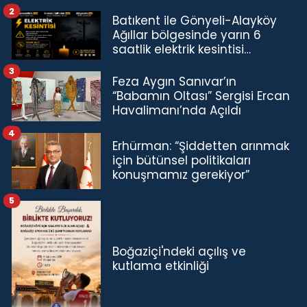
2
Batıkent ile Gönyeli-Alayköy
Ağıllar bölgesinde yarın 6
saatlik elektrik kesintisi…
3
Feza Aygın Sanıvar’ın
“Babamın Oltası” Sergisi Ercan
Havalimanı’nda Açıldı
4
Erhürman: “Şiddetten arınmak
için bütünsel politikaları
konuşmamız gerekiyor”
5
Boğaziçi'ndeki açılış ve
kutlama etkinliği