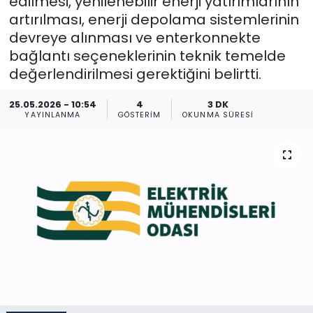
edilmesi, yenilenebilir enerji yatırımlarının
artırılması, enerji depolama sistemlerinin
Gündem
devreye alınması ve enterkonnekte
bağlantı seçeneklerinin teknik temelde
KKTC
değerlendirilmesi gerektiğini belirtti.
KKTC YEREL SEÇİM 2018
25.05.2026 - 10:54
4
3 DK
YAYINLANMA
GÖSTERIM
OKUNMA SÜRESI
Kültür Sanat
Magazin
Moda
Nöbetçi Eczaneler
Otomobil Dünyası
Politika