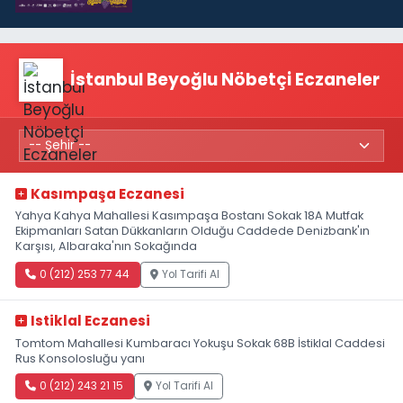
İstanbul Beyoğlu Nöbetçi Eczaneler
Kasımpaşa Eczanesi
Yahya Kahya Mahallesi Kasımpaşa Bostanı Sokak 18A Mutfak
Ekipmanları Satan Dükkanların Olduğu Caddede Denizbank'ın
Karşısı, Albaraka'nın Sokağında
0 (212) 253 77 44
Yol Tarifi Al
Istiklal Eczanesi
Tomtom Mahallesi Kumbaracı Yokuşu Sokak 68B İstiklal Caddesi
Rus Konsolosluğu yanı
0 (212) 243 21 15
Yol Tarifi Al