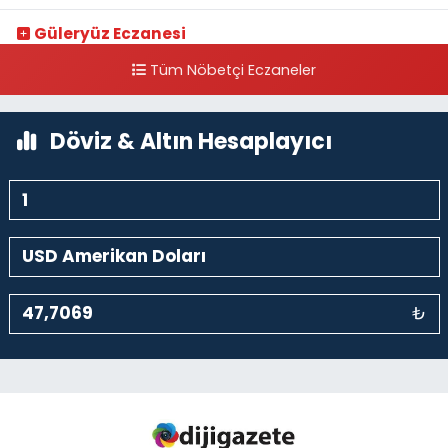
Güleryüz Eczanesi
Piripaşa Mahallesi Şaban Deresi Sokak 7 D Koç Müzesi Arkası-
Tüm Nöbetçi Eczaneler
kalaycıbahçe Meydana Doğru
0 (212) 369 95 85
Yol Tarifi Al
Döviz & Altın Hesaplayıcı
₺