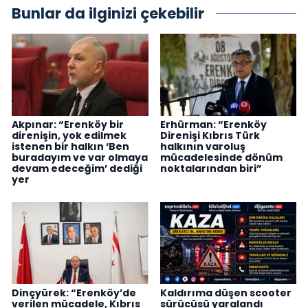
Bunlar da ilginizi çekebilir
Akpınar: “Erenköy bir
Erhürman: “Erenköy
direnişin, yok edilmek
Direnişi Kıbrıs Türk
istenen bir halkın ‘Ben
halkının varoluş
buradayım ve var olmaya
mücadelesinde dönüm
devam edeceğim’ dediği
noktalarından biri”
yer
Dinçyürek: “Erenköy’de
Kaldırıma düşen scooter
verilen mücadele, Kıbrıs
sürücüsü yaralandı