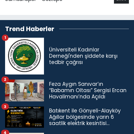
Trend Haberler
1
Üniversiteli Kadınlar
Derneği'nden şiddete karşı
tedbir çağrısı
2
Feza Aygın Sanıvar’ın
“Babamın Oltası” Sergisi Ercan
Havalimanı’nda Açıldı
3
Batıkent ile Gönyeli-Alayköy
Ağıllar bölgesinde yarın 6
saatlik elektrik kesintisi…
4