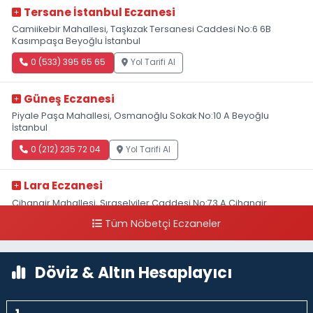
Tersane İstanbul Eczanesi
Camiikebir Mahallesi, Taşkızak Tersanesi Caddesi No:6 6B
Kasımpaşa Beyoğlu İstanbul
0 (533) 395 65 65
Yol Tarifi Al
Güneş Eczanesi
Piyale Paşa Mahallesi, Osmanoğlu Sokak No:10 A Beyoğlu
İstanbul
0 (212) 235 72 04
Yol Tarifi Al
Lara Eczanesi
Cihangir Mahallesi, Sıraselviler Caddesi No:73 A Cihangir
Beyoğlu İstanbul
Tüm Nöbetçi Eczaneler
0 (212) 293 90 86
Yol Tarifi Al
Döviz & Altın Hesaplayıcı