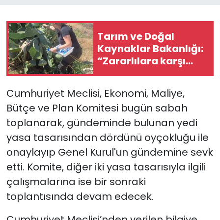
SAĞLIK
Tarım ve Doğal
Kaynaklar Bakanlığı:
Spor
“Zararlılara karşı
doğal mücadelede
Teknoloji
büyük ilerleme
Cumhuriyet Meclisi, Ekonomi, Maliye,
sağlandı”
TÜRKiYE
Bütçe ve Plan Komitesi bugün sabah
toplanarak, gündeminde bulunan yedi
Video Galeri
yasa tasarısından dördünü oyçokluğu ile
YAŞAM
onaylayıp Genel Kurul'un gündemine sevk
etti. Komite, diğer iki yasa tasarısıyla ilgili
Yazarlar
çalışmalarına ise bir sonraki
toplantısında devam edecek.
Cumhuriyet Meclisi’nden verilen bilgiye