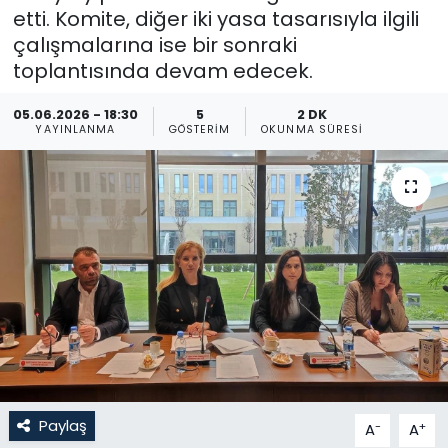
etti. Komite, diğer iki yasa tasarısıyla ilgili
Gündem
çalışmalarına ise bir sonraki
toplantısında devam edecek.
KKTC
05.06.2026 - 18:30
5
2 DK
YAYINLANMA
GÖSTERIM
OKUNMA SÜRESI
KKTC YEREL SEÇİM 2018
Kültür Sanat
Magazin
Moda
Nöbetçi Eczaneler
Otomobil Dünyası
Paylaş
-
+
A
A
Politika