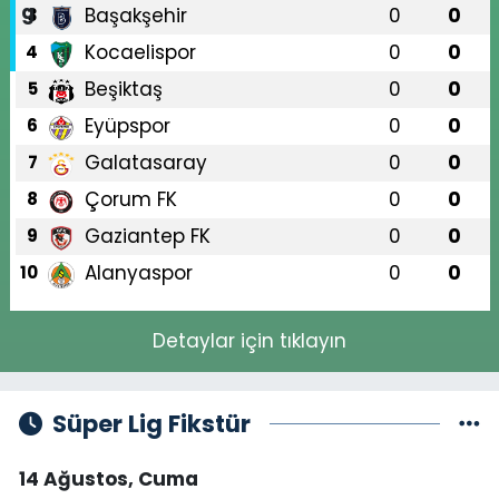
Başakşehir
0
0
3
Kocaelispor
0
0
4
Beşiktaş
0
0
5
Eyüpspor
0
0
6
Galatasaray
0
0
7
Çorum FK
0
0
8
Gaziantep FK
0
0
9
Alanyaspor
0
0
10
Detaylar için tıklayın
Süper Lig Fikstür
14 Ağustos, Cuma