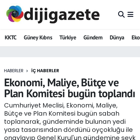
ADVERTORIAL
Hava Durumu
KKTC
Güney Kıbrıs
Türkiye
Gündem
Dünya
Ek
Dijigazete
Trafik Durumu
Dünya
Süper Lig Puan Durumu ve Fikstür
HABERLER
İÇ HABERLER
Eğitim
Tüm Manşetler
Ekonomi, Maliye, Bütçe ve
Ekonomi
Son Dakika Haberleri
Plan Komitesi bugün toplandı
Foto Galeri
Haber Arşivi
Cumhuriyet Meclisi, Ekonomi, Maliye,
Bütçe ve Plan Komitesi bugün sabah
GEZİ
toplanarak, gündeminde bulunan yedi
yasa tasarısından dördünü oyçokluğu ile
Güncel
onaylayıp Genel Kurul'un gündemine sevk