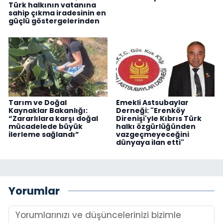
Türk halkının vatanına
sahip çıkma iradesinin en
güçlü göstergelerinden
Tarım ve Doğal
Emekli Astsubaylar
Kaynaklar Bakanlığı:
Derneği: "Erenköy
“Zararlılara karşı doğal
Direnişi'yle Kıbrıs Türk
mücadelede büyük
halkı özgürlüğünden
ilerleme sağlandı”
vazgeçmeyeceğini
dünyaya ilan etti"
Yorumlar