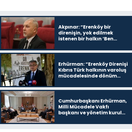
Akpınar: “Erenköy bir
direnişin, yok edilmek
istenen bir halkın ‘Ben
buradayım ve var olmaya
devam edeceğim’ dediği
yer
Erhürman: “Erenköy Direnişi
Kıbrıs Türk halkının varoluş
mücadelesinde dönüm
noktalarından biri”
Cumhurbaşkanı Erhürman,
Milli Mücadele Vakfı
başkanı ve yönetim kurulu
üyelerini kabul etti