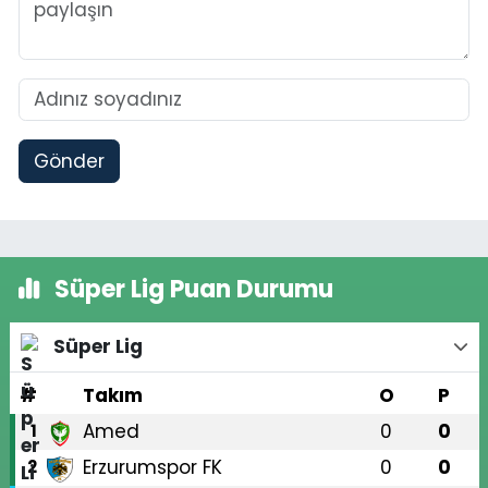
Gönder
Süper Lig Puan Durumu
Süper Lig
#
Takım
O
P
Amed
0
0
1
Erzurumspor FK
0
0
2