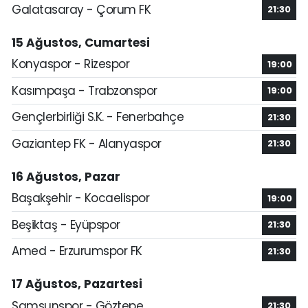
Galatasaray - Çorum FK
21:30
15 Ağustos, Cumartesi
Konyaspor - Rizespor
19:00
Kasımpaşa - Trabzonspor
19:00
Gençlerbirliği S.K. - Fenerbahçe
21:30
Gaziantep FK - Alanyaspor
21:30
16 Ağustos, Pazar
Başakşehir - Kocaelispor
19:00
Beşiktaş - Eyüpspor
21:30
Amed - Erzurumspor FK
21:30
17 Ağustos, Pazartesi
Samsunspor - Göztepe
21:30