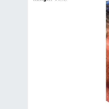
SAĞLIK
Spor
Teknoloji
TÜRKiYE
Video Galeri
YAŞAM
Yazarlar