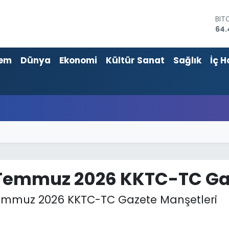
DO
47,
EU
55,
em
Dünya
Ekonomi
Kültür Sanat
Sağlık
İç H
STE
64,
GRA
651
BİS
13.
BIT
64.
Temmuz 2026 KKTC-TC Gaz
emmuz 2026 KKTC-TC Gazete Manşetleri