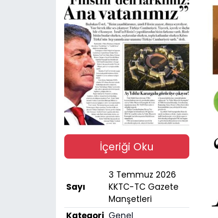
Gündem
KKTC
KKTC YEREL SEÇİM 2018
Kültür Sanat
Magazin
Moda
İçeriği Oku
Nöbetçi Eczaneler
3 Temmuz 2026
Sayı
KKTC-TC Gazete
Otomobil Dünyası
Manşetleri
Kategori
Genel
Politika