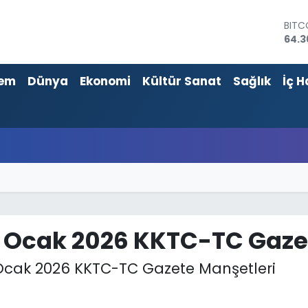
DOL
47,7
EUR
55,0
em
Dünya
Ekonomi
Kültür Sanat
Sağlık
İç H
STER
64,1
GRAM
6574
BİST
13.8
BITC
64.3
 Ocak 2026 KKTC-TC Gaze
Ocak 2026 KKTC-TC Gazete Manşetleri