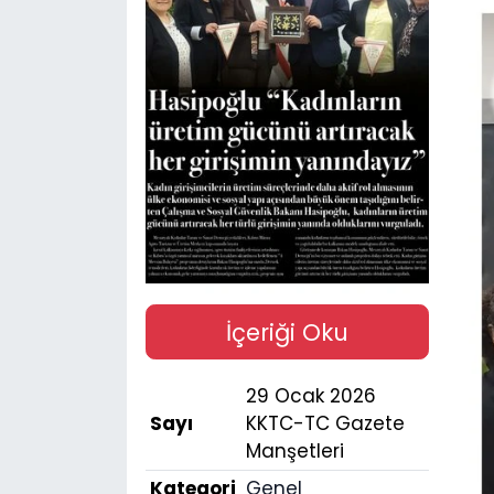
Gündem
KKTC
KKTC YEREL SEÇİM 2018
Kültür Sanat
Magazin
Moda
İçeriği Oku
Nöbetçi Eczaneler
29 Ocak 2026
Sayı
KKTC-TC Gazete
Otomobil Dünyası
Manşetleri
Kategori
Genel
Politika