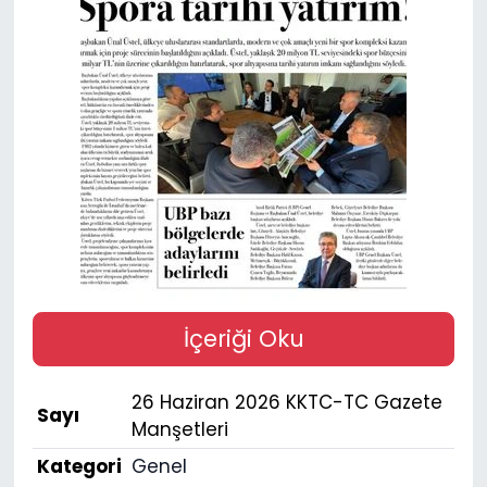
Gündem
KKTC
KKTC YEREL SEÇİM 2018
Kültür Sanat
Magazin
Moda
İçeriği Oku
Nöbetçi Eczaneler
26 Haziran 2026 KKTC-TC Gazete
Sayı
Otomobil Dünyası
Manşetleri
Kategori
Genel
Politika