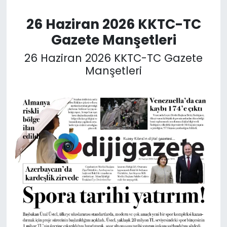
26 Haziran 2026 KKTC-TC
SAĞLIK
Gazete Manşetleri
Spor
26 Haziran 2026 KKTC-TC Gazete
Manşetleri
Teknoloji
TÜRKiYE
Video Galeri
YAŞAM
Yazarlar