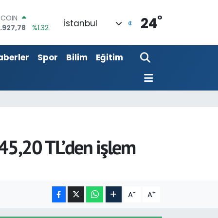
°
TCOIN
24
İstanbul
.927,78
%1.32
OLAR
,5894
%0.08
URO
aberler
Spor
Bilim
Eğitim
,0398
%-0.02
ERLİN
,1581
%0.16
AM ALTIN
27.85
%0.54
ST100
.703
%11
r 45,20 TL’den işlem
-
+
A
A