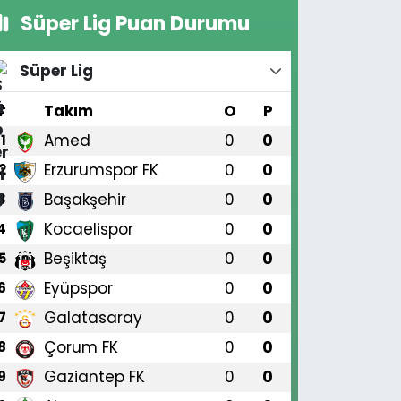
Süper Lig Puan Durumu
Süper Lig
#
Takım
O
P
Amed
0
0
1
Erzurumspor FK
0
0
2
Başakşehir
0
0
3
Kocaelispor
0
0
4
Beşiktaş
0
0
5
Eyüpspor
0
0
6
Galatasaray
0
0
7
Çorum FK
0
0
8
Gaziantep FK
0
0
9