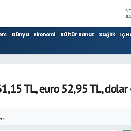
BI
64
D
47
E
em
Dünya
Ekonomi
Kültür Sanat
Sağlık
İç H
55
ST
64
GR
65
Bİ
13
n 61,15 TL, euro 52,95 TL, dola
ESI