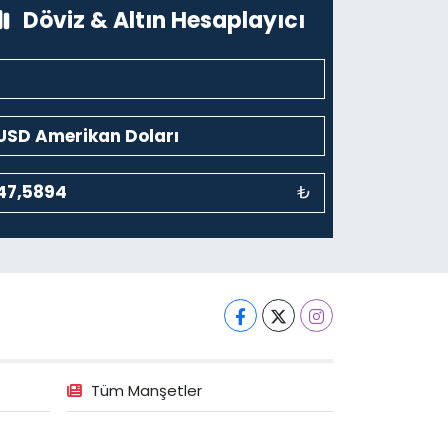
0 (212) 243 69 36
Yol Tarifi Al
Döviz & Altın Hesaplayıcı
₺
Tüm Manşetler