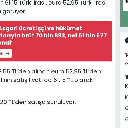
1,15 Türk lirası, euro 52,95 Türk lirası,
1
m görüyor.
Asgari ücret işçi ve hükümet
arıyla brüt 70 bin 893, net 61 bin 677
endi”
le
G
52,55 TL’den alınan euro 52,95 TL’den
1
linin satış fiyatı da 61,15 TL olarak
K
K
5,20 TL’den satışa sunuluyor.
G
G