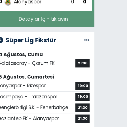
Alanyaspor
0
0
0
Detaylar için tıklayın
Süper Lig Fikstür
14 Ağustos, Cuma
alatasaray - Çorum FK
21:30
5 Ağustos, Cumartesi
onyaspor - Rizespor
19:00
asımpaşa - Trabzonspor
19:00
ençlerbirliği S.K. - Fenerbahçe
21:30
aziantep FK - Alanyaspor
21:30