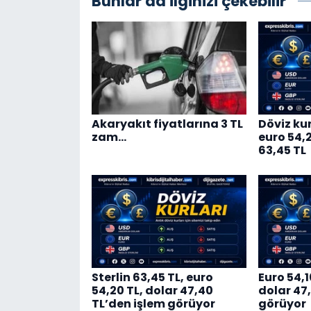
Bunlar da ilginizi çekebilir
Akaryakıt fiyatlarına 3 TL
Döviz kur
zam…
euro 54,20
63,45 TL
Sterlin 63,45 TL, euro
Euro 54,1
54,20 TL, dolar 47,40
dolar 47
TL’den işlem görüyor
görüyor