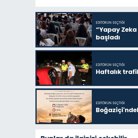
EDITÖRÜN SEÇTIĞI
“Yapay Zeka i
başladı
EDITÖRÜN SEÇTIĞI
Haftalık trafi
EDITÖRÜN SEÇTIĞI
Boğaziçi'ndek