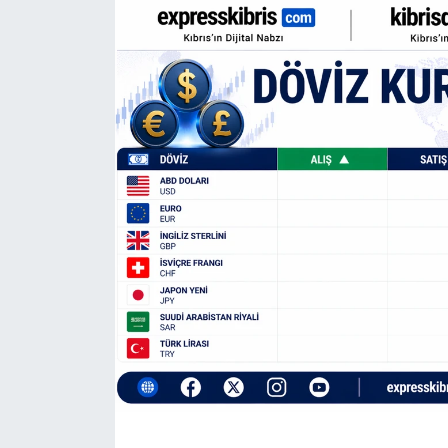
Gündem
KKTC
KKTC YEREL SEÇİM 2018
Kültür Sanat
Magazin
Moda
Nöbetçi Eczaneler
Otomobil Dünyası
Politika