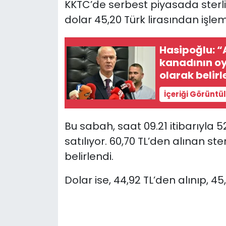
KKTC’de serbest piyasada sterlin 6
dolar 45,20 Türk lirasından işle
SAĞLIK
Hasipoğlu: “
Spor
kanadının oyl
olarak belirl
Teknoloji
İçeriği Görüntü
TÜRKiYE
Bu sabah, saat 09.21 itibarıyla 
Video Galeri
satılıyor. 60,70 TL’den alınan ster
YAŞAM
belirlendi.
Yazarlar
Dolar ise, 44,92 TL’den alınıp, 4