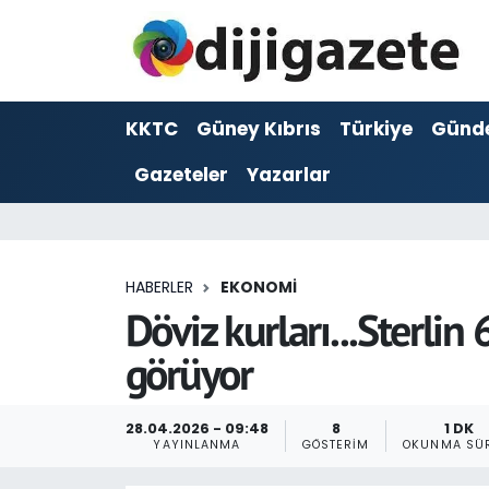
ADVERTORIAL
Hava Durumu
KKTC
Güney Kıbrıs
Türkiye
Günd
Dijigazete
Trafik Durumu
Gazeteler
Yazarlar
Dünya
Süper Lig Puan Durumu ve Fikstür
Eğitim
Tüm Manşetler
HABERLER
EKONOMI
Ekonomi
Son Dakika Haberleri
Döviz kurları...Sterli
görüyor
Foto Galeri
Haber Arşivi
GEZİ
28.04.2026 - 09:48
8
1 DK
YAYINLANMA
GÖSTERIM
OKUNMA SÜR
Güncel