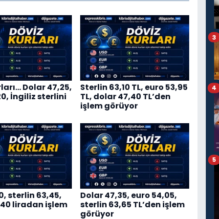
3
ları… Dolar 47,25,
Sterlin 63,10 TL, euro 53,95
4
, İngiliz sterlini
TL, dolar 47,40 TL’den
işlem görüyor
5
0, sterlin 63,45,
Dolar 47,35, euro 54,05,
,40 liradan işlem
sterlin 63,65 TL’den işlem
görüyor