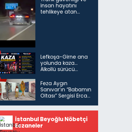
insan hayatını
tehlikeye atan
sürücü ve yolcuya
ceza...
Lefkoşa-Girne ana
yolunda kaza…
Alkollü sürücü
tutuklandı
Feza Aygın
Sanıvar’ın “Babamın
Oltası” Sergisi Ercan
Havalimanı’nda
Açıldı
İstanbul Beyoğlu Nöbetçi
Eczaneler