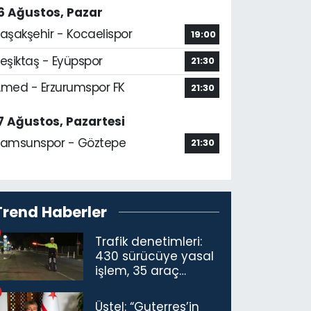
6 Ağustos, Pazar
aşakşehir - Kocaelispor
19:00
eşiktaş - Eyüpspor
21:30
med - Erzurumspor FK
21:30
7 Ağustos, Pazartesi
amsunspor - Göztepe
21:30
Trend Haberler
Trafik denetimleri:
430 sürücüye yasal
işlem, 35 araç
trafikten men
Üstel: “Guterres’in