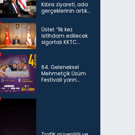
Kıbrıs ziyareti, ada
gerçeklerinin artık
göz ardı
edilemeyeceğini
Üstel: “İlk kez
göstermiştir”
istihdam edilecek
sigortalı KKTC
vatandaşları için
maaş desteğini 35
bin TL'ye çıkardık”
64. Geleneksel
Mehmetçik Üzüm
Festivali yarın
başlıyor
Trafik güvenliği ve