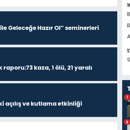
1
B
B
le Geleceğe Hazır Ol” seminerleri
A
1
S
k raporu:73 kaza, 1 ölü, 21 yaralı
1
i açılış ve kutlama etkinliği
2