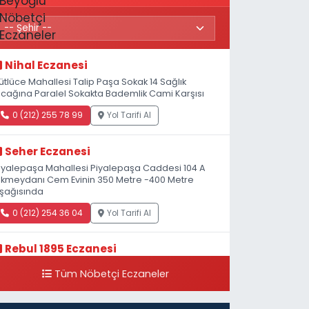
Nihal Eczanesi
ütlüce Mahallesi Talip Paşa Sokak 14 Sağlık
cağına Paralel Sokakta Bademlik Cami Karşısı
0 (212) 255 78 99
Yol Tarifi Al
Seher Eczanesi
iyalepaşa Mahallesi Piyalepaşa Caddesi 104 A
kmeydanı Cem Evinin 350 Metre -400 Metre
şağısında
0 (212) 254 36 04
Yol Tarifi Al
Rebul 1895 Eczanesi
atip Mustafa Çelebi Mahallesi İstiklal Caddesi
Tüm Nöbetçi Eczaneler
eşelik Sokak, 3B Akbank Sanat karşısı, Fransız
onsolosluğu Çaprazı