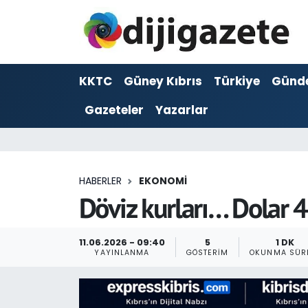
ADVERTORIAL
Hava Durumu
KKTC
Güney Kıbrıs
Türkiye
Günd
Dijigazete
Trafik Durumu
Gazeteler
Yazarlar
Dünya
Süper Lig Puan Durumu ve Fikstür
Eğitim
Tüm Manşetler
HABERLER
EKONOMI
Ekonomi
Son Dakika Haberleri
Döviz kurları… Dolar 46
Foto Galeri
Haber Arşivi
11.06.2026 - 09:40
5
1 DK
YAYINLANMA
GÖSTERIM
OKUNMA SÜR
GEZİ
Güncel