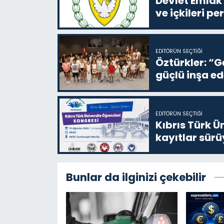
Devlet Emlak 
ve içkileri p
EDITÖRÜN SEÇTIĞI
Öztürkler: “G
güçlü inşa ed
EDITÖRÜN SEÇTIĞI
Kıbrıs Türk Ü
kayıtlar sürü
Bunlar da ilginizi çekebilir