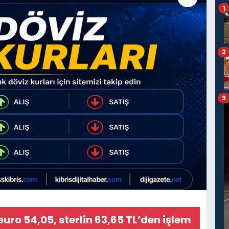
1
2
3
euro 54,05, sterlin 63,65 TL’den işlem