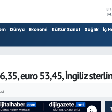
BI
64
DO
47
em
Dünya
Ekonomi
Kültür Sanat
Sağlık
İç H
EU
55
ST
64
GR
65
Bİ
13
,35, euro 53,45, İngiliz sterli
ESI