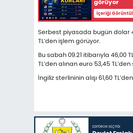
görüyor
İçeriği Görüntü
SAĞLIK
Spor
Serbest piyasada bugün dolar 46,3
TL’den işlem görüyor.
Teknoloji
Bu sabah 09.21 itibarıyla 46,00 T
TÜRKiYE
TL’den alınan euro 53,45 TL’den s
Video Galeri
İngiliz sterlininin alışı 61,60 TL’d
YAŞAM
Yazarlar
EDITÖRÜN SEÇTIĞI