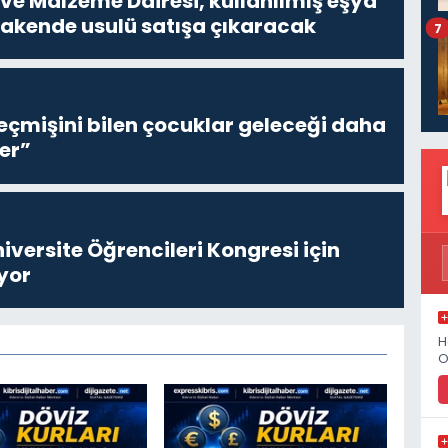
ve Malzeme Dairesi, kullanılmış eşya
erakende usulü satışa çıkaracak
7
eçmişini bilen çocuklar geleceği daha
er”
niversite Öğrencileri Kongresi için
yor
H
O