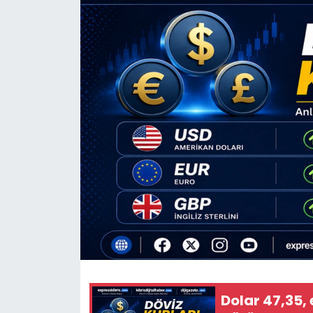
Gündem
KKTC
KKTC YEREL SEÇİM 2018
Kültür Sanat
Magazin
Moda
Nöbetçi Eczaneler
Otomobil Dünyası
Dolar 47,35, 
Politika