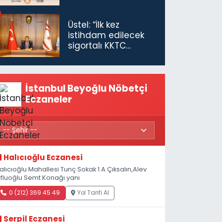
Üstel: “İlk kez
istihdam edilecek
sigortalı KKTC
vatandaşları için
maaş desteğini 35
bin TL'ye çıkardık”
İstanbul Beyoğlu Nöbetçi
Eczaneler
Halıcıoğlu Eczanesi
alıcıoğlu Mahallesi Tunç Sokak 1 A Çıksalın,Alev
fluoğlu Semt Konağı yanı
0 (212) 369 45 49
Yol Tarifi Al
Serpil Eczanesi