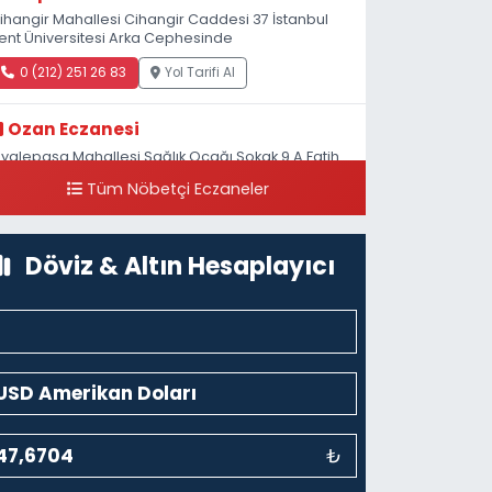
ihangir Mahallesi Cihangir Caddesi 37 İstanbul
ent Üniversitesi Arka Cephesinde
0 (212) 251 26 83
Yol Tarifi Al
Ozan Eczanesi
iyalepaşa Mahallesi Sağlık Ocağı Sokak 9 A Fatih
ultan ASM Yanı
Tüm Nöbetçi Eczaneler
0 (212) 297 30 13
Yol Tarifi Al
Döviz & Altın Hesaplayıcı
₺