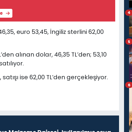
4
le
5, euro 53,45, İngiliz sterlini 62,00
5
L’den alınan dolar, 46,35 TL’den; 53,10
atılıyor.
en, satışı ise 62,00 TL’den gerçekleşiyor.
6