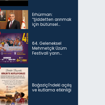
Erhürman:
“Şiddetten arınmak
için bütünsel
politikaları
konuşmamız
gerekiyor”
64. Geleneksel
Mehmetçik Üzüm
Festivali yarın
başlıyor
Boğaziçi'ndeki açılış
ve kutlama etkinliği