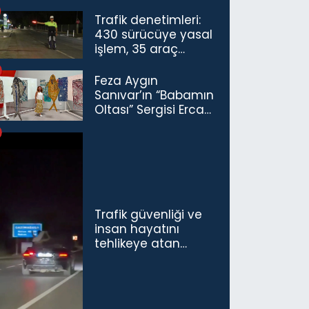
Trafik denetimleri:
430 sürücüye yasal
işlem, 35 araç
trafikten men
Feza Aygın
Sanıvar’ın “Babamın
Oltası” Sergisi Ercan
Havalimanı’nda
Açıldı
Trafik güvenliği ve
insan hayatını
tehlikeye atan
sürücü ve yolcuya
ceza...