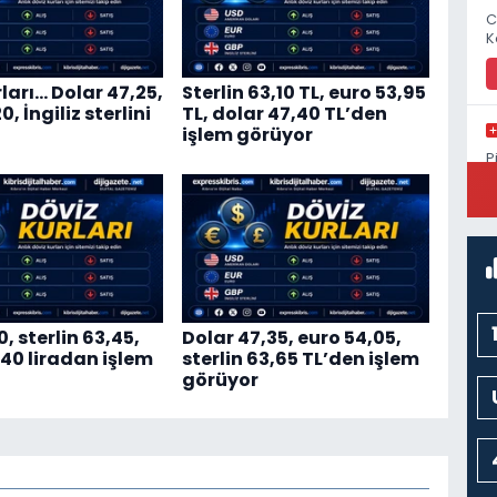
C
K
ları… Dolar 47,25,
Sterlin 63,10 TL, euro 53,95
, İngiliz sterlini
TL, dolar 47,40 TL’den
işlem görüyor
P
S
0, sterlin 63,45,
Dolar 47,35, euro 54,05,
,40 liradan işlem
sterlin 63,65 TL’den işlem
görüyor