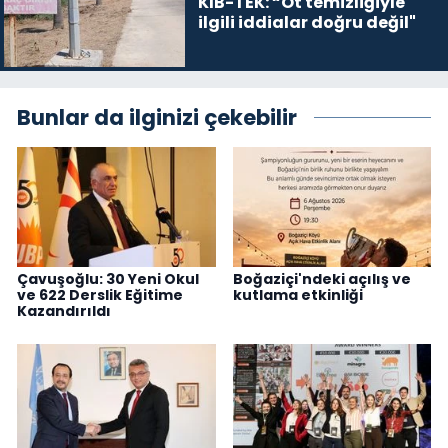
KIB-TEK: “Ot temizliğiyle
ilgili iddialar doğru değil"
Bunlar da ilginizi çekebilir
Çavuşoğlu: 30 Yeni Okul
Boğaziçi'ndeki açılış ve
ve 622 Derslik Eğitime
kutlama etkinliği
Kazandırıldı