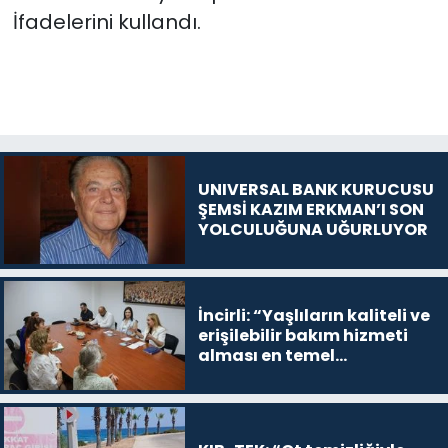
İfadelerini kullandı.
UNIVERSAL BANK KURUCUSU
ŞEMSİ KAZIM ERKMAN’I SON
YOLCULUĞUNA UĞURLUYOR
İncirli: “Yaşlıların kaliteli ve
erişilebilir bakım hizmeti
alması en temel
önceliğimiz”