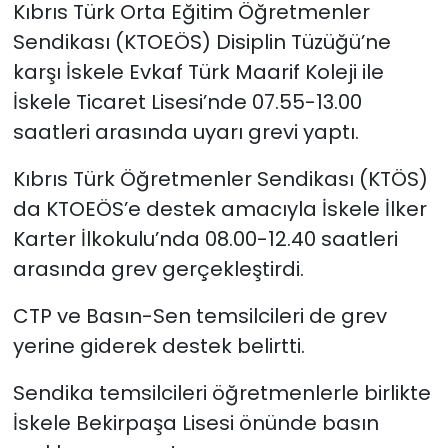
Kıbrıs Türk Orta Eğitim Öğretmenler
Sendikası (KTOEÖS) Disiplin Tüzüğü’ne
SAĞLIK
karşı İskele Evkaf Türk Maarif Koleji ile
Spor
İskele Ticaret Lisesi’nde 07.55-13.00
saatleri arasında uyarı grevi yaptı.
Teknoloji
Kıbrıs Türk Öğretmenler Sendikası (KTÖS)
TÜRKiYE
da KTOEÖS’e destek amacıyla İskele İlker
Karter İlkokulu’nda 08.00-12.40 saatleri
Video Galeri
arasında grev gerçekleştirdi.
YAŞAM
CTP ve Basın-Sen temsilcileri de grev
yerine giderek destek belirtti.
Yazarlar
Sendika temsilcileri öğretmenlerle birlikte
İskele Bekirpaşa Lisesi önünde basın