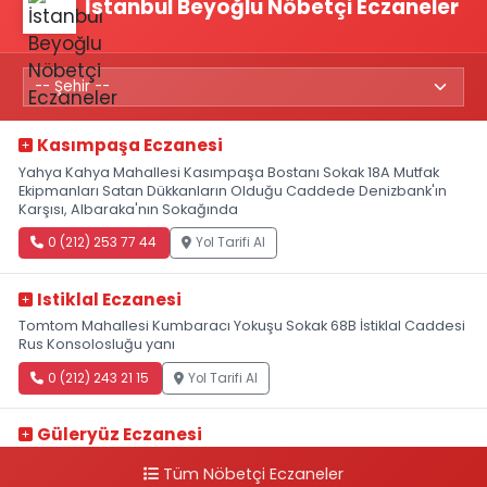
İstanbul Beyoğlu Nöbetçi Eczaneler
Kasımpaşa Eczanesi
Yahya Kahya Mahallesi Kasımpaşa Bostanı Sokak 18A Mutfak
Ekipmanları Satan Dükkanların Olduğu Caddede Denizbank'ın
Karşısı, Albaraka'nın Sokağında
0 (212) 253 77 44
Yol Tarifi Al
Istiklal Eczanesi
Tomtom Mahallesi Kumbaracı Yokuşu Sokak 68B İstiklal Caddesi
Rus Konsolosluğu yanı
0 (212) 243 21 15
Yol Tarifi Al
Güleryüz Eczanesi
Piripaşa Mahallesi Şaban Deresi Sokak 7 D Koç Müzesi Arkası-
Tüm Nöbetçi Eczaneler
kalaycıbahçe Meydana Doğru