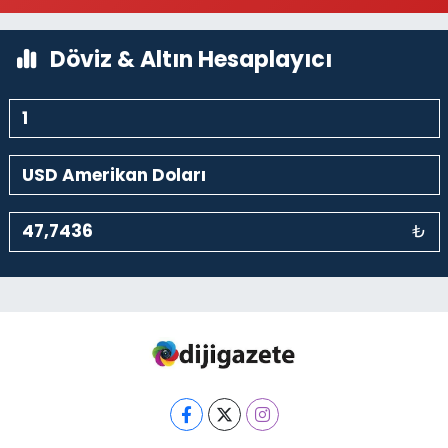
0 (212) 369 95 85
Yol Tarifi Al
Döviz & Altın Hesaplayıcı
₺