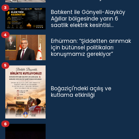
3
Batıkent ile Gönyeli-Alayköy
Ağıllar bölgesinde yarın 6
saatlik elektrik kesintisi…
4
Erhürman: “Şiddetten arınmak
için bütünsel politikaları
konuşmamız gerekiyor”
5
Boğaziçi'ndeki açılış ve
kutlama etkinliği
6