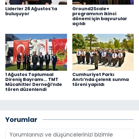
Liderler 26 Ağustos'ta
Ground2Scale+
buluşuyor
programının ikinci
dönemi için başvurular
açıldı
1 Ağustos Toplumsal
Cumhuriyet Parkı
Direniş Bayramı... TMT
Anıtı’nda çelenk sunma
Mücahitler Derneği’nde
töreni yapıldı
tören düzenlendi
Yorumlar