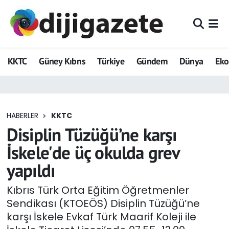
ADVERTORIAL
Hava Durumu
KKTC
Güney Kıbrıs
Türkiye
Gündem
Dünya
Ek
Dijigazete
Trafik Durumu
Dünya
Süper Lig Puan Durumu ve Fikstür
HABERLER
KKTC
Eğitim
Tüm Manşetler
Disiplin Tüzüğü’ne karşı
Ekonomi
Son Dakika Haberleri
İskele'de üç okulda grev
yapıldı
Foto Galeri
Haber Arşivi
Kıbrıs Türk Orta Eğitim Öğretmenler
GEZİ
Sendikası (KTOEÖS) Disiplin Tüzüğü’ne
karşı İskele Evkaf Türk Maarif Koleji ile
Güncel