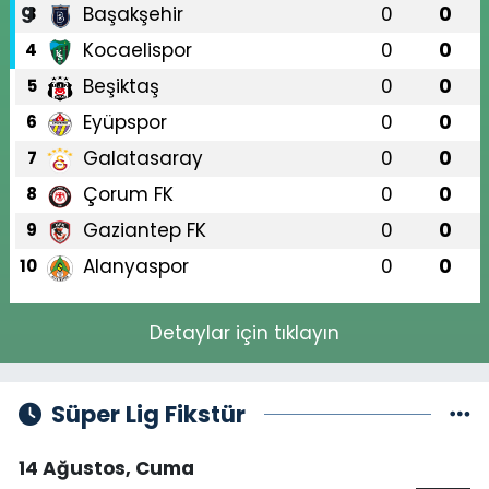
Başakşehir
0
0
3
Kocaelispor
0
0
4
Beşiktaş
0
0
5
Eyüpspor
0
0
6
Galatasaray
0
0
7
Çorum FK
0
0
8
Gaziantep FK
0
0
9
Alanyaspor
0
0
10
Detaylar için tıklayın
Süper Lig Fikstür
14 Ağustos, Cuma