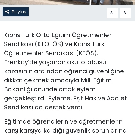
Paylaş
-
+
A
A
SAĞLIK
Spor
Kıbrıs Türk Orta Eğitim Öğretmenler
Sendikası (KTOEÖS) ve Kıbrıs Türk
Teknoloji
Öğretmenler Sendikası (KTÖS),
TÜRKiYE
Erenköy’de yaşanan okul otobüsü
kazasının ardından öğrenci güvenliğine
Video Galeri
dikkat çekmek amacıyla Milli Eğitim
Bakanlığı önünde ortak eylem
YAŞAM
gerçekleştirdi. Eyleme, Eşit Hak ve Adalet
Yazarlar
Sendikası da destek verdi.
Eğitimde öğrencilerin ve öğretmenlerin
karşı karşıya kaldığı güvenlik sorunlarına