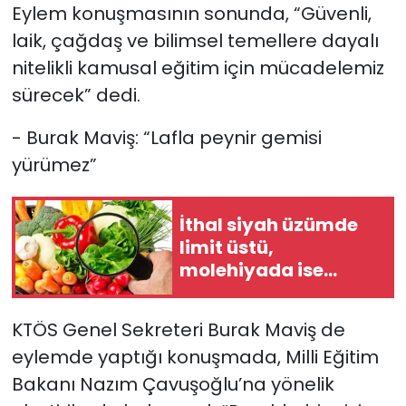
Eylem konuşmasının sonunda, “Güvenli,
laik, çağdaş ve bilimsel temellere dayalı
nitelikli kamusal eğitim için mücadelemiz
sürecek” dedi.
- Burak Maviş: “Lafla peynir gemisi
yürümez”
İthal siyah üzümde
limit üstü,
molehiyada ise
tavsiye dışı bitki
koruma ürünü tespit
KTÖS Genel Sekreteri Burak Maviş de
edildi
eylemde yaptığı konuşmada, Milli Eğitim
Bakanı Nazım Çavuşoğlu’na yönelik