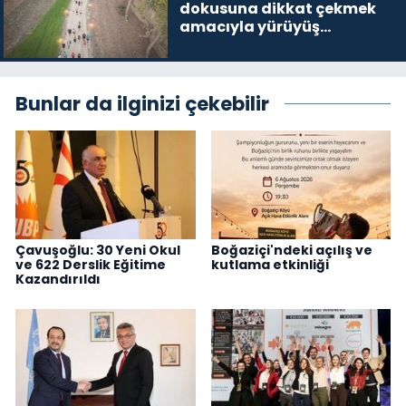
dokusuna dikkat çekmek
amacıyla yürüyüş
gerçekleştirildi
Bunlar da ilginizi çekebilir
Çavuşoğlu: 30 Yeni Okul
Boğaziçi'ndeki açılış ve
ve 622 Derslik Eğitime
kutlama etkinliği
Kazandırıldı