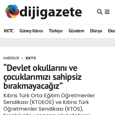
ADVERTORIAL
Hava Durumu
KKTC
Güney Kıbrıs
Türkiye
Gündem
Dünya
Ek
Dijigazete
Trafik Durumu
Dünya
Süper Lig Puan Durumu ve Fikstür
HABERLER
KKTC
Eğitim
Tüm Manşetler
“Devlet okullarını ve
Ekonomi
Son Dakika Haberleri
çocuklarımızı sahipsiz
bırakmayacağız”
Foto Galeri
Haber Arşivi
Kıbrıs Türk Orta Eğitim Öğretmenler
GEZİ
Sendikası (KTOEÖS) ve Kıbrıs Türk
Öğretmenler Sendikası (KTÖS),
Güncel