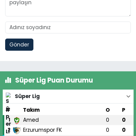
Gönder
Süper Lig Puan Durumu
Süper Lig
#
Takım
O
P
Amed
0
0
1
Erzurumspor FK
0
0
2