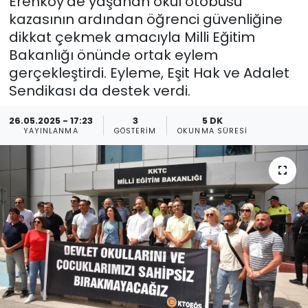
Erenköy’de yaşanan okul otobüsü
kazasının ardından öğrenci güvenliğine
Gündem
dikkat çekmek amacıyla Milli Eğitim
Bakanlığı önünde ortak eylem
KKTC
gerçekleştirdi. Eyleme, Eşit Hak ve Adalet
Sendikası da destek verdi.
KKTC YEREL SEÇİM 2018
26.05.2025 - 17:23
3
5 DK
Kültür Sanat
YAYINLANMA
GÖSTERIM
OKUNMA SÜRESI
Magazin
Moda
Nöbetçi Eczaneler
Otomobil Dünyası
Politika