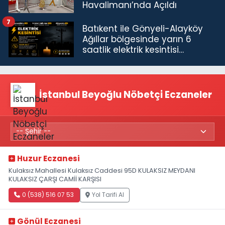
Havalimanı’nda Açıldı
7
Batıkent ile Gönyeli-Alayköy
Ağıllar bölgesinde yarın 6
saatlik elektrik kesintisi…
İstanbul Beyoğlu Nöbetçi Eczaneler
Huzur Eczanesi
Kulaksız Mahallesi Kulaksız Caddesi 95D KULAKSIZ MEYDANI
KULAKSIZ ÇARŞI CAMİİ KARŞISI
0 (538) 516 07 53
Yol Tarifi Al
Gönül Eczanesi