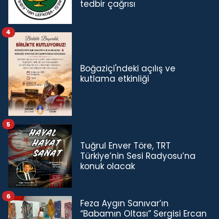
tedbir çağrısı
4
Boğaziçi'ndeki açılış ve
kutlama etkinliği
5
Tuğrul Enver Töre, TRT
Türkiye’nin Sesi Radyosu’na
konuk olacak
6
Feza Aygın Sanıvar’ın
“Babamın Oltası” Sergisi Ercan