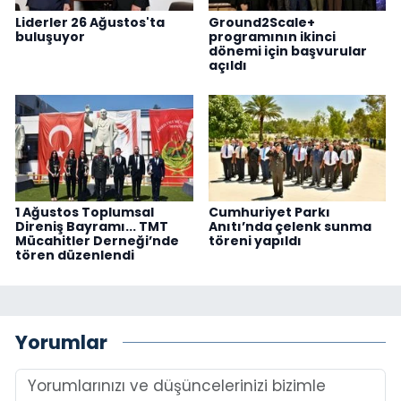
Liderler 26 Ağustos'ta
Ground2Scale+
buluşuyor
programının ikinci
dönemi için başvurular
açıldı
1 Ağustos Toplumsal
Cumhuriyet Parkı
Direniş Bayramı... TMT
Anıtı’nda çelenk sunma
Mücahitler Derneği’nde
töreni yapıldı
tören düzenlendi
Yorumlar