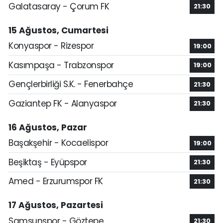
Galatasaray - Çorum FK
21:30
15 Ağustos, Cumartesi
Konyaspor - Rizespor
19:00
Kasımpaşa - Trabzonspor
19:00
Gençlerbirliği S.K. - Fenerbahçe
21:30
Gaziantep FK - Alanyaspor
21:30
16 Ağustos, Pazar
Başakşehir - Kocaelispor
19:00
Beşiktaş - Eyüpspor
21:30
Amed - Erzurumspor FK
21:30
17 Ağustos, Pazartesi
Samsunspor - Göztepe
21:30