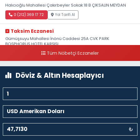
Halıcıoğlu Mahallesi Çakırbeyler Sokak 18 B ÇIKSALIN MEYDAN
0 (212) 369 17 72
Yol Tarifi Al
Taksim Eczanesi
Gümüşsuyu Mahallesi İnönü Caddesi 25A CVK PARK
BOSPHORUS HOTEL KARŞISI
Tüm Nöbetçi Eczaneler
0 (212) 249 50 99
Yol Tarifi Al
Döviz & Altın Hesaplayıcı
₺