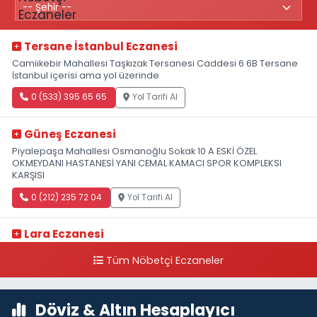
Tersane İstanbul Eczanesi
Camiikebir Mahallesi Taşkızak Tersanesi Caddesi 6 6B Tersane
İstanbul içerisi ama yol üzerinde
0 (533) 395 65 65
Yol Tarifi Al
Güneş Eczanesi
Piyalepaşa Mahallesi Osmanoğlu Sokak 10 A ESKİ ÖZEL
OKMEYDANI HASTANESİ YANI CEMAL KAMACI SPOR KOMPLEKSI
KARŞISI
0 (212) 235 72 04
Yol Tarifi Al
Lara Eczanesi
Cihangir Mahallesi Sıraselviler Caddesi 73 A TAKSİM İLK YARDIM
Tüm Nöbetçi Eczaneler
HASTANESİ KARŞISI
0 (212) 293 90 86
Yol Tarifi Al
Döviz & Altın Hesaplayıcı