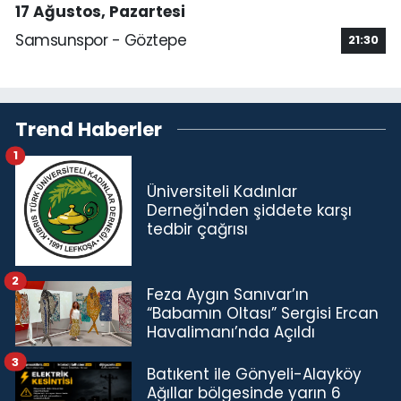
17 Ağustos, Pazartesi
Samsunspor - Göztepe
21:30
Trend Haberler
1
Üniversiteli Kadınlar
Derneği'nden şiddete karşı
tedbir çağrısı
2
Feza Aygın Sanıvar’ın
“Babamın Oltası” Sergisi Ercan
Havalimanı’nda Açıldı
3
Batıkent ile Gönyeli-Alayköy
Ağıllar bölgesinde yarın 6