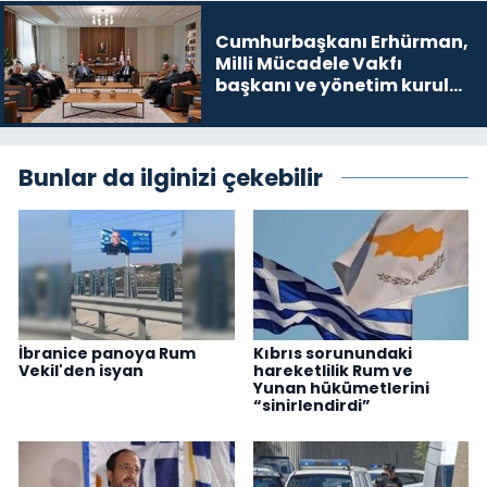
Cumhurbaşkanı Erhürman,
Milli Mücadele Vakfı
başkanı ve yönetim kurulu
üyelerini kabul etti
Bunlar da ilginizi çekebilir
İbranice panoya Rum
Kıbrıs sorunundaki
Vekil'den isyan
hareketlilik Rum ve
Yunan hükümetlerini
“sinirlendirdi”