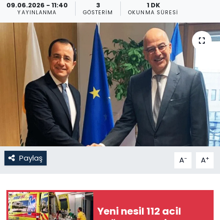
09.06.2026 - 11:40
3
1 DK
YAYINLANMA
GÖSTERIM
OKUNMA SÜRESI
Gündem
KKTC
KKTC YEREL SEÇİM 2018
Kültür Sanat
Magazin
Moda
Paylaş
-
+
A
A
Nöbetçi Eczaneler
Otomobil Dünyası
Yeni nesil 112 acil
Politika