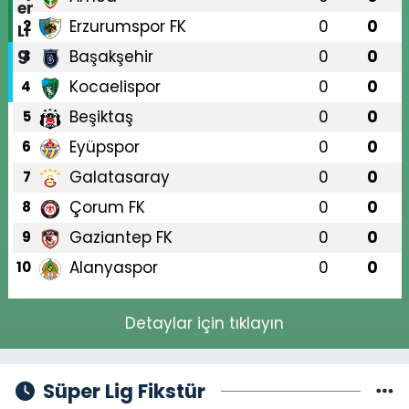
Erzurumspor FK
0
0
2
Başakşehir
0
0
3
Kocaelispor
0
0
4
Beşiktaş
0
0
5
Eyüpspor
0
0
6
Galatasaray
0
0
7
Çorum FK
0
0
8
Gaziantep FK
0
0
9
Alanyaspor
0
0
10
Detaylar için tıklayın
Süper Lig Fikstür