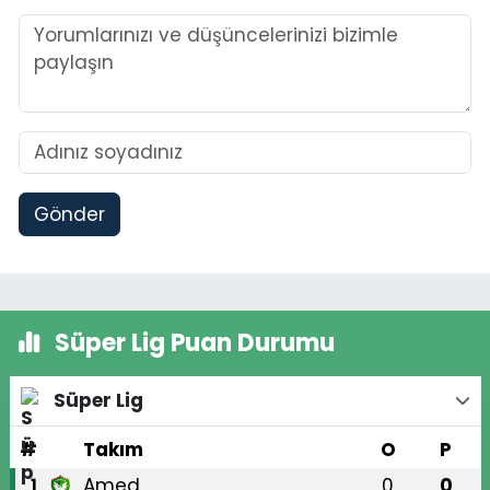
Gönder
Süper Lig Puan Durumu
Süper Lig
#
Takım
O
P
Amed
0
0
1