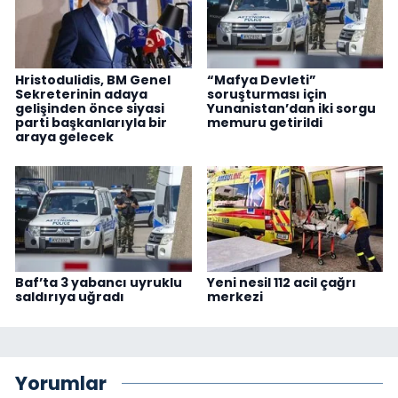
Hristodulidis, BM Genel
“Mafya Devleti”
Sekreterinin adaya
soruşturması için
gelişinden önce siyasi
Yunanistan’dan iki sorgu
parti başkanlarıyla bir
memuru getirildi
araya gelecek
Baf’ta 3 yabancı uyruklu
Yeni nesil 112 acil çağrı
saldırıya uğradı
merkezi
Yorumlar