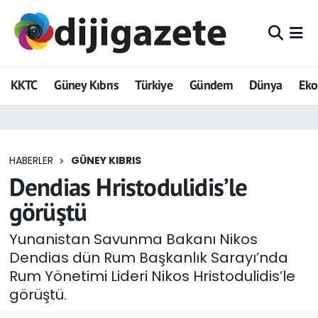
ADVERTORIAL
Hava Durumu
KKTC
Güney Kıbrıs
Türkiye
Gündem
Dünya
Ek
Dijigazete
Trafik Durumu
Dünya
Süper Lig Puan Durumu ve Fikstür
HABERLER
GÜNEY KIBRIS
Eğitim
Tüm Manşetler
Dendias Hristodulidis’le
Ekonomi
Son Dakika Haberleri
görüştü
Foto Galeri
Haber Arşivi
Yunanistan Savunma Bakanı Nikos
Dendias dün Rum Başkanlık Sarayı’nda
GEZİ
Rum Yönetimi Lideri Nikos Hristodulidis’le
görüştü.
Güncel