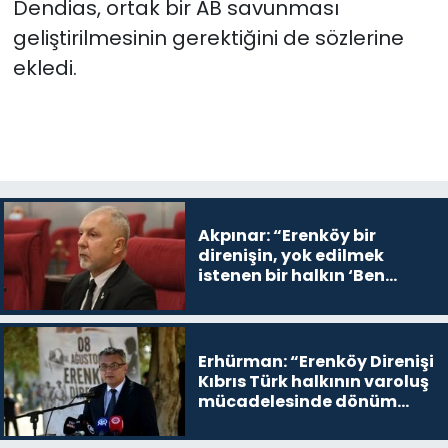
Dendias, ortak bir AB savunması
geliştirilmesinin gerektiğini de sözlerine
ekledi.
Akpınar: “Erenköy bir
direnişin, yok edilmek
istenen bir halkın ‘Ben
buradayım ve var olmaya
devam edeceğim’ dediği
yer
Erhürman: “Erenköy Direnişi
Kıbrıs Türk halkının varoluş
mücadelesinde dönüm
noktalarından biri”