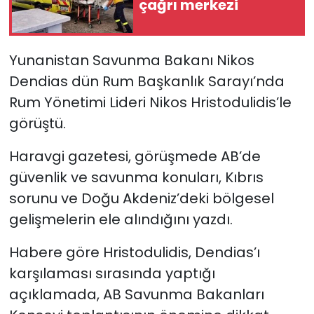
çağrı merkezi
SAĞLIK
Yunanistan Savunma Bakanı Nikos
Spor
Dendias dün Rum Başkanlık Sarayı’nda
Rum Yönetimi Lideri Nikos Hristodulidis’le
Teknoloji
görüştü.
TÜRKiYE
Haravgi gazetesi, görüşmede AB’de
Video Galeri
güvenlik ve savunma konuları, Kıbrıs
sorunu ve Doğu Akdeniz’deki bölgesel
YAŞAM
gelişmelerin ele alındığını yazdı.
Yazarlar
Habere göre Hristodulidis, Dendias’ı
karşılaması sırasında yaptığı
açıklamada, AB Savunma Bakanları