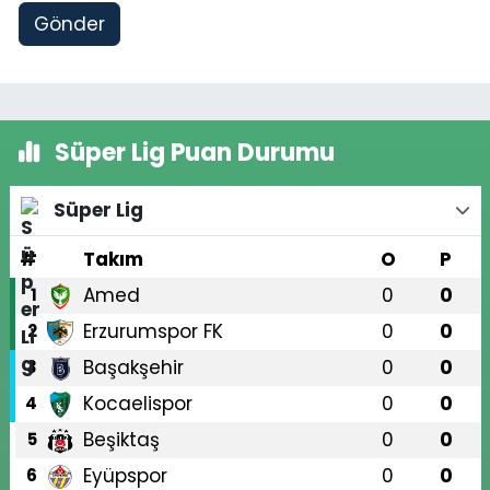
Gönder
Süper Lig Puan Durumu
Süper Lig
#
Takım
O
P
Amed
0
0
1
Erzurumspor FK
0
0
2
Başakşehir
0
0
3
Kocaelispor
0
0
4
Beşiktaş
0
0
5
Eyüpspor
0
0
6