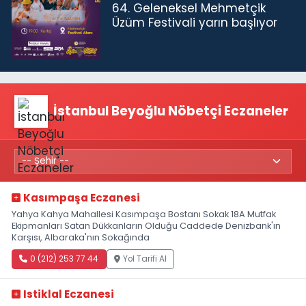
64. Geleneksel Mehmetçik
Üzüm Festivali yarın başlıyor
İstanbul Beyoğlu Nöbetçi Eczaneler
Kasımpaşa Eczanesi
Yahya Kahya Mahallesi Kasımpaşa Bostanı Sokak 18A Mutfak
Ekipmanları Satan Dükkanların Olduğu Caddede Denizbank'ın
Karşısı, Albaraka'nın Sokağında
0 (212) 253 77 44
Yol Tarifi Al
Istiklal Eczanesi