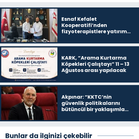
Esnaf Kefalet
Kooperatifi’nden
fizyoterapistlere yatırım
destek kredisi
KARK, “Arama Kurtarma
Köpekleri Çalıştayı” 11 – 13
Ağustos arası yapılacak
Akpınar: “KKTC’nin
güvenlik politikalarını
bütüncül bir yaklaşımla
yeniden değerlendirmesi
gerekiyor”
Bunlar da ilginizi çekebilir