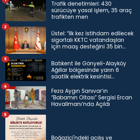
Trafik denetimleri: 430
sürücüye yasal işlem, 35 araç
trafikten men
2
Üstel: “İlk kez istihdam edilecek
sigortalı KKTC vatandaşları
için maaş desteğini 35 bin
TL'ye çıkardık”
3
Batıkent ile Gönyeli-Alayköy
Ağıllar bölgesinde yarın 6
saatlik elektrik kesintisi…
4
Feza Aygın Sanıvar’ın
“Babamın Oltası” Sergisi Ercan
Havalimanı’nda Açıldı
5
Boğaziçi'ndeki açılış ve