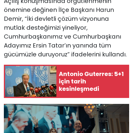
Açılış konuşmasında örgütlenmenin
önemine değinen İlçe Başkanı Harun
SAĞLIK
Demir, “İki devletli çözüm vizyonuna
mutlak desteğimizi yineliyor,
Spor
Cumhurbaşkanımız ve Cumhurbaşkanı
Teknoloji
Adayımız Ersin Tatar’ın yanında tüm
gücümüzle duruyoruz” ifadelerini kullandı.
TÜRKiYE
Antonio Guterres: 5+1
Video Galeri
için tarih
kesinleşmedi
YAŞAM
Yazarlar