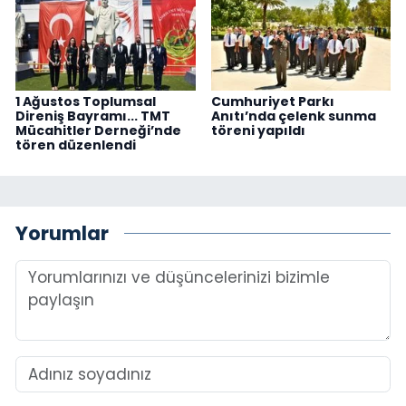
1 Ağustos Toplumsal
Cumhuriyet Parkı
Direniş Bayramı... TMT
Anıtı’nda çelenk sunma
Mücahitler Derneği’nde
töreni yapıldı
tören düzenlendi
Yorumlar