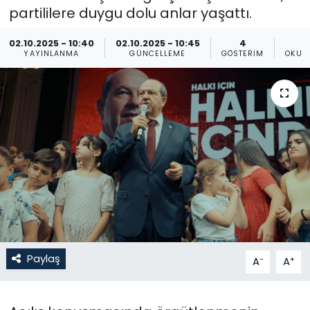
partililere duygu dolu anlar yaşattı.
Gündem
02.10.2025 - 10:40
02.10.2025 - 10:45
4
YAYINLANMA
GÜNCELLEME
GÖSTERIM
OKUN
KKTC
KKTC YEREL SEÇİM 2018
Kültür Sanat
Magazin
Moda
Nöbetçi Eczaneler
Paylaş
-
+
A
A
Otomobil Dünyası
Politika