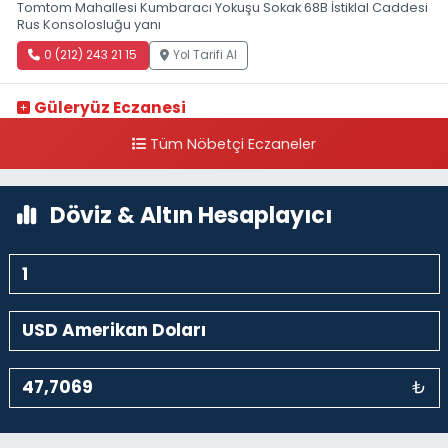
Tomtom Mahallesi Kumbaracı Yokuşu Sokak 68B İstiklal Caddesi
Rus Konsolosluğu yanı
0 (212) 243 21 15
Yol Tarifi Al
Güleryüz Eczanesi
Piripaşa Mahallesi Şaban Deresi Sokak 7 D Koç Müzesi Arkası-
Tüm Nöbetçi Eczaneler
kalaycıbahçe Meydana Doğru
0 (212) 369 95 85
Yol Tarifi Al
Döviz & Altın Hesaplayıcı
₺