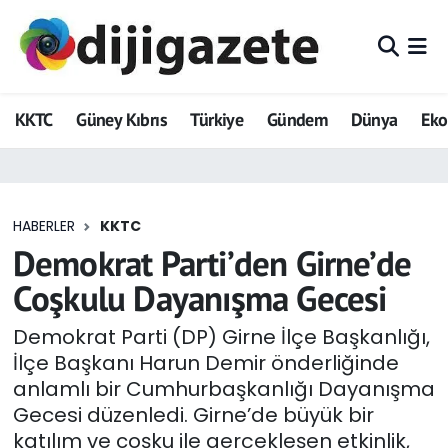
ADVERTORIAL
Hava Durumu
KKTC
Güney Kıbrıs
Türkiye
Gündem
Dünya
Ek
Dijigazete
Trafik Durumu
Dünya
Süper Lig Puan Durumu ve Fikstür
HABERLER
KKTC
Eğitim
Tüm Manşetler
Demokrat Parti’den Girne’de
Ekonomi
Son Dakika Haberleri
Coşkulu Dayanışma Gecesi
Foto Galeri
Haber Arşivi
Demokrat Parti (DP) Girne İlçe Başkanlığı,
İlçe Başkanı Harun Demir önderliğinde
GEZİ
anlamlı bir Cumhurbaşkanlığı Dayanışma
Gecesi düzenledi. Girne’de büyük bir
Güncel
katılım ve coşku ile gerçekleşen etkinlik,