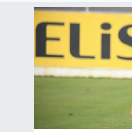
Gündem
KKTC
KKTC YEREL SEÇİM 2018
Kültür Sanat
Magazin
Moda
Nöbetçi Eczaneler
Otomobil Dünyası
Politika