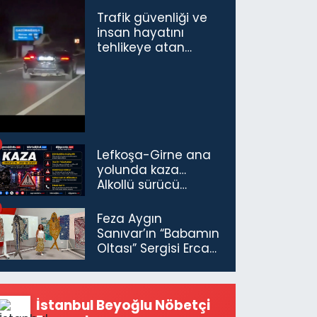
Trafik güvenliği ve
insan hayatını
tehlikeye atan
sürücü ve yolcuya
ceza...
Lefkoşa-Girne ana
yolunda kaza…
Alkollü sürücü
tutuklandı
Feza Aygın
Sanıvar’ın “Babamın
Oltası” Sergisi Ercan
Havalimanı’nda
Açıldı
İstanbul Beyoğlu Nöbetçi