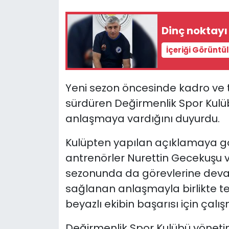
SAĞLIK
Dinç noktay
Spor
İçeriği Görüntü
Teknoloji
Yeni sezon öncesinde kadro ve 
TÜRKiYE
sürdüren Değirmenlik Spor Kulüb
anlaşmaya vardığını duyurdu.
Video Galeri
Kulüpten yapılan açıklamaya gör
YAŞAM
antrenörler Nurettin Gecekuşu
sezonunda da görevlerine deva
Yazarlar
sağlanan anlaşmayla birlikte te
beyazlı ekibin başarısı için çalış
Değirmenlik Spor Kulübü yönetim