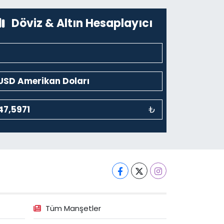
0 (212) 243 69 36
Yol Tarifi Al
Döviz & Altın Hesaplayıcı
₺
Tüm Manşetler