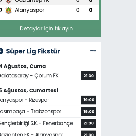
Alanyaspor
0
0
0
Detaylar için tıklayın
Süper Lig Fikstür
14 Ağustos, Cuma
alatasaray - Çorum FK
21:30
5 Ağustos, Cumartesi
onyaspor - Rizespor
19:00
asımpaşa - Trabzonspor
19:00
ençlerbirliği S.K. - Fenerbahçe
21:30
aziantep FK - Alanyaspor
21:30