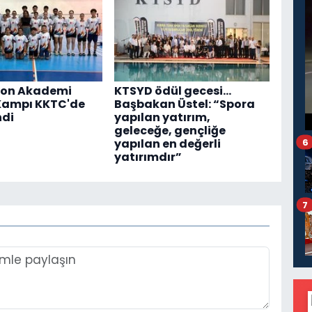
on Akademi
KTSYD ödül gecesi...
Kampı KKTC'de
Başbakan Üstel: “Spora
ndi
yapılan yatırım,
geleceğe, gençliğe
6
yapılan en değerli
yatırımdır”
7