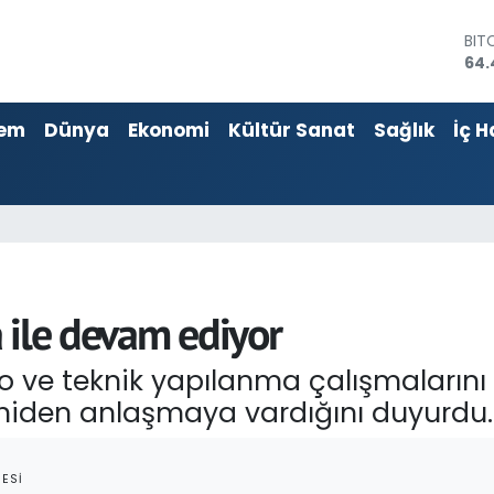
64.
DO
47,
EU
55,
em
Dünya
Ekonomi
Kültür Sanat
Sağlık
İç H
STE
64,
GRA
652
BİS
13.
 ile devam ediyor
o ve teknik yapılanma çalışmalarını
eniden anlaşmaya vardığını duyurdu.
ESI