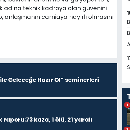
 adına teknik kadroya olan güvenini
1
p, anlaşmanın camiaya hayırlı olmasını
B
B
A
1
S
le Geleceğe Hazır Ol” seminerleri
1
k raporu:73 kaza, 1 ölü, 21 yaralı
2