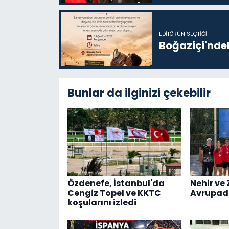
EDITÖRÜN SEÇTIĞI
Boğaziçi'ndek
Bunlar da ilginizi çekebilir
Özdenefe, İstanbul'da
Nehir ve 
Cengiz Topel ve KKTC
Avrupad
koşularını izledi