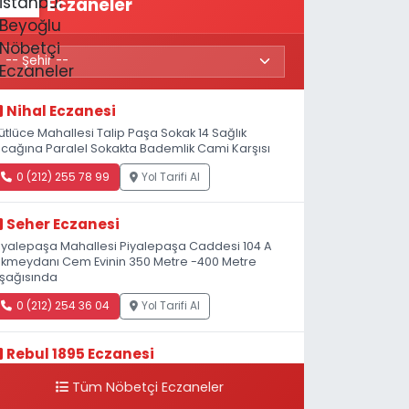
Eczaneler
Nihal Eczanesi
ütlüce Mahallesi Talip Paşa Sokak 14 Sağlık
cağına Paralel Sokakta Bademlik Cami Karşısı
0 (212) 255 78 99
Yol Tarifi Al
Seher Eczanesi
iyalepaşa Mahallesi Piyalepaşa Caddesi 104 A
kmeydanı Cem Evinin 350 Metre -400 Metre
şağısında
0 (212) 254 36 04
Yol Tarifi Al
Rebul 1895 Eczanesi
atip Mustafa Çelebi Mahallesi İstiklal Caddesi
Tüm Nöbetçi Eczaneler
eşelik Sokak, 3B Akbank Sanat karşısı, Fransız
onsolosluğu Çaprazı