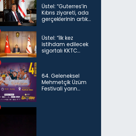
Üstel: “Guterres’in
Kıbrıs ziyareti, ada
gerçeklerinin artık
göz ardı
edilemeyeceğini
Üstel: “İlk kez
göstermiştir”
istihdam edilecek
sigortalı KKTC
vatandaşları için
maaş desteğini 35
bin TL'ye çıkardık”
64. Geleneksel
Mehmetçik Üzüm
Festivali yarın
başlıyor