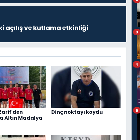
i açılış ve kutlama etkinliği
3
4
5
Zarif'den
Dinç noktayı koydu
a Altın Madalya