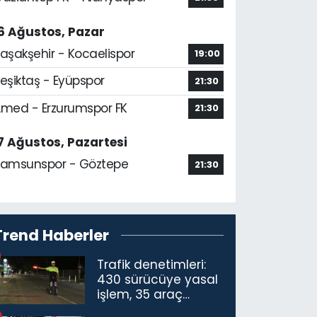
6 Ağustos, Pazar
aşakşehir - Kocaelispor
19:00
eşiktaş - Eyüpspor
21:30
med - Erzurumspor FK
21:30
7 Ağustos, Pazartesi
amsunspor - Göztepe
21:30
Trend Haberler
Trafik denetimleri:
430 sürücüye yasal
işlem, 35 araç
trafikten men