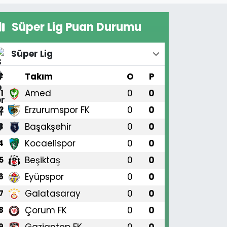
Süper Lig Puan Durumu
Süper Lig
#
Takım
O
P
Amed
0
0
1
Erzurumspor FK
0
0
2
Başakşehir
0
0
3
Kocaelispor
0
0
4
Beşiktaş
0
0
5
Eyüpspor
0
0
6
Galatasaray
0
0
7
Çorum FK
0
0
8
Gaziantep FK
0
0
9