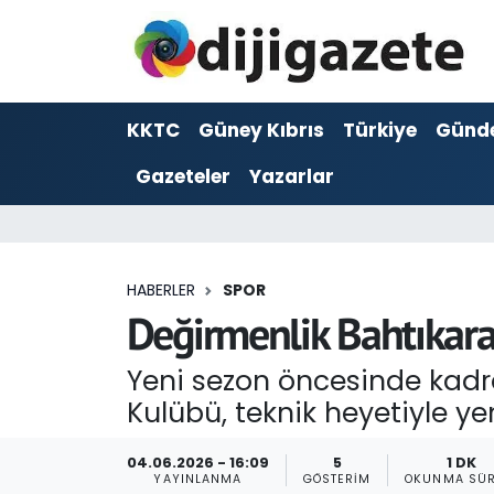
ADVERTORIAL
Hava Durumu
KKTC
Güney Kıbrıs
Türkiye
Günd
Dijigazete
Trafik Durumu
Gazeteler
Yazarlar
Dünya
Süper Lig Puan Durumu ve Fikstür
Eğitim
Tüm Manşetler
HABERLER
SPOR
Ekonomi
Son Dakika Haberleri
Değirmenlik Bahtıkara
Foto Galeri
Haber Arşivi
Yeni sezon öncesinde kadr
Kulübü, teknik heyetiyle y
GEZİ
04.06.2026 - 16:09
5
1 DK
Güncel
YAYINLANMA
GÖSTERIM
OKUNMA SÜR