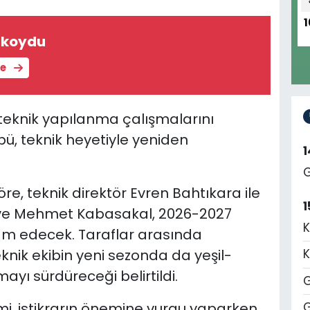
1
ı koydu
le
teknik yapılanma çalışmalarını
ü, teknik heyetiyle yeniden
G
e, teknik direktör Evren Bahtıkara ile
1
 ve Mehmet Kabasakal, 2026-2027
K
m edecek. Taraflar arasında
knik ekibin yeni sezonda da yeşil-
K
mayı sürdüreceği belirtildi.
G
i, istikrarın önemine vurgu yaparken,
G