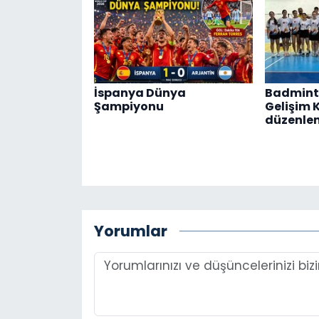
İspanya Dünya
Badmint
Şampiyonu
Gelişim 
düzenle
Yorumlar