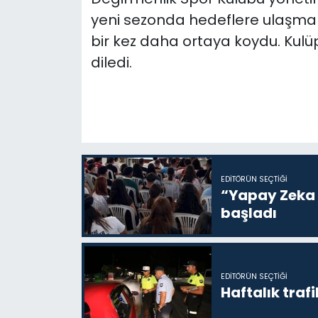
yeni sezonda hedeflere ulaşmak
bir kez daha ortaya koydu. Kulü
diledi.
EDITÖRÜN SEÇTIĞI
“Yapay Zeka i
başladı
EDITÖRÜN SEÇTIĞI
Haftalık trafi