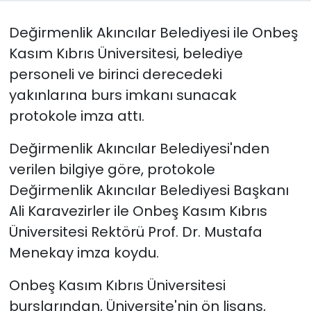
Değirmenlik Akıncılar Belediyesi ile Onbeş
SAĞLIK
Kasım Kıbrıs Üniversitesi, belediye
Spor
personeli ve birinci derecedeki
yakınlarına burs imkanı sunacak
Teknoloji
protokole imza attı.
TÜRKiYE
Değirmenlik Akıncılar Belediyesi'nden
verilen bilgiye göre, protokole
Video Galeri
Değirmenlik Akıncılar Belediyesi Başkanı
YAŞAM
Ali Karavezirler ile Onbeş Kasım Kıbrıs
Üniversitesi Rektörü Prof. Dr. Mustafa
Yazarlar
Menekay imza koydu.
Onbeş Kasım Kıbrıs Üniversitesi
burslarından, Üniversite'nin ön lisans,