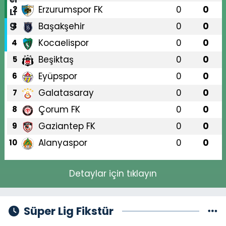
Erzurumspor FK
0
0
2
Başakşehir
0
0
3
Kocaelispor
0
0
4
Beşiktaş
0
0
5
Eyüpspor
0
0
6
Galatasaray
0
0
7
Çorum FK
0
0
8
Gaziantep FK
0
0
9
Alanyaspor
0
0
10
Detaylar için tıklayın
Süper Lig Fikstür