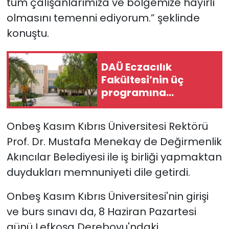
tüm çalışanlarımıza ve bölgemize hayırlı
olmasını temenni ediyorum.” şeklinde
konuştu.
DAÜ Eczacılık
Fakültesi’nin üç
programına
uluslararası
akreditasyon
Onbeş Kasım Kıbrıs Üniversitesi Rektörü
Prof. Dr. Mustafa Menekay de Değirmenlik
Akıncılar Belediyesi ile iş birliği yapmaktan
duydukları memnuniyeti dile getirdi.
Onbeş Kasım Kıbrıs Üniversitesi'nin girişi
ve burs sınavı da, 8 Haziran Pazartesi
günü Lefkoşa Dereboyu'ndaki