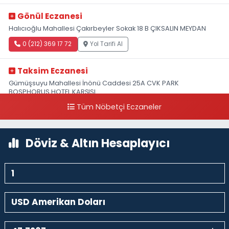
Gönül Eczanesi
Halıcıoğlu Mahallesi Çakırbeyler Sokak 18 B ÇIKSALIN MEYDAN
0 (212) 369 17 72
Yol Tarifi Al
Taksim Eczanesi
Gümüşsuyu Mahallesi İnönü Caddesi 25A CVK PARK
BOSPHORUS HOTEL KARŞISI
Tüm Nöbetçi Eczaneler
0 (212) 249 50 99
Yol Tarifi Al
Döviz & Altın Hesaplayıcı