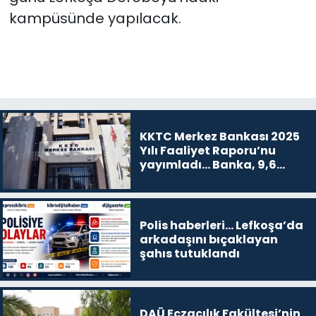
kampüsünde yapılacak.
KKTC Merkez Bankası 2025
Yılı Faaliyet Raporu’nu
yayımladı... Banka, 9,6
milyar TL kar etti
Polis haberleri… Lefkoşa’da
arkadaşını bıçaklayan
şahıs tutuklandı
DAÜ Eczacılık Fakültesi’nin