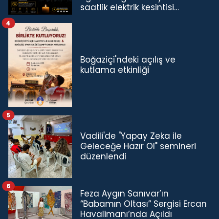
saatlik elektrik kesintisi…
4
Boğaziçi'ndeki açılış ve
kutlama etkinliği
5
Vadili'de "Yapay Zeka ile
Geleceğe Hazır Ol" semineri
düzenlendi
6
Feza Aygın Sanıvar’ın
“Babamın Oltası” Sergisi Ercan
Havalimanı’nda Açıldı