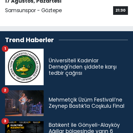
17 Ağustos, Pazartesi
Samsunspor - Göztepe
21:30
Trend Haberler
1
Üniversiteli Kadınlar
Derneği'nden şiddete karşı
tedbir çağrısı
2
Mehmetçik Üzüm Festivali’ne
Zeynep Bastık’la Coşkulu Final
3
Batıkent ile Gönyeli-Alayköy
Ağıllar bölgesinde yarın 6