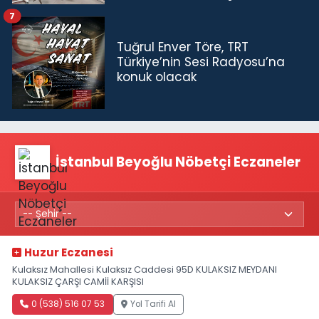
7
Tuğrul Enver Töre, TRT
Türkiye’nin Sesi Radyosu’na
konuk olacak
İstanbul Beyoğlu Nöbetçi Eczaneler
Huzur Eczanesi
Kulaksız Mahallesi Kulaksız Caddesi 95D KULAKSIZ MEYDANI
KULAKSIZ ÇARŞI CAMİİ KARŞISI
0 (538) 516 07 53
Yol Tarifi Al