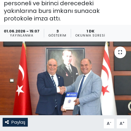
personeli ve birinci derecedeki
yakınlarına burs imkanı sunacak
Gündem
protokole imza attı.
KKTC
01.06.2026 - 15:07
3
1 DK
YAYINLANMA
GÖSTERIM
OKUNMA SÜRESI
KKTC YEREL SEÇİM 2018
Kültür Sanat
Magazin
Moda
Nöbetçi Eczaneler
Otomobil Dünyası
Paylaş
-
+
A
A
Politika