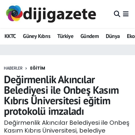
ADVERTORIAL
Hava Durumu
KKTC
Güney Kıbrıs
Türkiye
Gündem
Dünya
Ek
Dijigazete
Trafik Durumu
Dünya
Süper Lig Puan Durumu ve Fikstür
HABERLER
EĞITIM
Eğitim
Tüm Manşetler
Değirmenlik Akıncılar
Ekonomi
Son Dakika Haberleri
Belediyesi ile Onbeş Kasım
Kıbrıs Üniversitesi eğitim
Foto Galeri
Haber Arşivi
protokolü imzaladı
GEZİ
Değirmenlik Akıncılar Belediyesi ile Onbeş
Kasım Kıbrıs Üniversitesi, belediye
Güncel