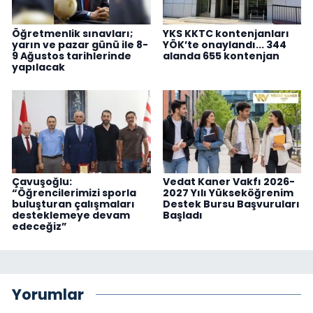
Öğretmenlik sınavları;
YKS KKTC kontenjanları
yarın ve pazar günü ile 8-
YÖK’te onaylandı... 344
9 Ağustos tarihlerinde
alanda 655 kontenjan
yapılacak
Çavuşoğlu:
Vedat Kaner Vakfı 2026-
“Öğrencilerimizi sporla
2027 Yılı Yükseköğrenim
buluşturan çalışmaları
Destek Bursu Başvuruları
desteklemeye devam
Başladı
edeceğiz”
Yorumlar