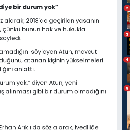
 diye bir durum yok”
2
öz alarak, 2018'de geçirilen yasanın
ı, çünkü bunun hak ve hukukla
3
öyledi.
yamadığını söyleyen Atun, mevcut
duğunu, atanan kişinin yükselmeleri
4
ğini anlattı.
 durum yok.” diyen Atun, yeni
5
 alınması gibi bir durum olmadığını
rhan Arıklı da söz alarak, ivediliğe