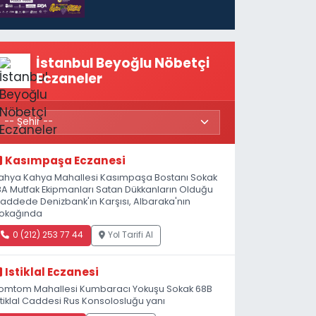
başlıyor
İstanbul Beyoğlu Nöbetçi
Eczaneler
Kasımpaşa Eczanesi
ahya Kahya Mahallesi Kasımpaşa Bostanı Sokak
8A Mutfak Ekipmanları Satan Dükkanların Olduğu
addede Denizbank'ın Karşısı, Albaraka'nın
okağında
0 (212) 253 77 44
Yol Tarifi Al
Istiklal Eczanesi
omtom Mahallesi Kumbaracı Yokuşu Sokak 68B
stiklal Caddesi Rus Konsolosluğu yanı