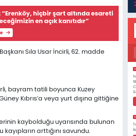
 “Erenköy, hiçbir şart altında esareti
ceğimizin en açık kanıtıdır”
le
aşkanı Sıla Usar İncirli, 62. madde
Y
1
C
rli, bayram tatili boyunca Kuzey
S
 Güney Kıbrıs’a veya yurt dışına gittiğine
kterinin kaybolduğu uyarısında bulunan
T
u kayıpların arttığını savundu.
İ