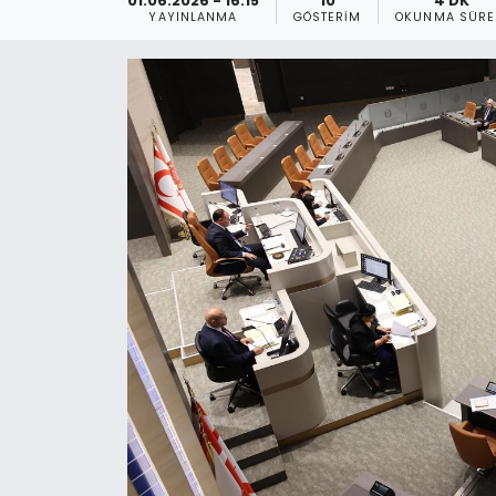
01.06.2026 - 16:15
10
4 DK
YAYINLANMA
GÖSTERIM
OKUNMA SÜRE
Gündem
KKTC
KKTC YEREL SEÇİM 2018
Kültür Sanat
Magazin
Moda
Nöbetçi Eczaneler
Otomobil Dünyası
Politika