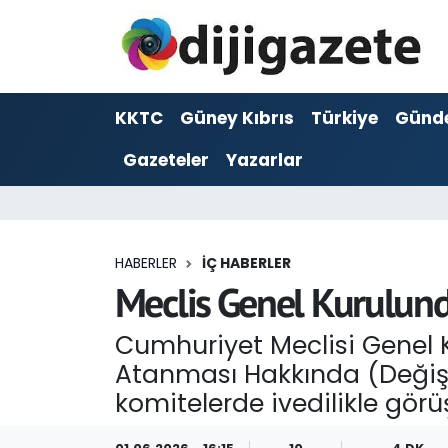
ADVERTORIAL
Hava Durumu
KKTC
Güney Kıbrıs
Türkiye
Günd
Dijigazete
Trafik Durumu
Gazeteler
Yazarlar
Dünya
Süper Lig Puan Durumu ve Fikstür
Eğitim
Tüm Manşetler
HABERLER
İÇ HABERLER
Ekonomi
Son Dakika Haberleri
Meclis Genel Kurulunda 
Foto Galeri
Haber Arşivi
Cumhuriyet Meclisi Genel 
Atanması Hakkında (Değişikl
GEZİ
komitelerde ivedilikle görü
Güncel