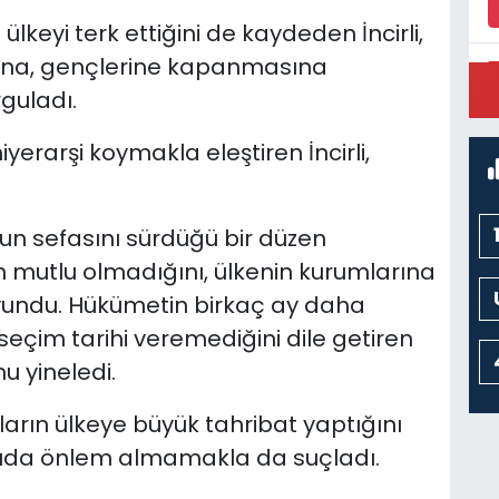
ülkeyi terk ettiğini de kaydeden İncirli,
arına, gençlerine kapanmasına
guladı.
P
M
yerarşi koymakla eleştiren İncirli,
ubun sefasını sürdüğü bir düzen
rın mutlu olmadığını, ülkenin kurumlarına
avundu. Hükümetin birkaç ay daha
eçim tarihi veremediğini dile getiren
u yineledi.
rın ülkeye büyük tahribat yaptığını
onuda önlem almamakla da suçladı.