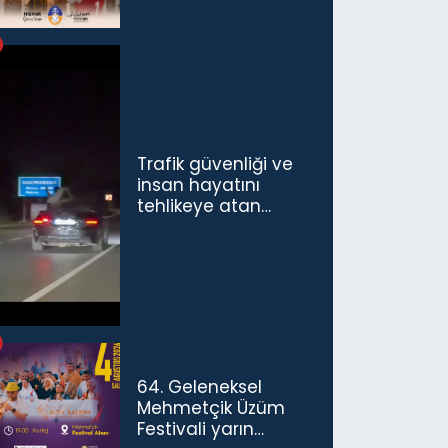
Trafik güvenliği ve
insan hayatını
tehlikeye atan
sürücü ve yolcuya
ceza...
64. Geleneksel
Mehmetçik Üzüm
Festivali yarın