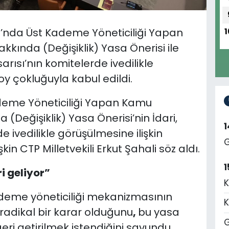
u’nda Üst Kademe Yöneticiliği Yapan
1
kında (Değişiklik) Yasa Önerisi ile
rısı’nın komitelerde ivedilikle
oy çokluğuyla kabul edildi.
ademe Yöneticiliği Yapan Kamu
(Değişiklik) Yasa Önerisi’nin İdari,
e ivedilikle görüşülmesine ilişkin
G
şkin CTP Milletvekili Erkut Şahali söz aldı.
1
i geliyor”
K
kademe yöneticiliği mekanizmasının
K
radikal bir karar olduğunu
,
bu yasa
G
geri getirilmek istendiğini savundu.