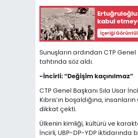
Ertuğruloğlu:
kabul etmeye
İçeriği Görüntü
Sunuşların ardından CTP Genel B
tahtında söz aldı.
-İncirli: “Değişim kaçınılmaz”
CTP Genel Başkanı Sıla Usar İnci
Kıbrıs’ın boşaldığına, insanların
dikkat çekti.
Ülkenin kimliği, kültürü ve kara
İncirli, UBP-DP-YDP iktidarında b