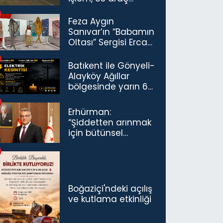
trafikten men
Feza Aygın
Sanıvar’ın “Babamın
Oltası” Sergisi Ercan
Havalimanı’nda
Açıldı
Batıkent ile Gönyeli-
Alayköy Ağıllar
bölgesinde yarın 6
saatlik elektrik
kesintisi…
Erhürman:
“Şiddetten arınmak
için bütünsel
politikaları
konuşmamız
gerekiyor”
Boğaziçi'ndeki açılış
ve kutlama etkinliği