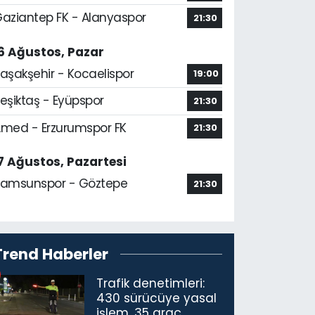
aziantep FK - Alanyaspor
21:30
6 Ağustos, Pazar
aşakşehir - Kocaelispor
19:00
eşiktaş - Eyüpspor
21:30
med - Erzurumspor FK
21:30
7 Ağustos, Pazartesi
amsunspor - Göztepe
21:30
Trend Haberler
Trafik denetimleri:
430 sürücüye yasal
işlem, 35 araç