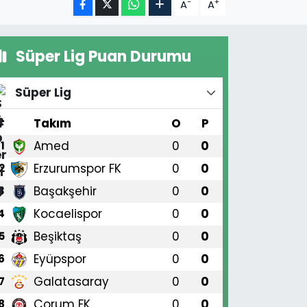
-
+
A
A
Süper Lig Puan Durumu
Süper Lig
#
Takım
O
P
Amed
0
0
1
Erzurumspor FK
0
0
2
Başakşehir
0
0
3
Kocaelispor
0
0
4
Beşiktaş
0
0
5
Eyüpspor
0
0
6
Galatasaray
0
0
7
Çorum FK
0
0
8