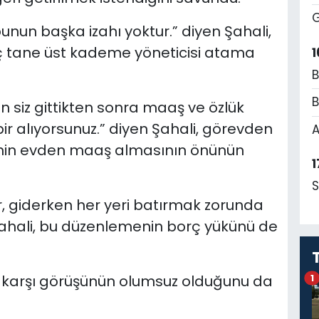
G
 bunun başka izahı yoktur.” diyen Şahali,
aç tane üst kademe yöneticisi atama
1
B
B
ın siz gittikten sonra maaş ve özlük
ir alıyorsunuz.” diyen Şahali, görevden
A
rinin evden maaş almasının önünün
1
S
r, giderken her yeri batırmak zorunda
n Şahali, bu düzenlemenin borç yükünü de
 karşı görüşünün olumsuz olduğunu da
1