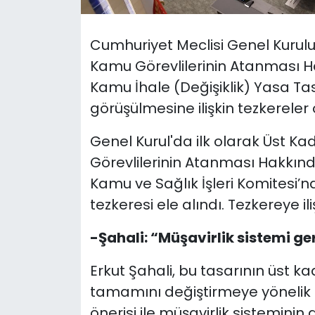
SAĞLIK
Cumhuriyet Meclisi Genel Kurul
Kamu Görevlilerinin Atanması Hak
Spor
Kamu İhale (Değişiklik) Yasa Tasa
Teknoloji
görüşülmesine ilişkin tezkereler 
Genel Kurul'da ilk olarak Üst K
TÜRKiYE
Görevlilerinin Atanması Hakkında 
Video Galeri
Kamu ve Sağlık İşleri Komitesi’nd
tezkeresi ele alındı. Tezkereye ili
YAŞAM
-Şahali: “Müşavirlik sistemi ger
Yazarlar
Erkut Şahali, bu tasarının üst 
tamamını değiştirmeye yönelik 
önerisi ile müşavirlik sisteminin 