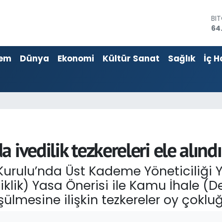
DO
47
EU
55
em
Dünya
Ekonomi
Kültür Sanat
Sağlık
İç H
ST
64
GR
66
Bİ
13
BI
64
ivedilik tezkereleri ele alındı
Kurulu’nda Üst Kademe Yöneticiliği 
ik) Yasa Önerisi ile Kamu İhale (Değ
şülmesine ilişkin tezkereler oy çokluğ