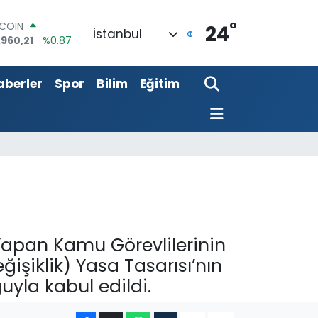
°
LAR
24
İstanbul
,7436
%0.18
RO
,2510
%0.32
aberler
Spor
Bilim
Eğitim
ERLİN
,4811
%0.38
AM ALTIN
60.55
%0.03
ST100
.779
%-14
TCOIN
.960,21
%0.87
Yapan Kamu Görevlilerinin
işiklik) Yasa Tasarısı’nın
uyla kabul edildi.