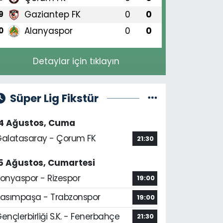
Gaziantep FK
0
0
9
Alanyaspor
0
0
0
Detaylar için tıklayın
Süper Lig Fikstür
14 Ağustos, Cuma
alatasaray - Çorum FK
21:30
5 Ağustos, Cumartesi
onyaspor - Rizespor
19:00
asımpaşa - Trabzonspor
19:00
ençlerbirliği S.K. - Fenerbahçe
21:30