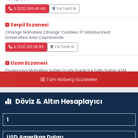
0 (212) 369 45 49
Yol Tarifi Al
Serpil Eczanesi
Cihangir Mahallesi Cihangir Caddesi 37 İstanbul Kent
Üniversitesi Arka Cephesinde
0 (212) 251 26 83
Yol Tarifi Al
Ozan Eczanesi
Piyalepaşa Mahallesi Sağlık Ocağı Sokak 9 A Fatih Sultan ASM
Yanı
Tüm Nöbetçi Eczaneler
0 (212) 297 30 13
Yol Tarifi Al
Döviz & Altın Hesaplayıcı