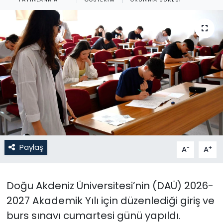
Gündem
KKTC
KKTC YEREL SEÇİM 2018
Kültür Sanat
Magazin
Moda
Paylaş
-
+
A
A
Nöbetçi Eczaneler
Doğu Akdeniz Üniversitesi’nin (DAÜ) 2026-
Otomobil Dünyası
2027 Akademik Yılı için düzenlediği giriş ve
burs sınavı cumartesi günü yapıldı.
Politika