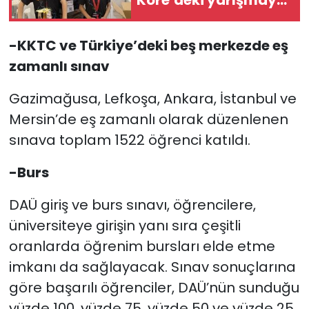
katılmaya hak
kazandı
-KKTC ve Türkiye’deki beş merkezde eş
zamanlı sınav
Gazimağusa, Lefkoşa, Ankara, İstanbul ve
Mersin’de eş zamanlı olarak düzenlenen
sınava toplam 1522 öğrenci katıldı.
-Burs
DAÜ giriş ve burs sınavı, öğrencilere,
üniversiteye girişin yanı sıra çeşitli
oranlarda öğrenim bursları elde etme
imkanı da sağlayacak. Sınav sonuçlarına
göre başarılı öğrenciler, DAÜ’nün sunduğu
yüzde 100, yüzde 75, yüzde 50 ve yüzde 25