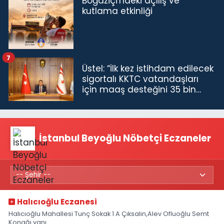
Boğaziçi'ndeki açılış ve
kutlama etkinliği
7
Üstel: “İlk kez istihdam edilecek
sigortalı KKTC vatandaşları
için maaş desteğini 35 bin
TL'ye çıkardık”
İstanbul Beyoğlu Nöbetçi Eczaneler
Halıcıoğlu Eczanesi
Halıcıoğlu Mahallesi Tunç Sokak 1 A Çıksalın,Alev Ofluoğlu Semt
Konağı yanı