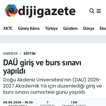
ADVERTORIAL
Hava Durumu
KKTC
Güney Kıbrıs
Türkiye
Gündem
Dünya
Ek
Dijigazete
Trafik Durumu
Dünya
Süper Lig Puan Durumu ve Fikstür
HABERLER
EĞITIM
Eğitim
Tüm Manşetler
DAÜ giriş ve burs sınavı
Ekonomi
Son Dakika Haberleri
yapıldı
Foto Galeri
Haber Arşivi
Doğu Akdeniz Üniversitesi’nin (DAÜ) 2026-
2027 Akademik Yılı için düzenlediği giriş ve
GEZİ
burs sınavı cumartesi günü yapıldı.
Güncel
08.06.2026 - 16:30
7
1 DK
YAYINLANMA
GÖSTERIM
OKUNMA SÜRESI