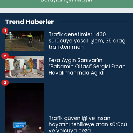
Trend Haberler
1
Trafik denetimleri: 430
sürücüye yasal işlem, 35 araç
trafikten men
2
Feza Aygın Sanıvar’ın
“Babamın Oltası” Sergisi Ercan
Havalimanı’nda Açıldı
3
Trafik güvenliği ve insan
hayatını tehlikeye atan sürücü
ve yolcuya ceza...