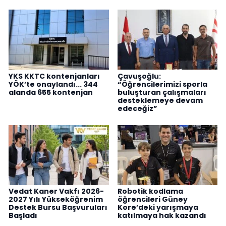
YKS KKTC kontenjanları
Çavuşoğlu:
YÖK’te onaylandı... 344
“Öğrencilerimizi sporla
alanda 655 kontenjan
buluşturan çalışmaları
desteklemeye devam
edeceğiz”
Vedat Kaner Vakfı 2026-
Robotik kodlama
2027 Yılı Yükseköğrenim
öğrencileri Güney
Destek Bursu Başvuruları
Kore’deki yarışmaya
Başladı
katılmaya hak kazandı