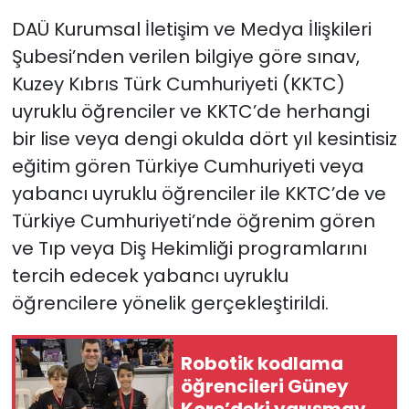
DAÜ Kurumsal İletişim ve Medya İlişkileri
SAĞLIK
Şubesi’nden verilen bilgiye göre sınav,
Kuzey Kıbrıs Türk Cumhuriyeti (KKTC)
Spor
uyruklu öğrenciler ve KKTC’de herhangi
Teknoloji
bir lise veya dengi okulda dört yıl kesintisiz
eğitim gören Türkiye Cumhuriyeti veya
TÜRKiYE
yabancı uyruklu öğrenciler ile KKTC’de ve
Türkiye Cumhuriyeti’nde öğrenim gören
Video Galeri
ve Tıp veya Diş Hekimliği programlarını
tercih edecek yabancı uyruklu
YAŞAM
öğrencilere yönelik gerçekleştirildi.
Yazarlar
Robotik kodlama
öğrencileri Güney
Kore’deki yarışmaya