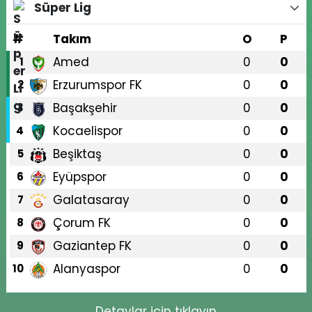
Süper Lig
#
Takım
O
P
Amed
0
0
1
Erzurumspor FK
0
0
2
Başakşehir
0
0
3
Kocaelispor
0
0
4
Beşiktaş
0
0
5
Eyüpspor
0
0
6
Galatasaray
0
0
7
Çorum FK
0
0
8
Gaziantep FK
0
0
9
Alanyaspor
0
0
10
Detaylar için tıklayın