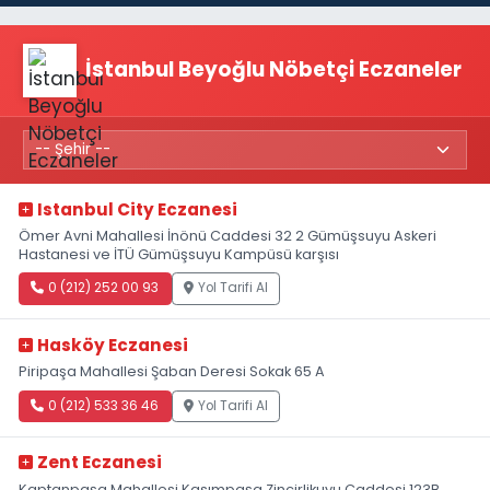
İstanbul Beyoğlu Nöbetçi Eczaneler
Istanbul City Eczanesi
Ömer Avni Mahallesi İnönü Caddesi 32 2 Gümüşsuyu Askeri
Hastanesi ve İTÜ Gümüşsuyu Kampüsü karşısı
0 (212) 252 00 93
Yol Tarifi Al
Hasköy Eczanesi
Piripaşa Mahallesi Şaban Deresi Sokak 65 A
0 (212) 533 36 46
Yol Tarifi Al
Zent Eczanesi
Kaptanpaşa Mahallesi Kasımpaşa Zincirlikuyu Caddesi 123B