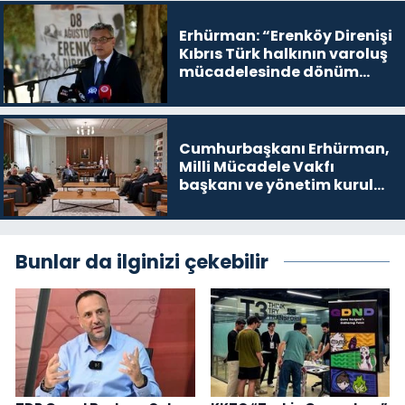
yer
Erhürman: “Erenköy Direnişi
Kıbrıs Türk halkının varoluş
mücadelesinde dönüm
noktalarından biri”
Cumhurbaşkanı Erhürman,
Milli Mücadele Vakfı
başkanı ve yönetim kurulu
üyelerini kabul etti
Bunlar da ilginizi çekebilir