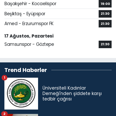
Başakşehir - Kocaelispor
19:00
Beşiktaş - Eyüpspor
21:30
Amed - Erzurumspor FK
21:30
17 Ağustos, Pazartesi
Samsunspor - Göztepe
21:30
Trend Haberler
1
Üniversiteli Kadınlar
Derneği'nden şiddete karşı
tedbir çağrısı
2