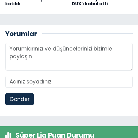
katıldı
DUX’ı kabul etti
Yorumlar
Gönder
Süper Lig Puan Durumu