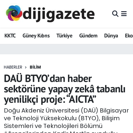
ADVERTORIAL
Hava Durumu
KKTC
Güney Kıbrıs
Türkiye
Gündem
Dünya
Ek
Dijigazete
Trafik Durumu
Dünya
Süper Lig Puan Durumu ve Fikstür
HABERLER
BILIM
Eğitim
Tüm Manşetler
DAÜ BTYO’dan haber
Ekonomi
Son Dakika Haberleri
sektörüne yapay zekâ tabanlı
yenilikçi proje: “AICTA”
Foto Galeri
Haber Arşivi
Doğu Akdeniz Üniversitesi (DAÜ) Bilgisayar
GEZİ
ve Teknoloji Yüksekokulu (BTYO), Bilişim
Sistemleri ve Teknolojileri Bölümü
Güncel