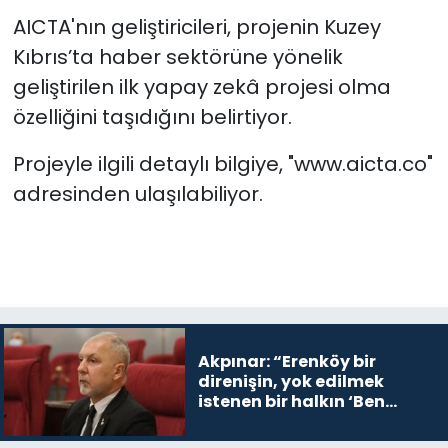
yarışması yapıldı
AICTA'nın geliştiricileri, projenin Kuzey
Kıbrıs’ta haber sektörüne yönelik
geliştirilen ilk yapay zekâ projesi olma
özelliğini taşıdığını belirtiyor.
Projeyle ilgili detaylı bilgiye, "www.aicta.co"
adresinden ulaşılabiliyor.
Akpınar: “Erenköy bir
direnişin, yok edilmek
istenen bir halkın ‘Ben
buradayım ve var olmaya
devam edeceğim’ dediği