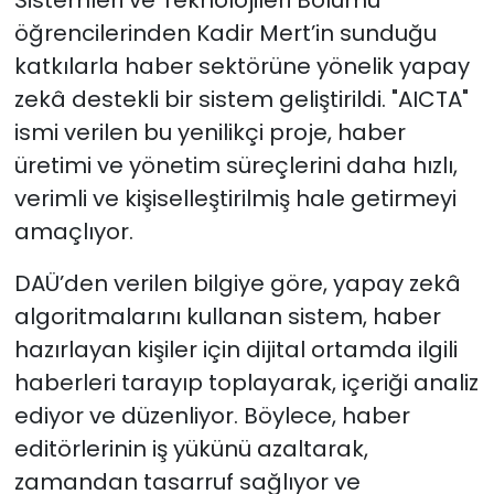
Sistemleri ve Teknolojileri Bölümü
öğrencilerinden Kadir Mert’in sunduğu
SAĞLIK
katkılarla haber sektörüne yönelik yapay
zekâ destekli bir sistem geliştirildi.
"AICTA"
Spor
ismi verilen bu yenilikçi proje, haber
üretimi ve yönetim süreçlerini daha hızlı,
Teknoloji
verimli ve kişiselleştirilmiş hale getirmeyi
TÜRKiYE
amaçlıyor.
Video Galeri
DAÜ’den verilen bilgiye göre, yapay zekâ
algoritmalarını kullanan sistem, haber
YAŞAM
hazırlayan kişiler için dijital ortamda ilgili
haberleri tarayıp toplayarak, içeriği analiz
Yazarlar
ediyor ve düzenliyor. Böylece, haber
editörlerinin iş yükünü azaltarak,
zamandan tasarruf sağlıyor ve