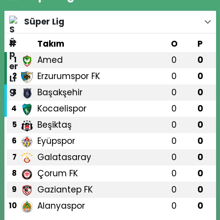
Süper Lig
#
Takım
O
P
Amed
0
0
1
Erzurumspor FK
0
0
2
Başakşehir
0
0
3
Kocaelispor
0
0
4
Beşiktaş
0
0
5
Eyüpspor
0
0
6
Galatasaray
0
0
7
Çorum FK
0
0
8
Gaziantep FK
0
0
9
Alanyaspor
0
0
10