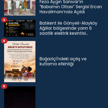
Feza Aygın Sanıvar’ın
“Babamın Oltası” Sergisi Ercan
Havalimanı’nda Açıldı
3
Batıkent ile Gönyeli-Alayköy
Ağıllar bölgesinde yarın 6
saatlik elektrik kesintisi…
4
Boğaziçi'ndeki açılış ve
kutlama etkinliği
5