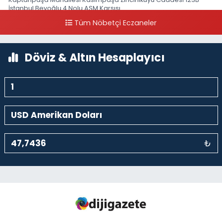
İstanbul Beyoğlu 4 Nolu ASM Karşısı
Tüm Nöbetçi Eczaneler
0 (212) 297 96 92
Yol Tarifi Al
Döviz & Altın Hesaplayıcı
₺