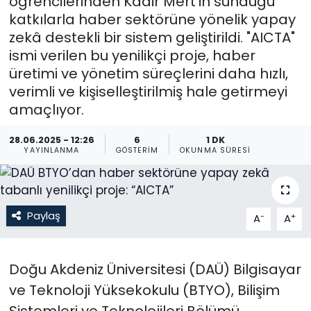
öğrencilerinden Kadir Mert’in sunduğu
katkılarla haber sektörüne yönelik yapay
Gündem
zekâ destekli bir sistem geliştirildi. "AICTA"
ismi verilen bu yenilikçi proje, haber
KKTC
üretimi ve yönetim süreçlerini daha hızlı,
verimli ve kişiselleştirilmiş hale getirmeyi
KKTC YEREL SEÇİM 2018
amaçlıyor.
Kültür Sanat
28.06.2025 - 12:26
6
1 DK
YAYINLANMA
GÖSTERIM
OKUNMA SÜRESI
Magazin
Moda
Paylaş
-
+
A
A
Nöbetçi Eczaneler
Doğu Akdeniz Üniversitesi (DAÜ) Bilgisayar
Otomobil Dünyası
ve Teknoloji Yüksekokulu (BTYO), Bilişim
Politika