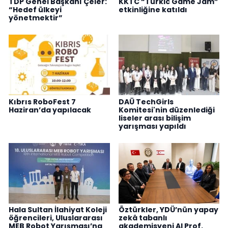
TDP Genel Başkanı Çeler:
KKTC “Turkic Game Jam”
“Hedef ülkeyi
etkinliğine katıldı
yönetmektir”
Kıbrıs RoboFest 7
DAÜ TechGirls
Haziran’da yapılacak
Komitesi'nin düzenlediği
liseler arası bilişim
yarışması yapıldı
Hala Sultan İlahiyat Koleji
Öztürkler, YDÜ’nün yapay
öğrencileri, Uluslararası
zekâ tabanlı
MEB Robot Yarışması’na
akademisyeni AI Prof.