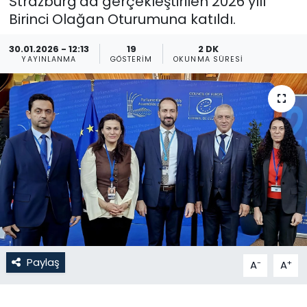
Strazburg’da gerçekleştirilen 2026 yılı
Birinci Olağan Oturumuna katıldı.
Gündem
30.01.2026 - 12:13
19
2 DK
KKTC
YAYINLANMA
GÖSTERIM
OKUNMA SÜRESI
KKTC YEREL SEÇİM 2018
Kültür Sanat
Magazin
Moda
Nöbetçi Eczaneler
Paylaş
-
+
A
A
Otomobil Dünyası
Politika