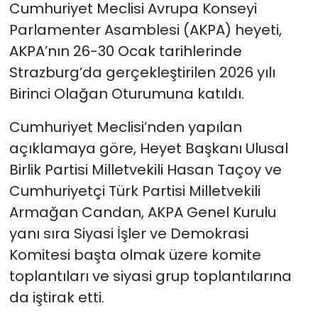
Cumhuriyet Meclisi Avrupa Konseyi
Parlamenter Asamblesi (AKPA) heyeti,
SAĞLIK
AKPA’nın 26-30 Ocak tarihlerinde
Spor
Strazburg’da gerçekleştirilen 2026 yılı
Birinci Olağan Oturumuna katıldı.
Teknoloji
Cumhuriyet Meclisi’nden yapılan
TÜRKiYE
açıklamaya göre, Heyet Başkanı Ulusal
Birlik Partisi Milletvekili Hasan Taçoy ve
Video Galeri
Cumhuriyetçi Türk Partisi Milletvekili
Armağan Candan, AKPA Genel Kurulu
YAŞAM
yanı sıra Siyasi İşler ve Demokrasi
Yazarlar
Komitesi başta olmak üzere komite
toplantıları ve siyasi grup toplantılarına
da iştirak etti.