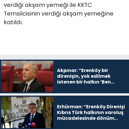
verdiği akşam yemeği ile KKTC
Temsilcisinin verdiği akşam yemeğine
katıldı.
Akpınar: “Erenköy bir
direnişin, yok edilmek
istenen bir halkın ‘Ben
buradayım ve var olmaya
devam edeceğim’ dediği
yer
Erhürman: “Erenköy Direnişi
Kıbrıs Türk halkının varoluş
mücadelesinde dönüm
noktalarından biri”