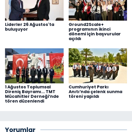
Liderler 26 Ağustos'ta
Ground2Scale+
buluşuyor
programının ikinci
dönemi için başvurular
açıldı
1 Ağustos Toplumsal
Cumhuriyet Parkı
Direniş Bayramı... TMT
Anıtı’nda çelenk sunma
Mücahitler Derneği’nde
töreni yapıldı
tören düzenlendi
Yorumlar