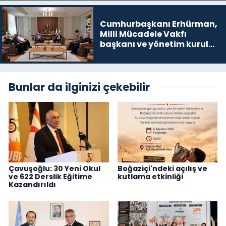
Cumhurbaşkanı Erhürman,
Milli Mücadele Vakfı
başkanı ve yönetim kurulu
üyelerini kabul etti
Bunlar da ilginizi çekebilir
Çavuşoğlu: 30 Yeni Okul
Boğaziçi'ndeki açılış ve
ve 622 Derslik Eğitime
kutlama etkinliği
Kazandırıldı