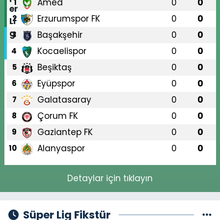
Amed
0
0
1
Erzurumspor FK
0
0
2
Başakşehir
0
0
3
Kocaelispor
0
0
4
Beşiktaş
0
0
5
Eyüpspor
0
0
6
Galatasaray
0
0
7
Çorum FK
0
0
8
Gaziantep FK
0
0
9
Alanyaspor
0
0
10
Detaylar için tıklayın
Süper Lig Fikstür