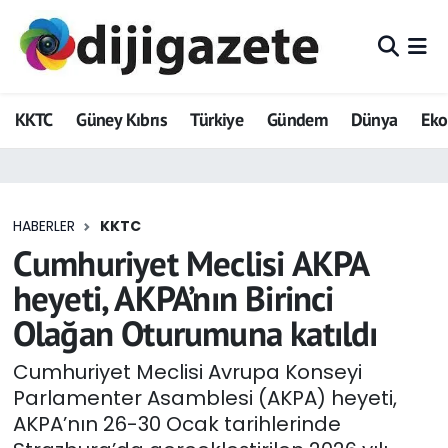
ADVERTORIAL
Hava Durumu
KKTC
Güney Kıbrıs
Türkiye
Gündem
Dünya
Ek
Dijigazete
Trafik Durumu
Dünya
Süper Lig Puan Durumu ve Fikstür
HABERLER
KKTC
Eğitim
Tüm Manşetler
Cumhuriyet Meclisi AKPA
Ekonomi
Son Dakika Haberleri
heyeti, AKPA’nın Birinci
Olağan Oturumuna katıldı
Foto Galeri
Haber Arşivi
Cumhuriyet Meclisi Avrupa Konseyi
GEZİ
Parlamenter Asamblesi (AKPA) heyeti,
AKPA’nın 26-30 Ocak tarihlerinde
Güncel