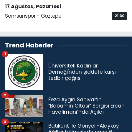
17 Ağustos, Pazartesi
Samsunspor - Göztepe
21:30
Trend Haberler
1
Üniversiteli Kadınlar
Derneği'nden şiddete karşı
tedbir çağrısı
2
Feza Aygın Sanıvar’ın
“Babamın Oltası” Sergisi Ercan
Havalimanı’nda Açıldı
3
Batıkent ile Gönyeli-Alayköy
Ağıllar bölgesinde yarın 6