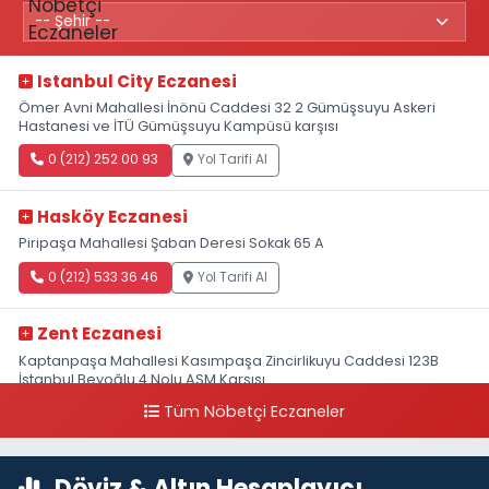
Istanbul City Eczanesi
Ömer Avni Mahallesi İnönü Caddesi 32 2 Gümüşsuyu Askeri
Hastanesi ve İTÜ Gümüşsuyu Kampüsü karşısı
0 (212) 252 00 93
Yol Tarifi Al
Hasköy Eczanesi
Piripaşa Mahallesi Şaban Deresi Sokak 65 A
0 (212) 533 36 46
Yol Tarifi Al
Zent Eczanesi
Kaptanpaşa Mahallesi Kasımpaşa Zincirlikuyu Caddesi 123B
İstanbul Beyoğlu 4 Nolu ASM Karşısı
Tüm Nöbetçi Eczaneler
0 (212) 297 96 92
Yol Tarifi Al
Döviz & Altın Hesaplayıcı